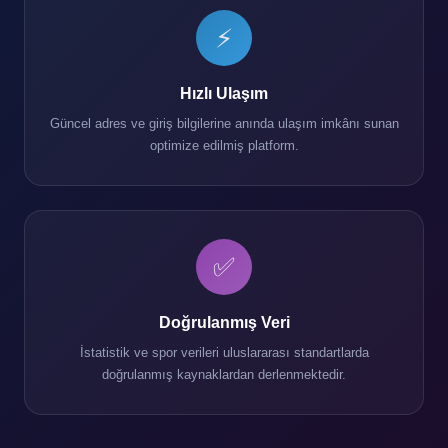
⚡
Hızlı Ulaşım
Güncel adres ve giriş bilgilerine anında ulaşım imkânı sunan
optimize edilmiş platform.
✅
Doğrulanmış Veri
İstatistik ve spor verileri uluslararası standartlarda
doğrulanmış kaynaklardan derlenmektedir.