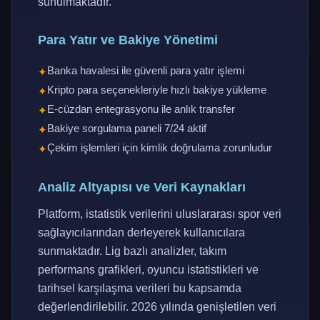
sunulmaktadır.
Para Yatır ve Bakiye Yönetimi
Banka havalesi ile güvenli para yatır işlemi
Kripto para seçenekleriyle hızlı bakiye yükleme
E-cüzdan entegrasyonu ile anlık transfer
Bakiye sorgulama paneli 7/24 aktif
Çekim işlemleri için kimlik doğrulama zorunludur
Analiz Altyapısı ve Veri Kaynakları
Platform, istatistik verilerini uluslararası spor veri
sağlayıcılarından derleyerek kullanıcılara
sunmaktadır. Lig bazlı analizler, takım
performans grafikleri, oyuncu istatistikleri ve
tarihsel karşılaşma verileri bu kapsamda
değerlendirilebilir. 2026 yılında genişletilen veri