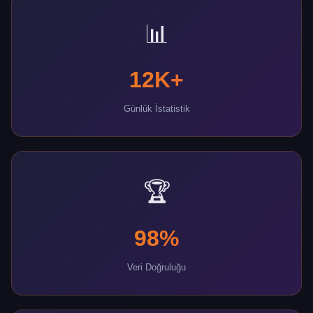
📊
12K+
Günlük İstatistik
🏆
98%
Veri Doğruluğu