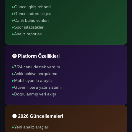
Güncel giriş rehberi
Güncel adres bilgisi
Canlı bahis verileri
Spor istatistikleri
Analiz raporları
🔵 Platform Özellikleri
7/24 canlı destek yardım
Anlık bakiye sorgulama
Mobil uyumlu arayüz
Güvenli para yatır sistemi
Doğrulanmış veri akışı
🟠 2026 Güncellemeleri
Yeni analiz araçları