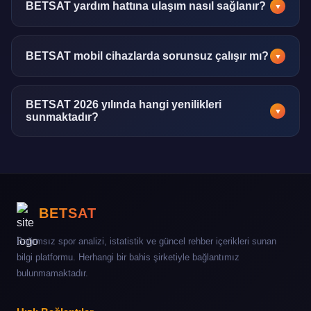
raporun altında açıklama notları ve okuma kılavuzu
BETSAT yardım hattına ulaşım nasıl sağlanır?
▼
bulunmaktadır.
7/24 aktif canlı destek hattı, e-posta kanalı ve SSS bölümü
üzerinden yardım alınabilir. Ortalama yanıt süresi 5
BETSAT mobil cihazlarda sorunsuz çalışır mı?
▼
dakikanın altındadır.
Tüm modern mobil tarayıcılar ve işletim sistemleriyle tam
uyumludur. Uygulama ayrıca iOS ve Android
BETSAT 2026 yılında hangi yenilikleri
▼
sunmaktadır?
platformlarında da mevcuttur.
2026 itibarıyla yapay zeka destekli analiz modülleri,
genişletilmiş e-spor verileri, çok dilli destek ve yeni ödeme
entegrasyonları hayata geçirilmiştir.
BETSAT
Bağımsız spor analizi, istatistik ve güncel rehber içerikleri sunan
bilgi platformu. Herhangi bir bahis şirketiyle bağlantımız
bulunmamaktadır.