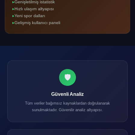
Genişletilmiş istatistik
Hızlı ulaşım altyapısı
Yeni spor dalları
Gelişmiş kullanıcı paneli
🛡️
Güvenli Analiz
Tüm veriler bağımsız kaynaklardan doğrulanarak
sunulmaktadır. Güvenilir analiz altyapısı.