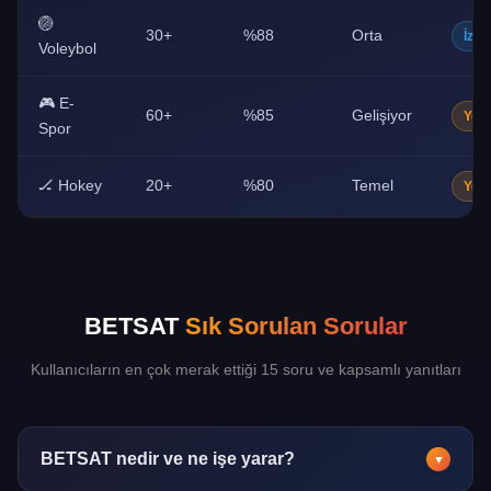
🏐
30+
%88
Orta
İzle
Voleybol
🎮 E-
60+
%85
Gelişiyor
Yeni
Spor
🏒 Hokey
20+
%80
Temel
Yeni
BETSAT
Sık Sorulan Sorular
Kullanıcıların en çok merak ettiği 15 soru ve kapsamlı yanıtları
BETSAT nedir ve ne işe yarar?
▼