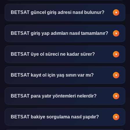
Kapsamlı spor analizi, istatistik ve güncel rehber içerikleri
sunan bir bilgi platformudur. Kullanıcılara doğrulanmış
BETSAT güncel giriş adresi nasıl bulunur?
▼
veriler eşliğinde yönlendirme sağlar.
Güncel adres bilgisi için bu rehber sayfası düzenli olarak
güncellenmektedir. Sayfayı yer imlerinize ekleyerek hızlı
BETSAT giriş yap adımları nasıl tamamlanır?
▼
ulaşım sağlayabilirsiniz.
Kullanıcı adı ve şifrenizi girerek giriş yap butonuna tıklayın.
İki faktörlü doğrulama aktifse SMS kodunu da girmeniz
BETSAT üye ol süreci ne kadar sürer?
▼
gerekecektir.
Üye ol işlemi ortalama 3-5 dakika içinde
tamamlanmaktadır. E-posta doğrulaması anlık olarak
BETSAT kayıt ol için yaş sınırı var mı?
▼
gerçekleştirilir.
Kayıt ol işlemi için 18 yaş ve üzeri olmak zorunludur. Yaş
doğrulaması kimlik belgesi ile gerçekleştirilmektedir.
BETSAT para yatır yöntemleri nelerdir?
▼
Banka havalesi, kredi kartı, e-cüzdan ve kripto para gibi
çeşitli para yatır yöntemleri desteklenmektedir. Her
BETSAT bakiye sorgulama nasıl yapılır?
▼
yöntemin minimum limiti farklılık gösterebilir.
Hesap panelindeki bakiye bölümünden anlık durum