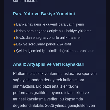
sunulmaktadır.
Para Yatır ve Bakiye Yönetimi
Banka havalesi ile güvenli para yatır işlemi
Kripto para seçenekleriyle hızlı bakiye yükleme
E-cüzdan entegrasyonu ile anlık transfer
Bakiye sorgulama paneli 7/24 aktif
Çekim işlemleri için kimlik doğrulama zorunludur
Analiz Altyapısı ve Veri Kaynakları
Platform, istatistik verilerini uluslararası spor veri
sağlayıcılarından derleyerek kullanıcılara
sunmaktadır. Lig bazlı analizler, takım
performans grafikleri, oyuncu istatistikleri ve
tarihsel karşılaşma verileri bu kapsamda
değerlendirilebilir. 2026 yılında genişletilen veri