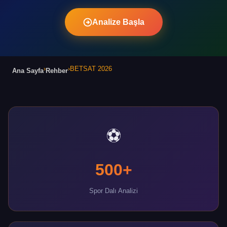
Analize Başla
›
›
BETSAT 2026
Ana Sayfa
Rehber
⚽
500+
Spor Dalı Analizi