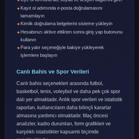
Kayıt ol adımında e-posta doğrulamasını
tamamlayın
Kimlik doğrulama belgelerini sisteme yükleyin
Hesabınızı aktive ettikten sonra giriş yap butonunu
kullanın
Para yatır seçeneğiyle bakiye yükleyerek
işlemlere başlayın
Canlı Bahis ve Spor Verileri
Canlı bahis seçenekleri arasında futbol,
basketbol, tenis, voleybol ve daha pek çok spor
dalı yer almaktadır. Anlık spor verileri ve istatistik
raporları, kullanıcıların daha bilinçli kararlar
almasına yardımcı olmaktadır. Maç öncesi
analizler, kadro durumları, form grafikleri ve
karşılıklı istatistikler kapsamlı biçimde