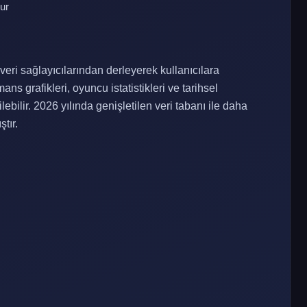
ur
r veri sağlayıcılarından derleyerek kullanıcılara
ans grafikleri, oyuncu istatistikleri ve tarihsel
bilir. 2026 yılında genişletilen veri tabanı ile daha
tır.