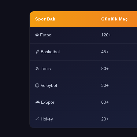
Spor Dalı
Günlük Maç
⚽ Futbol
120+
🏀 Basketbol
45+
🎾 Tenis
80+
🏐 Voleybol
30+
🎮 E-Spor
60+
🏒 Hokey
20+