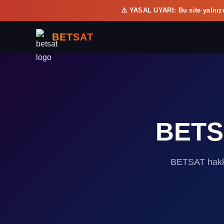
⚠️ YASAL UYARI: Bu site yalnızc
BETSAT
BETS
BETSAT hakkın