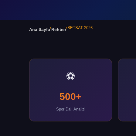
›
›
BETSAT 2026
Ana Sayfa
Rehber
⚽
500+
Spor Dalı Analizi