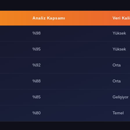
Analiz Kapsamı
Veri Kali
%98
Yüksek
%95
Yüksek
%92
Orta
%88
Orta
%85
Gelişiyor
%80
Temel