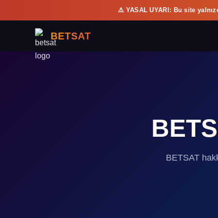
⚠️ YASAL UYARI: Bu site yalnızc
BETSAT
BETS
BETSAT hakkın