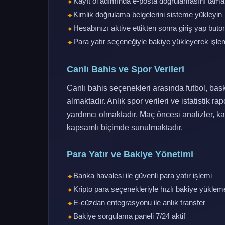
Kayıt ol adımında e-posta doğrulamasını tam
Kimlik doğrulama belgelerini sisteme yükleyin
Hesabınızı aktive ettikten sonra giriş yap buto
Para yatır seçeneğiyle bakiye yükleyerek işle
Canlı Bahis ve Spor Verileri
Canlı bahis seçenekleri arasında futbol, bask
almaktadır. Anlık spor verileri ve istatistik ra
yardımcı olmaktadır. Maç öncesi analizler, kadro
kapsamlı biçimde sunulmaktadır.
Para Yatır ve Bakiye Yönetimi
Banka havalesi ile güvenli para yatır işlemi
Kripto para seçenekleriyle hızlı bakiye yüklem
E-cüzdan entegrasyonu ile anlık transfer
Bakiye sorgulama paneli 7/24 aktif