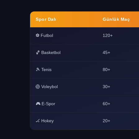
Spor Dalı
Günlük Maç
⚽ Futbol
120+
🏀 Basketbol
45+
🎾 Tenis
80+
🏐 Voleybol
30+
🎮 E-Spor
60+
🏒 Hokey
20+