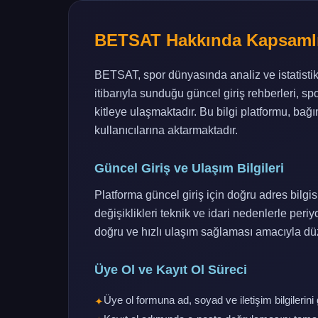
BETSAT Hakkında Kapsamlı 
BETSAT, spor dünyasında analiz ve istatistik 
itibarıyla sunduğu güncel giriş rehberleri, spo
kitleye ulaşmaktadır. Bu bilgi platformu, bağı
kullanıcılarına aktarmaktadır.
Güncel Giriş ve Ulaşım Bilgileri
Platforma güncel giriş için doğru adres bilg
değişiklikleri teknik ve idari nedenlerle periy
doğru ve hızlı ulaşım sağlaması amacıyla dü
Üye Ol ve Kayıt Ol Süreci
Üye ol formuna ad, soyad ve iletişim bilgilerini 