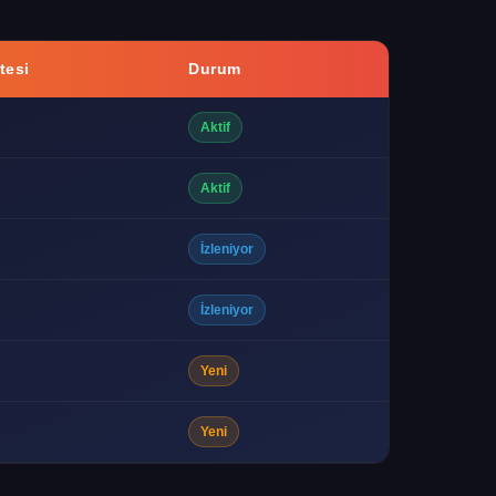
tesi
Durum
Aktif
Aktif
İzleniyor
İzleniyor
Yeni
Yeni