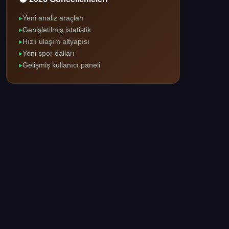
Yeni analiz araçları
Genişletilmiş istatistik
Hızlı ulaşım altyapısı
Yeni spor dalları
Gelişmiş kullanıcı paneli