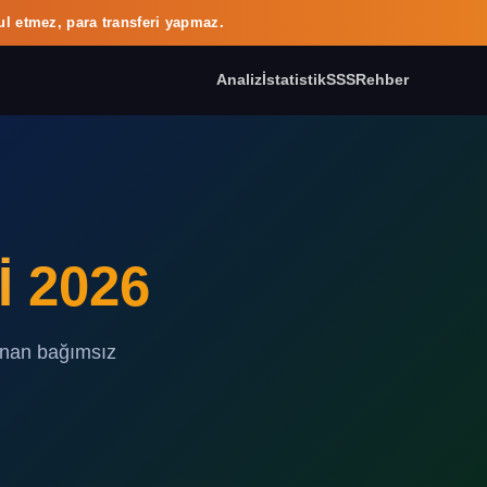
ul etmez, para transferi yapmaz.
Analiz
İstatistik
SSS
Rehber
 2026
sunan bağımsız