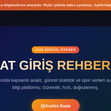
a bilgilendirme amaçlıdır. Hiçbir şekilde bahis oynatmaz, üyelik kab
2026 GÜNCEL REHBER
AT GİRİŞ REHBERİ
da kapsamlı analiz, güncel istatistik ve spor verileri 
bilgi platformu. Güvenilir, hızlı, doğrulanmış.
Analize Başla