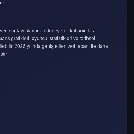
ur
r veri sağlayıcılarından derleyerek kullanıcılara
ans grafikleri, oyuncu istatistikleri ve tarihsel
bilir. 2026 yılında genişletilen veri tabanı ile daha
tır.