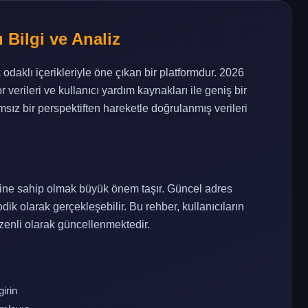
Bilgi ve Analiz
odaklı içerikleriyle öne çıkan bir platformdur. 2026
r verileri ve kullanıcı yardım kaynakları ile geniş bir
msız bir perspektiften hareketle doğrulanmış verileri
isine sahip olmak büyük önem taşır. Güncel adres
odik olarak gerçekleşebilir. Bu rehber, kullanıcıların
zenli olarak güncellenmektedir.
girin