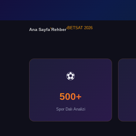
›
›
BETSAT 2026
Ana Sayfa
Rehber
⚽
500+
Spor Dalı Analizi