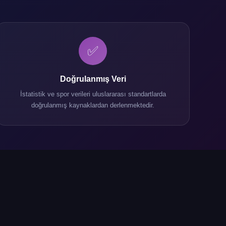
✅
Doğrulanmış Veri
İstatistik ve spor verileri uluslararası standartlarda
doğrulanmış kaynaklardan derlenmektedir.