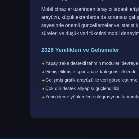
Mobil cihazlar üzerinden tarayıcı tabanlı e
arayüzü, küçük ekranlarda da sorunsuz çalışac
sayesinde önemli güncellemeler ve istatistik d
süreleri ve düşük veri tüketimi mobil deneyim
2026 Yenilikleri ve Gelişmeler
Yapay zeka destekli tahmin modülleri devreye 
Genişletilmiş e-spor analiz kategorisi eklendi
Gelişmiş grafik arayüzü ile veri görselleştirme
Çok dilli destek altyapısı güçlendirildi
Yeni ödeme yöntemleri entegrasyonu tamamla