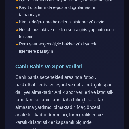
Kayıt ol adımında e-posta doğrulamasını
tamamlayın
Kimlik doğrulama belgelerini sisteme yükleyin
Hesabınızı aktive ettikten sonra giriş yap butonunu
kullanın
Para yatır seçeneğiyle bakiye yükleyerek
işlemlere başlayın
Canlı Bahis ve Spor Verileri
Canlı bahis seçenekleri arasında futbol,
basketbol, tenis, voleybol ve daha pek çok spor
dalı yer almaktadır. Anlık spor verileri ve istatistik
raporları, kullanıcıların daha bilinçli kararlar
almasına yardımcı olmaktadır. Maç öncesi
analizler, kadro durumları, form grafikleri ve
karşılıklı istatistikler kapsamlı biçimde