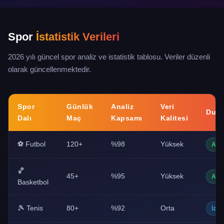
Spor
İstatistik Verileri
2026 yılı güncel spor analiz ve istatistik tablosu. Veriler düzenli
olarak güncellenmektedir.
Spor
Günlük
Analiz
Veri
Dur
Dalı
Maç
Kapsamı
Kalitesi
⚽ Futbol
120+
%98
Yüksek
Akti
🏀
45+
%95
Yüksek
Akti
Basketbol
🎾 Tenis
80+
%92
Orta
İzle