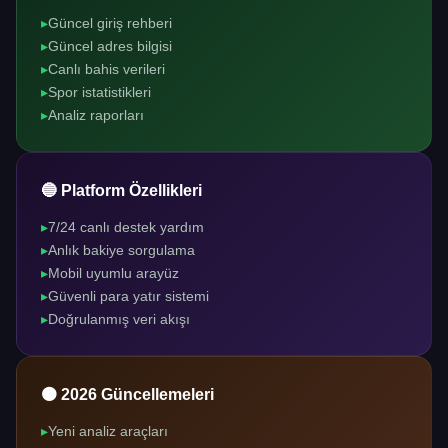
Güncel giriş rehberi
Güncel adres bilgisi
Canlı bahis verileri
Spor istatistikleri
Analiz raporları
🔵 Platform Özellikleri
7/24 canlı destek yardım
Anlık bakiye sorgulama
Mobil uyumlu arayüz
Güvenli para yatır sistemi
Doğrulanmış veri akışı
🟠 2026 Güncellemeleri
Yeni analiz araçları