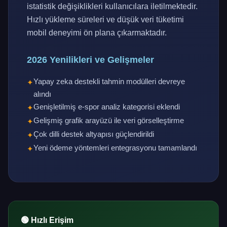
istatistik değişiklikleri kullanıcılara iletilmektedir.
Hızlı yükleme süreleri ve düşük veri tüketimi
mobil deneyimi ön plana çıkarmaktadır.
2026 Yenilikleri ve Gelişmeler
Yapay zeka destekli tahmin modülleri devreye
alındı
Genişletilmiş e-spor analiz kategorisi eklendi
Gelişmiş grafik arayüzü ile veri görselleştirme
Çok dilli destek altyapısı güçlendirildi
Yeni ödeme yöntemleri entegrasyonu tamamlandı
🟢 Hızlı Erişim