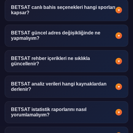
görüntülenebilir. İşlem geçmişi de aynı ekrandan takip
BETSAT canlı bahis seçenekleri hangi sporları
▼
kapsar?
edilebilmektedir.
Futbol, basketbol, tenis, voleybol, hokey ve e-spor dahil
olmak üzere pek çok spor dalında canlı bahis imkânı
BETSAT güncel adres değişikliğinde ne
▼
yapmalıyım?
sunulmaktadır.
Güncel adres değişikliklerinde bu rehber sayfasını kontrol
etmeniz yeterlidir. Ayrıca bildirim aboneliği ile otomatik bilgi
BETSAT rehber içerikleri ne sıklıkla
▼
güncellenir?
alabilirsiniz.
Bu bilgi platformu içerikleri haftalık olarak gözden
geçirilmekte, önemli değişikliklerde anında güncelleme
BETSAT analiz verileri hangi kaynaklardan
▼
derlenir?
yapılmaktadır.
Spor verileri uluslararası veri sağlayıcılarından, resmi lig
istatistik portallarından ve bağımsız analiz kuruluşlarından
BETSAT istatistik raporlarını nasıl
▼
yorumlamalıyım?
derlenmektedir.
Tablolar ve grafikler sezgisel biçimde tasarlanmıştır. Her