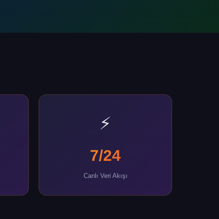
⚡
7/24
Canlı Veri Akışı