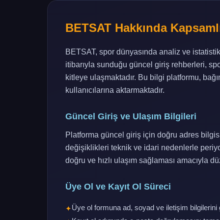
BETSAT Hakkında Kapsamlı 
BETSAT, spor dünyasında analiz ve istatistik 
itibarıyla sunduğu güncel giriş rehberleri, spo
kitleye ulaşmaktadır. Bu bilgi platformu, bağı
kullanıcılarına aktarmaktadır.
Güncel Giriş ve Ulaşım Bilgileri
Platforma güncel giriş için doğru adres bilg
değişiklikleri teknik ve idari nedenlerle periy
doğru ve hızlı ulaşım sağlaması amacıyla dü
Üye Ol ve Kayıt Ol Süreci
Üye ol formuna ad, soyad ve iletişim bilgilerini 