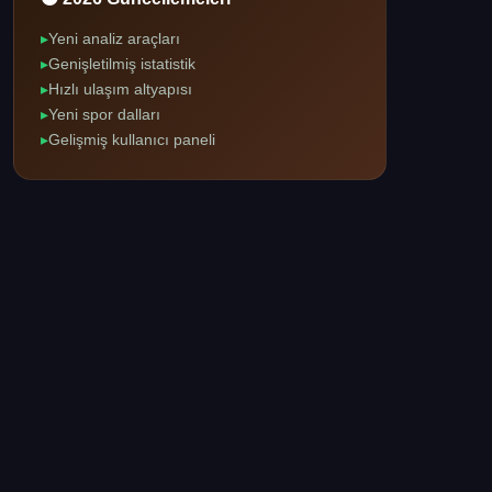
Yeni analiz araçları
Genişletilmiş istatistik
Hızlı ulaşım altyapısı
Yeni spor dalları
Gelişmiş kullanıcı paneli