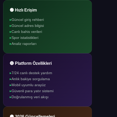
🟢 Hızlı Erişim
Güncel giriş rehberi
Güncel adres bilgisi
Canlı bahis verileri
Spor istatistikleri
Analiz raporları
🔵 Platform Özellikleri
7/24 canlı destek yardım
Anlık bakiye sorgulama
Mobil uyumlu arayüz
Güvenli para yatır sistemi
Doğrulanmış veri akışı
🟠 2026 Güncellemeleri