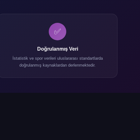
✅
Doğrulanmış Veri
İstatistik ve spor verileri uluslararası standartlarda
doğrulanmış kaynaklardan derlenmektedir.