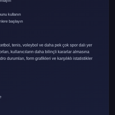
amlayın
nunu kullanın
mlere başlayın
etbol, tenis, voleybol ve daha pek çok spor dalı yer
porları, kullanıcıların daha bilinçli kararlar almasına
 durumları, form grafikleri ve karşılıklı istatistikler
e