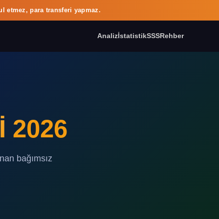
ul etmez, para transferi yapmaz.
Analiz
İstatistik
SSS
Rehber
 2026
sunan bağımsız