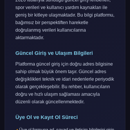
spor verileri ve kullanıcı yardım kaynakları ile
geniş bir kitleye ulaşmaktadır. Bu bilgi platformu,
bağımsız bir perspektiften hareketle
doğrulanmış verileri kullanıcılarına
aktarmaktadır.
Güncel Giriş ve Ulaşım Bilgileri
Platforma güncel giriş için doğru adres bilgisine
sahip olmak büyük önem taşır. Güncel adres
değişiklikleri teknik ve idari nedenlerle periyodik
olarak gerçekleşebilir. Bu rehber, kullanıcıların
doğru ve hızlı ulaşım sağlaması amacıyla
düzenli olarak güncellenmektedir.
Üye Ol ve Kayıt Ol Süreci
Üye ol formuna ad, soyad ve iletişim bilgilerini girin