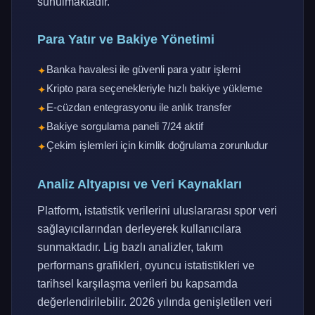
sunulmaktadır.
Para Yatır ve Bakiye Yönetimi
Banka havalesi ile güvenli para yatır işlemi
Kripto para seçenekleriyle hızlı bakiye yükleme
E-cüzdan entegrasyonu ile anlık transfer
Bakiye sorgulama paneli 7/24 aktif
Çekim işlemleri için kimlik doğrulama zorunludur
Analiz Altyapısı ve Veri Kaynakları
Platform, istatistik verilerini uluslararası spor veri
sağlayıcılarından derleyerek kullanıcılara
sunmaktadır. Lig bazlı analizler, takım
performans grafikleri, oyuncu istatistikleri ve
tarihsel karşılaşma verileri bu kapsamda
değerlendirilebilir. 2026 yılında genişletilen veri