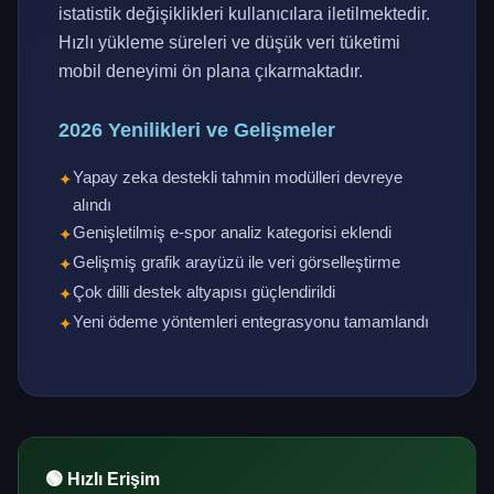
istatistik değişiklikleri kullanıcılara iletilmektedir.
Hızlı yükleme süreleri ve düşük veri tüketimi
mobil deneyimi ön plana çıkarmaktadır.
2026 Yenilikleri ve Gelişmeler
Yapay zeka destekli tahmin modülleri devreye
alındı
Genişletilmiş e-spor analiz kategorisi eklendi
Gelişmiş grafik arayüzü ile veri görselleştirme
Çok dilli destek altyapısı güçlendirildi
Yeni ödeme yöntemleri entegrasyonu tamamlandı
🟢 Hızlı Erişim