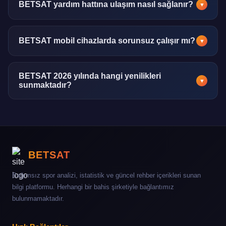
raporun altında açıklama notları ve okuma kılavuzu
BETSAT yardım hattına ulaşım nasıl sağlanır?
▼
bulunmaktadır.
7/24 aktif canlı destek hattı, e-posta kanalı ve SSS bölümü
üzerinden yardım alınabilir. Ortalama yanıt süresi 5
BETSAT mobil cihazlarda sorunsuz çalışır mı?
▼
dakikanın altındadır.
Tüm modern mobil tarayıcılar ve işletim sistemleriyle tam
uyumludur. Uygulama ayrıca iOS ve Android
BETSAT 2026 yılında hangi yenilikleri
▼
sunmaktadır?
platformlarında da mevcuttur.
2026 itibarıyla yapay zeka destekli analiz modülleri,
genişletilmiş e-spor verileri, çok dilli destek ve yeni ödeme
entegrasyonları hayata geçirilmiştir.
BETSAT
Bağımsız spor analizi, istatistik ve güncel rehber içerikleri sunan
bilgi platformu. Herhangi bir bahis şirketiyle bağlantımız
bulunmamaktadır.