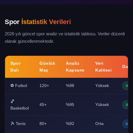
Spor
İstatistik Verileri
2026 yılı güncel spor analiz ve istatistik tablosu. Veriler düzenli
olarak güncellenmektedir.
Spor
Günlük
Analiz
Veri
Dur
Dalı
Maç
Kapsamı
Kalitesi
⚽ Futbol
120+
%98
Yüksek
Akti
🏀
45+
%95
Yüksek
Akti
Basketbol
🎾 Tenis
80+
%92
Orta
İzle