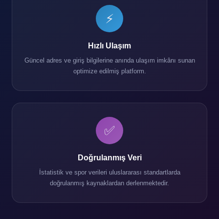
⚡
Hızlı Ulaşım
Güncel adres ve giriş bilgilerine anında ulaşım imkânı sunan
optimize edilmiş platform.
✅
Doğrulanmış Veri
İstatistik ve spor verileri uluslararası standartlarda
doğrulanmış kaynaklardan derlenmektedir.