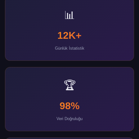
📊
12K+
Günlük İstatistik
🏆
98%
Veri Doğruluğu