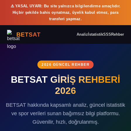
⚠️ YASAL UYARI: Bu site yalnızca bilgilendirme amaçlıdır.
Hiçbir şekilde bahis oynatmaz, üyelik kabul etmez, para
transferi yapmaz.
BETSAT
Analiz
İstatistik
SSS
Rehber
2026 GÜNCEL REHBER
BETSAT GİRİŞ REHBERİ
2026
BETSAT hakkında kapsamlı analiz, güncel istatistik
ve spor verileri sunan bağımsız bilgi platformu.
Güvenilir, hızlı, doğrulanmış.