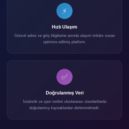
⚡
Hızlı Ulaşım
Güncel adres ve giriş bilgilerine anında ulaşım imkânı sunan
optimize edilmiş platform.
✅
Doğrulanmış Veri
İstatistik ve spor verileri uluslararası standartlarda
doğrulanmış kaynaklardan derlenmektedir.