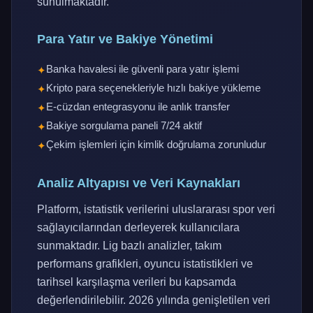
sunulmaktadır.
Para Yatır ve Bakiye Yönetimi
Banka havalesi ile güvenli para yatır işlemi
Kripto para seçenekleriyle hızlı bakiye yükleme
E-cüzdan entegrasyonu ile anlık transfer
Bakiye sorgulama paneli 7/24 aktif
Çekim işlemleri için kimlik doğrulama zorunludur
Analiz Altyapısı ve Veri Kaynakları
Platform, istatistik verilerini uluslararası spor veri
sağlayıcılarından derleyerek kullanıcılara
sunmaktadır. Lig bazlı analizler, takım
performans grafikleri, oyuncu istatistikleri ve
tarihsel karşılaşma verileri bu kapsamda
değerlendirilebilir. 2026 yılında genişletilen veri