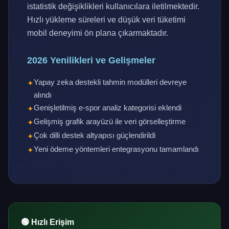
istatistik değişiklikleri kullanıcılara iletilmektedir.
Hızlı yükleme süreleri ve düşük veri tüketimi
mobil deneyimi ön plana çıkarmaktadır.
2026 Yenilikleri ve Gelişmeler
Yapay zeka destekli tahmin modülleri devreye
alındı
Genişletilmiş e-spor analiz kategorisi eklendi
Gelişmiş grafik arayüzü ile veri görselleştirme
Çok dilli destek altyapısı güçlendirildi
Yeni ödeme yöntemleri entegrasyonu tamamlandı
🟢 Hızlı Erişim