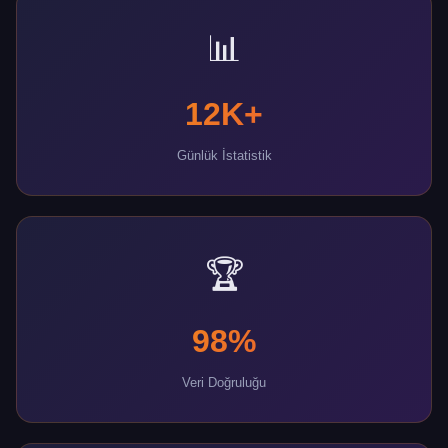
📊
12K+
Günlük İstatistik
🏆
98%
Veri Doğruluğu