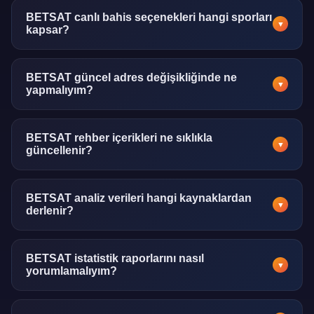
görüntülenebilir. İşlem geçmişi de aynı ekrandan takip
BETSAT canlı bahis seçenekleri hangi sporları
▼
kapsar?
edilebilmektedir.
Futbol, basketbol, tenis, voleybol, hokey ve e-spor dahil
olmak üzere pek çok spor dalında canlı bahis imkânı
BETSAT güncel adres değişikliğinde ne
▼
yapmalıyım?
sunulmaktadır.
Güncel adres değişikliklerinde bu rehber sayfasını kontrol
etmeniz yeterlidir. Ayrıca bildirim aboneliği ile otomatik bilgi
BETSAT rehber içerikleri ne sıklıkla
▼
güncellenir?
alabilirsiniz.
Bu bilgi platformu içerikleri haftalık olarak gözden
geçirilmekte, önemli değişikliklerde anında güncelleme
BETSAT analiz verileri hangi kaynaklardan
▼
derlenir?
yapılmaktadır.
Spor verileri uluslararası veri sağlayıcılarından, resmi lig
istatistik portallarından ve bağımsız analiz kuruluşlarından
BETSAT istatistik raporlarını nasıl
▼
yorumlamalıyım?
derlenmektedir.
Tablolar ve grafikler sezgisel biçimde tasarlanmıştır. Her