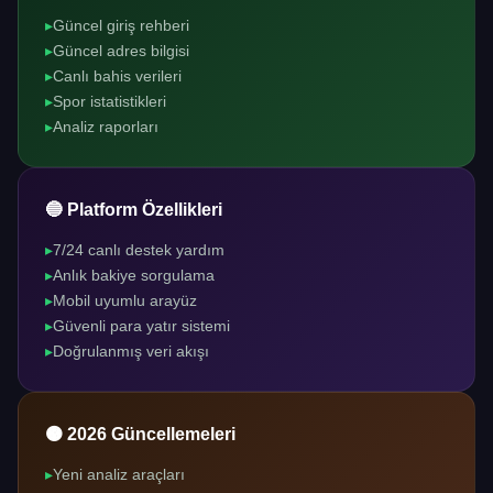
Güncel giriş rehberi
Güncel adres bilgisi
Canlı bahis verileri
Spor istatistikleri
Analiz raporları
🔵 Platform Özellikleri
7/24 canlı destek yardım
Anlık bakiye sorgulama
Mobil uyumlu arayüz
Güvenli para yatır sistemi
Doğrulanmış veri akışı
🟠 2026 Güncellemeleri
Yeni analiz araçları