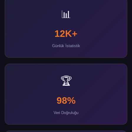
📊
12K+
Günlük İstatistik
🏆
98%
Veri Doğruluğu