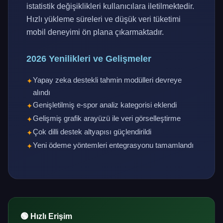
istatistik değişiklikleri kullanıcılara iletilmektedir.
Hızlı yükleme süreleri ve düşük veri tüketimi
mobil deneyimi ön plana çıkarmaktadır.
2026 Yenilikleri ve Gelişmeler
Yapay zeka destekli tahmin modülleri devreye
alındı
Genişletilmiş e-spor analiz kategorisi eklendi
Gelişmiş grafik arayüzü ile veri görselleştirme
Çok dilli destek altyapısı güçlendirildi
Yeni ödeme yöntemleri entegrasyonu tamamlandı
🟢 Hızlı Erişim