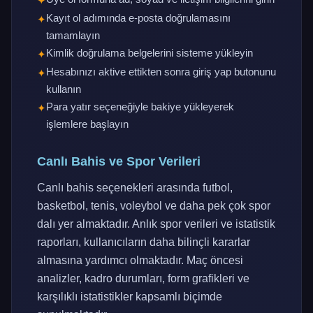
Kayıt ol adımında e-posta doğrulamasını
tamamlayın
Kimlik doğrulama belgelerini sisteme yükleyin
Hesabınızı aktive ettikten sonra giriş yap butonunu
kullanın
Para yatır seçeneğiyle bakiye yükleyerek
işlemlere başlayın
Canlı Bahis ve Spor Verileri
Canlı bahis seçenekleri arasında futbol,
basketbol, tenis, voleybol ve daha pek çok spor
dalı yer almaktadır. Anlık spor verileri ve istatistik
raporları, kullanıcıların daha bilinçli kararlar
almasına yardımcı olmaktadır. Maç öncesi
analizler, kadro durumları, form grafikleri ve
karşılıklı istatistikler kapsamlı biçimde