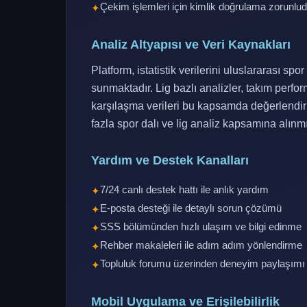
Çekim işlemleri için kimlik doğrulama zorunlud
Analiz Altyapısı ve Veri Kaynakları
Platform, istatistik verilerini uluslararası spo
sunmaktadır. Lig bazlı analizler, takım perform
karşılaşma verileri bu kapsamda değerlendirile
fazla spor dalı ve lig analiz kapsamına alınmış
Yardım ve Destek Kanalları
7/24 canlı destek hattı ile anlık yardım
E-posta desteği ile detaylı sorun çözümü
SSS bölümünden hızlı ulaşım ve bilgi edinme
Rehber makaleleri ile adım adım yönlendirme
Topluluk forumu üzerinden deneyim paylaşımı
Mobil Uygulama ve Erişilebilirlik