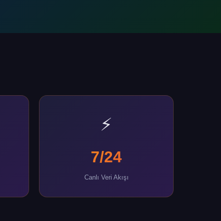
⚡
7/24
Canlı Veri Akışı