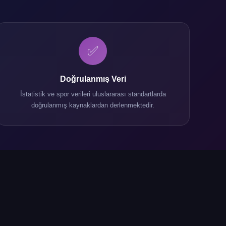
✅
Doğrulanmış Veri
İstatistik ve spor verileri uluslararası standartlarda
doğrulanmış kaynaklardan derlenmektedir.