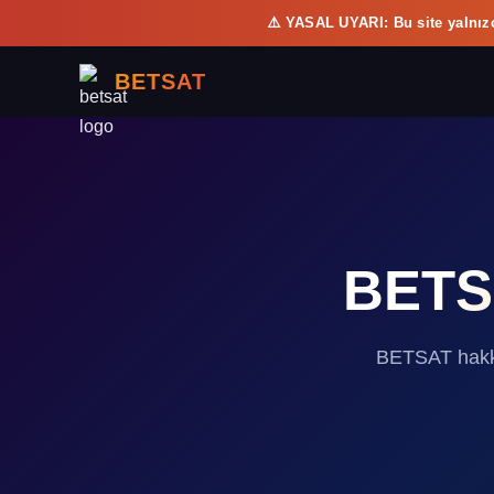
⚠️ YASAL UYARI: Bu site yalnızc
BETSAT
BETS
BETSAT hakkın