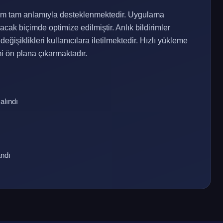
rişim tam anlamıyla desteklenmektedir. Uygulama
ak biçimde optimize edilmiştir. Anlık bildirimler
eğişiklikleri kullanıcılara iletilmektedir. Hızlı yükleme
i ön plana çıkarmaktadır.
alındı
ndı