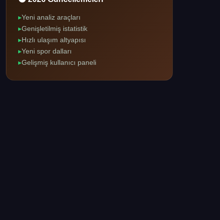
Yeni analiz araçları
Genişletilmiş istatistik
Hızlı ulaşım altyapısı
Yeni spor dalları
Gelişmiş kullanıcı paneli