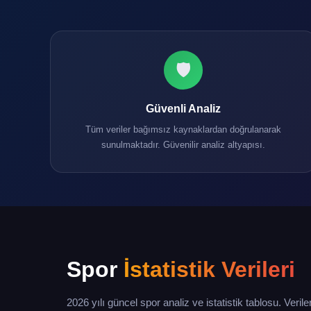
🛡️
Güvenli Analiz
Tüm veriler bağımsız kaynaklardan doğrulanarak
sunulmaktadır. Güvenilir analiz altyapısı.
Spor
İstatistik Verileri
2026 yılı güncel spor analiz ve istatistik tablosu. Veril