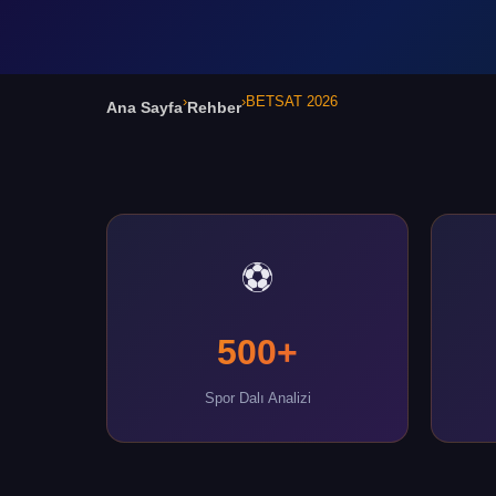
›
›
BETSAT 2026
Ana Sayfa
Rehber
⚽
500+
Spor Dalı Analizi