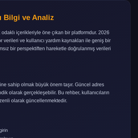
Bilgi ve Analiz
odaklı içerikleriyle öne çıkan bir platformdur. 2026
r verileri ve kullanıcı yardım kaynakları ile geniş bir
msız bir perspektiften hareketle doğrulanmış verileri
isine sahip olmak büyük önem taşır. Güncel adres
odik olarak gerçekleşebilir. Bu rehber, kullanıcıların
zenli olarak güncellenmektedir.
girin