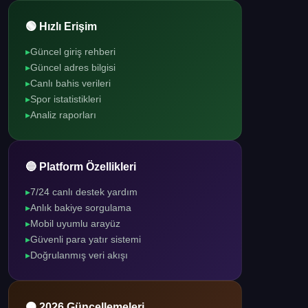
🟢 Hızlı Erişim
Güncel giriş rehberi
Güncel adres bilgisi
Canlı bahis verileri
Spor istatistikleri
Analiz raporları
🔵 Platform Özellikleri
7/24 canlı destek yardım
Anlık bakiye sorgulama
Mobil uyumlu arayüz
Güvenli para yatır sistemi
Doğrulanmış veri akışı
🟠 2026 Güncellemeleri