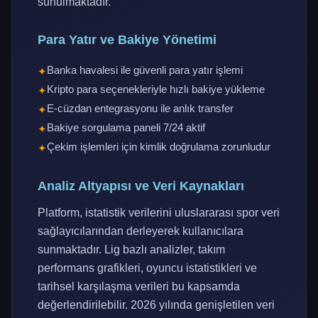
sunulmaktadır.
Para Yatır ve Bakiye Yönetimi
Banka havalesi ile güvenli para yatır işlemi
Kripto para seçenekleriyle hızlı bakiye yükleme
E-cüzdan entegrasyonu ile anlık transfer
Bakiye sorgulama paneli 7/24 aktif
Çekim işlemleri için kimlik doğrulama zorunludur
Analiz Altyapısı ve Veri Kaynakları
Platform, istatistik verilerini uluslararası spor veri
sağlayıcılarından derleyerek kullanıcılara
sunmaktadır. Lig bazlı analizler, takım
performans grafikleri, oyuncu istatistikleri ve
tarihsel karşılaşma verileri bu kapsamda
değerlendirilebilir. 2026 yılında genişletilen veri