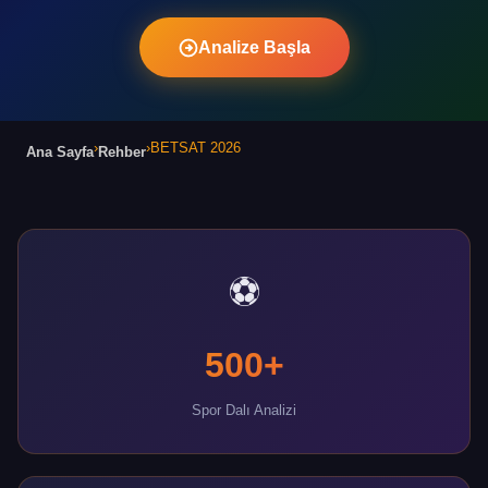
Analize Başla
›
›
BETSAT 2026
Ana Sayfa
Rehber
⚽
500+
Spor Dalı Analizi