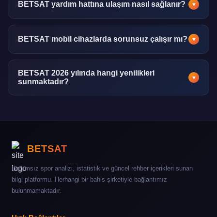
raporun altında açıklama notları ve okuma kılavuzu
BETSAT yardım hattına ulaşım nasıl sağlanır?
▼
bulunmaktadır.
7/24 aktif canlı destek hattı, e-posta kanalı ve SSS bölümü
üzerinden yardım alınabilir. Ortalama yanıt süresi 5
BETSAT mobil cihazlarda sorunsuz çalışır mı?
▼
dakikanın altındadır.
Tüm modern mobil tarayıcılar ve işletim sistemleriyle tam
uyumludur. Uygulama ayrıca iOS ve Android
BETSAT 2026 yılında hangi yenilikleri
▼
sunmaktadır?
platformlarında da mevcuttur.
2026 itibarıyla yapay zeka destekli analiz modülleri,
genişletilmiş e-spor verileri, çok dilli destek ve yeni ödeme
entegrasyonları hayata geçirilmiştir.
BETSAT
Bağımsız spor analizi, istatistik ve güncel rehber içerikleri sunan
bilgi platformu. Herhangi bir bahis şirketiyle bağlantımız
bulunmamaktadır.