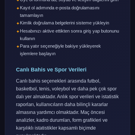
Kayıt ol adımında e-posta doğrulamasını
tamamlayın
Kimlik doğrulama belgelerini sisteme yükleyin
Hesabınızı aktive ettikten sonra giriş yap butonunu
kullanın
Para yatır seçeneğiyle bakiye yükleyerek
işlemlere başlayın
Canlı Bahis ve Spor Verileri
Canlı bahis seçenekleri arasında futbol,
basketbol, tenis, voleybol ve daha pek çok spor
dalı yer almaktadır. Anlık spor verileri ve istatistik
raporları, kullanıcıların daha bilinçli kararlar
almasına yardımcı olmaktadır. Maç öncesi
analizler, kadro durumları, form grafikleri ve
karşılıklı istatistikler kapsamlı biçimde