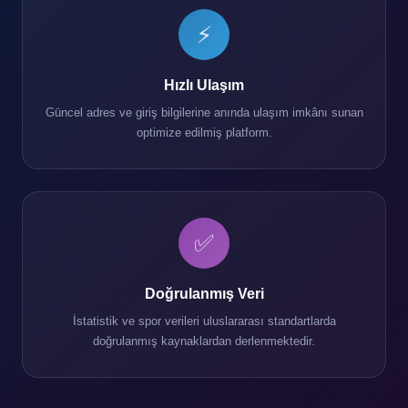
⚡
Hızlı Ulaşım
Güncel adres ve giriş bilgilerine anında ulaşım imkânı sunan
optimize edilmiş platform.
✅
Doğrulanmış Veri
İstatistik ve spor verileri uluslararası standartlarda
doğrulanmış kaynaklardan derlenmektedir.