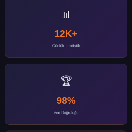
📊
12K+
Günlük İstatistik
🏆
98%
Veri Doğruluğu