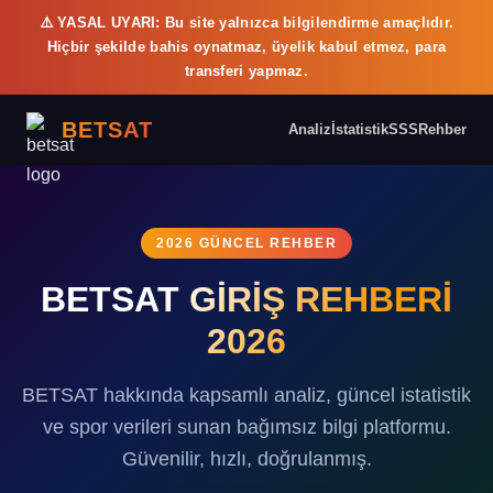
⚠️ YASAL UYARI: Bu site yalnızca bilgilendirme amaçlıdır.
Hiçbir şekilde bahis oynatmaz, üyelik kabul etmez, para
transferi yapmaz.
BETSAT
Analiz
İstatistik
SSS
Rehber
2026 GÜNCEL REHBER
BETSAT GİRİŞ REHBERİ
2026
BETSAT hakkında kapsamlı analiz, güncel istatistik
ve spor verileri sunan bağımsız bilgi platformu.
Güvenilir, hızlı, doğrulanmış.