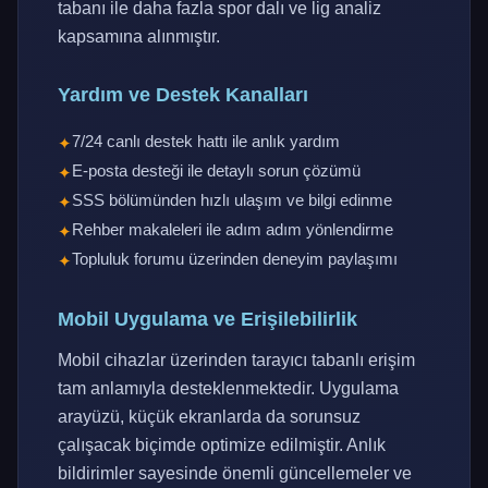
tabanı ile daha fazla spor dalı ve lig analiz
kapsamına alınmıştır.
Yardım ve Destek Kanalları
7/24 canlı destek hattı ile anlık yardım
E-posta desteği ile detaylı sorun çözümü
SSS bölümünden hızlı ulaşım ve bilgi edinme
Rehber makaleleri ile adım adım yönlendirme
Topluluk forumu üzerinden deneyim paylaşımı
Mobil Uygulama ve Erişilebilirlik
Mobil cihazlar üzerinden tarayıcı tabanlı erişim
tam anlamıyla desteklenmektedir. Uygulama
arayüzü, küçük ekranlarda da sorunsuz
çalışacak biçimde optimize edilmiştir. Anlık
bildirimler sayesinde önemli güncellemeler ve