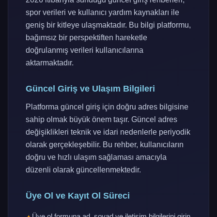
spor verileri ve kullanıcı yardım kaynakları ile
geniş bir kitleye ulaşmaktadır. Bu bilgi platformu,
bağımsız bir perspektiften hareketle
doğrulanmış verileri kullanıcılarına
aktarmaktadır.
Güncel Giriş ve Ulaşım Bilgileri
Platforma güncel giriş için doğru adres bilgisine
sahip olmak büyük önem taşır. Güncel adres
değişiklikleri teknik ve idari nedenlerle periyodik
olarak gerçekleşebilir. Bu rehber, kullanıcıların
doğru ve hızlı ulaşım sağlaması amacıyla
düzenli olarak güncellenmektedir.
Üye Ol ve Kayıt Ol Süreci
Üye ol formuna ad, soyad ve iletişim bilgilerini girin