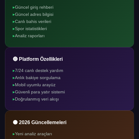
Güncel giriş rehberi
Güncel adres bilgisi
Canlı bahis verileri
Spor istatistikleri
Analiz raporları
🔵 Platform Özellikleri
7/24 canlı destek yardım
Anlık bakiye sorgulama
Mobil uyumlu arayüz
Güvenli para yatır sistemi
Doğrulanmış veri akışı
🟠 2026 Güncellemeleri
Yeni analiz araçları