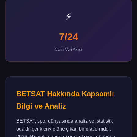
⚡
7/24
Canlı Veri Akışı
BETSAT Hakkında Kapsamlı
Bilgi ve Analiz
BETSAT, spor dünyasında analiz ve istatistik
odaklı içerikleriyle öne çıkan bir platformdur.
2026 itibarıyla sunduğu güncel giriş rehberleri,