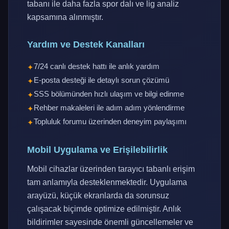
tabanı ile daha fazla spor dalı ve lig analiz
kapsamına alınmıştır.
Yardım ve Destek Kanalları
7/24 canlı destek hattı ile anlık yardım
E-posta desteği ile detaylı sorun çözümü
SSS bölümünden hızlı ulaşım ve bilgi edinme
Rehber makaleleri ile adım adım yönlendirme
Topluluk forumu üzerinden deneyim paylaşımı
Mobil Uygulama ve Erişilebilirlik
Mobil cihazlar üzerinden tarayıcı tabanlı erişim
tam anlamıyla desteklenmektedir. Uygulama
arayüzü, küçük ekranlarda da sorunsuz
çalışacak biçimde optimize edilmiştir. Anlık
bildirimler sayesinde önemli güncellemeler ve