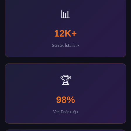
📊
12K+
Günlük İstatistik
🏆
98%
Veri Doğruluğu