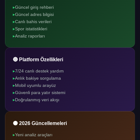
Güncel giriş rehberi
Güncel adres bilgisi
Canlı bahis verileri
Spor istatistikleri
Analiz raporları
🔵 Platform Özellikleri
7/24 canlı destek yardım
Anlık bakiye sorgulama
Mobil uyumlu arayüz
Güvenli para yatır sistemi
Doğrulanmış veri akışı
🟠 2026 Güncellemeleri
Yeni analiz araçları