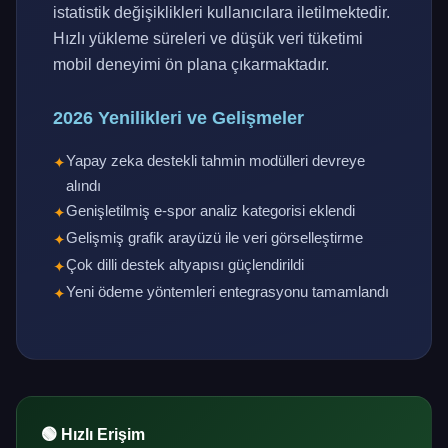
istatistik değişiklikleri kullanıcılara iletilmektedir.
Hızlı yükleme süreleri ve düşük veri tüketimi
mobil deneyimi ön plana çıkarmaktadır.
2026 Yenilikleri ve Gelişmeler
Yapay zeka destekli tahmin modülleri devreye
alındı
Genişletilmiş e-spor analiz kategorisi eklendi
Gelişmiş grafik arayüzü ile veri görselleştirme
Çok dilli destek altyapısı güçlendirildi
Yeni ödeme yöntemleri entegrasyonu tamamlandı
🟢 Hızlı Erişim