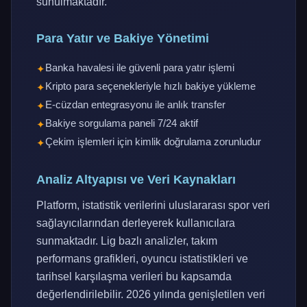
sunulmaktadır.
Para Yatır ve Bakiye Yönetimi
Banka havalesi ile güvenli para yatır işlemi
Kripto para seçenekleriyle hızlı bakiye yükleme
E-cüzdan entegrasyonu ile anlık transfer
Bakiye sorgulama paneli 7/24 aktif
Çekim işlemleri için kimlik doğrulama zorunludur
Analiz Altyapısı ve Veri Kaynakları
Platform, istatistik verilerini uluslararası spor veri
sağlayıcılarından derleyerek kullanıcılara
sunmaktadır. Lig bazlı analizler, takım
performans grafikleri, oyuncu istatistikleri ve
tarihsel karşılaşma verileri bu kapsamda
değerlendirilebilir. 2026 yılında genişletilen veri