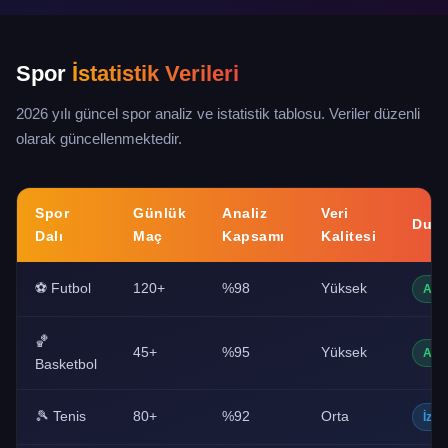
Spor
İstatistik Verileri
2026 yılı güncel spor analiz ve istatistik tablosu. Veriler düzenli
olarak güncellenmektedir.
Spor
Günlük
Analiz
Veri
Dur
Dalı
Maç
Kapsamı
Kalitesi
⚽ Futbol
120+
%98
Yüksek
Akti
🏀
45+
%95
Yüksek
Akti
Basketbol
🎾 Tenis
80+
%92
Orta
İzle