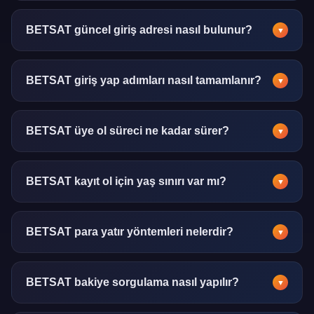
Kapsamlı spor analizi, istatistik ve güncel rehber içerikleri
sunan bir bilgi platformudur. Kullanıcılara doğrulanmış
BETSAT güncel giriş adresi nasıl bulunur?
▼
veriler eşliğinde yönlendirme sağlar.
Güncel adres bilgisi için bu rehber sayfası düzenli olarak
güncellenmektedir. Sayfayı yer imlerinize ekleyerek hızlı
BETSAT giriş yap adımları nasıl tamamlanır?
▼
ulaşım sağlayabilirsiniz.
Kullanıcı adı ve şifrenizi girerek giriş yap butonuna tıklayın.
İki faktörlü doğrulama aktifse SMS kodunu da girmeniz
BETSAT üye ol süreci ne kadar sürer?
▼
gerekecektir.
Üye ol işlemi ortalama 3-5 dakika içinde
tamamlanmaktadır. E-posta doğrulaması anlık olarak
BETSAT kayıt ol için yaş sınırı var mı?
▼
gerçekleştirilir.
Kayıt ol işlemi için 18 yaş ve üzeri olmak zorunludur. Yaş
doğrulaması kimlik belgesi ile gerçekleştirilmektedir.
BETSAT para yatır yöntemleri nelerdir?
▼
Banka havalesi, kredi kartı, e-cüzdan ve kripto para gibi
çeşitli para yatır yöntemleri desteklenmektedir. Her
BETSAT bakiye sorgulama nasıl yapılır?
▼
yöntemin minimum limiti farklılık gösterebilir.
Hesap panelindeki bakiye bölümünden anlık durum