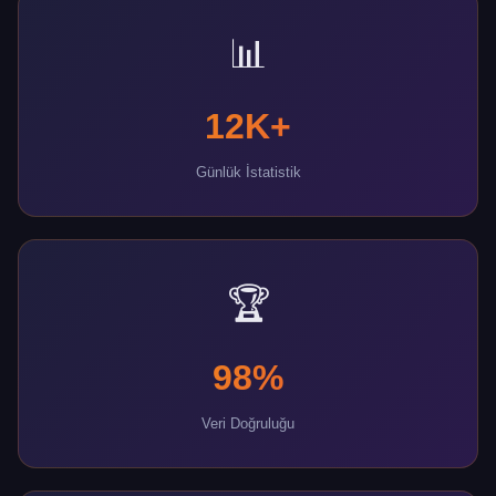
📊
12K+
Günlük İstatistik
🏆
98%
Veri Doğruluğu