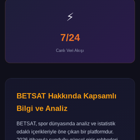
⚡
7/24
Canlı Veri Akışı
BETSAT Hakkında Kapsamlı
Bilgi ve Analiz
BETSAT, spor dünyasında analiz ve istatistik
odaklı içerikleriyle öne çıkan bir platformdur.
2026 itibarıyla sunduğu güncel giriş rehberleri,