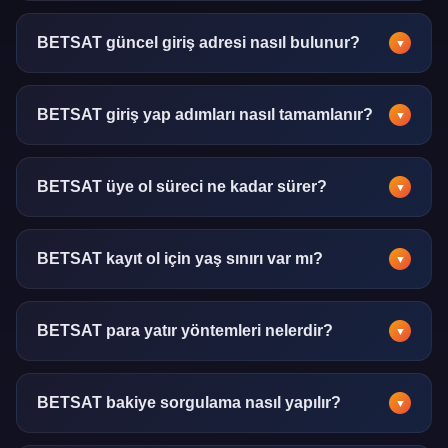
Kapsamlı spor analizi, istatistik ve güncel rehber içerikleri
sunan bir bilgi platformudur. Kullanıcılara doğrulanmış
BETSAT güncel giriş adresi nasıl bulunur?
▼
veriler eşliğinde yönlendirme sağlar.
Güncel adres bilgisi için bu rehber sayfası düzenli olarak
güncellenmektedir. Sayfayı yer imlerinize ekleyerek hızlı
BETSAT giriş yap adımları nasıl tamamlanır?
▼
ulaşım sağlayabilirsiniz.
Kullanıcı adı ve şifrenizi girerek giriş yap butonuna tıklayın.
İki faktörlü doğrulama aktifse SMS kodunu da girmeniz
BETSAT üye ol süreci ne kadar sürer?
▼
gerekecektir.
Üye ol işlemi ortalama 3-5 dakika içinde
tamamlanmaktadır. E-posta doğrulaması anlık olarak
BETSAT kayıt ol için yaş sınırı var mı?
▼
gerçekleştirilir.
Kayıt ol işlemi için 18 yaş ve üzeri olmak zorunludur. Yaş
doğrulaması kimlik belgesi ile gerçekleştirilmektedir.
BETSAT para yatır yöntemleri nelerdir?
▼
Banka havalesi, kredi kartı, e-cüzdan ve kripto para gibi
çeşitli para yatır yöntemleri desteklenmektedir. Her
BETSAT bakiye sorgulama nasıl yapılır?
▼
yöntemin minimum limiti farklılık gösterebilir.
Hesap panelindeki bakiye bölümünden anlık durum