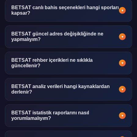
görüntülenebilir. İşlem geçmişi de aynı ekrandan takip
BETSAT canlı bahis seçenekleri hangi sporları
▼
kapsar?
edilebilmektedir.
Futbol, basketbol, tenis, voleybol, hokey ve e-spor dahil
olmak üzere pek çok spor dalında canlı bahis imkânı
BETSAT güncel adres değişikliğinde ne
▼
yapmalıyım?
sunulmaktadır.
Güncel adres değişikliklerinde bu rehber sayfasını kontrol
etmeniz yeterlidir. Ayrıca bildirim aboneliği ile otomatik bilgi
BETSAT rehber içerikleri ne sıklıkla
▼
güncellenir?
alabilirsiniz.
Bu bilgi platformu içerikleri haftalık olarak gözden
geçirilmekte, önemli değişikliklerde anında güncelleme
BETSAT analiz verileri hangi kaynaklardan
▼
derlenir?
yapılmaktadır.
Spor verileri uluslararası veri sağlayıcılarından, resmi lig
istatistik portallarından ve bağımsız analiz kuruluşlarından
BETSAT istatistik raporlarını nasıl
▼
yorumlamalıyım?
derlenmektedir.
Tablolar ve grafikler sezgisel biçimde tasarlanmıştır. Her