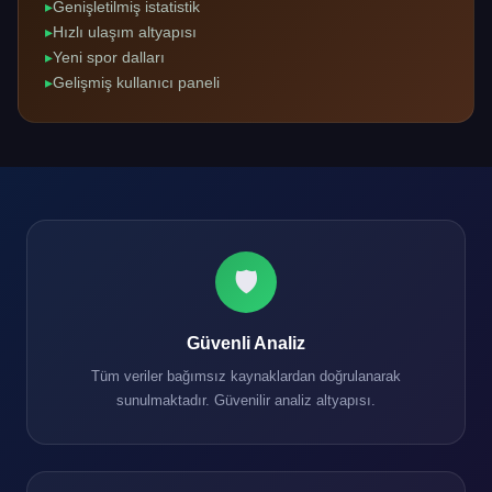
Genişletilmiş istatistik
Hızlı ulaşım altyapısı
Yeni spor dalları
Gelişmiş kullanıcı paneli
🛡️
Güvenli Analiz
Tüm veriler bağımsız kaynaklardan doğrulanarak
sunulmaktadır. Güvenilir analiz altyapısı.