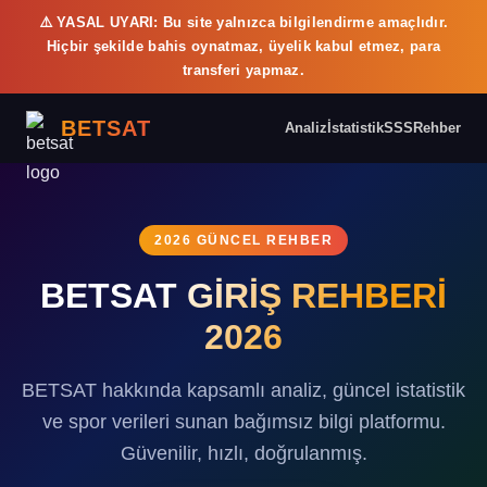
⚠️ YASAL UYARI: Bu site yalnızca bilgilendirme amaçlıdır.
Hiçbir şekilde bahis oynatmaz, üyelik kabul etmez, para
transferi yapmaz.
BETSAT
Analiz
İstatistik
SSS
Rehber
2026 GÜNCEL REHBER
BETSAT GİRİŞ REHBERİ
2026
BETSAT hakkında kapsamlı analiz, güncel istatistik
ve spor verileri sunan bağımsız bilgi platformu.
Güvenilir, hızlı, doğrulanmış.