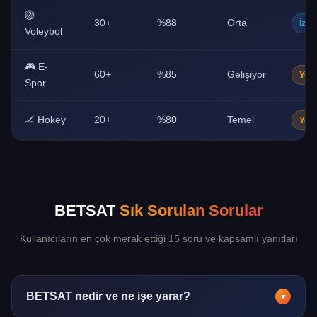
🏐
30+
%88
Orta
İzle
Voleybol
🎮 E-
60+
%85
Gelişiyor
Yeni
Spor
🏒 Hokey
20+
%80
Temel
Yeni
BETSAT
Sık Sorulan Sorular
Kullanıcıların en çok merak ettiği 15 soru ve kapsamlı yanıtları
BETSAT nedir ve ne işe yarar?
▼