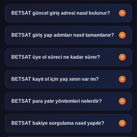
Kapsamlı spor analizi, istatistik ve güncel rehber içerikleri
sunan bir bilgi platformudur. Kullanıcılara doğrulanmış
BETSAT güncel giriş adresi nasıl bulunur?
▼
veriler eşliğinde yönlendirme sağlar.
Güncel adres bilgisi için bu rehber sayfası düzenli olarak
güncellenmektedir. Sayfayı yer imlerinize ekleyerek hızlı
BETSAT giriş yap adımları nasıl tamamlanır?
▼
ulaşım sağlayabilirsiniz.
Kullanıcı adı ve şifrenizi girerek giriş yap butonuna tıklayın.
İki faktörlü doğrulama aktifse SMS kodunu da girmeniz
BETSAT üye ol süreci ne kadar sürer?
▼
gerekecektir.
Üye ol işlemi ortalama 3-5 dakika içinde
tamamlanmaktadır. E-posta doğrulaması anlık olarak
BETSAT kayıt ol için yaş sınırı var mı?
▼
gerçekleştirilir.
Kayıt ol işlemi için 18 yaş ve üzeri olmak zorunludur. Yaş
doğrulaması kimlik belgesi ile gerçekleştirilmektedir.
BETSAT para yatır yöntemleri nelerdir?
▼
Banka havalesi, kredi kartı, e-cüzdan ve kripto para gibi
çeşitli para yatır yöntemleri desteklenmektedir. Her
BETSAT bakiye sorgulama nasıl yapılır?
▼
yöntemin minimum limiti farklılık gösterebilir.
Hesap panelindeki bakiye bölümünden anlık durum