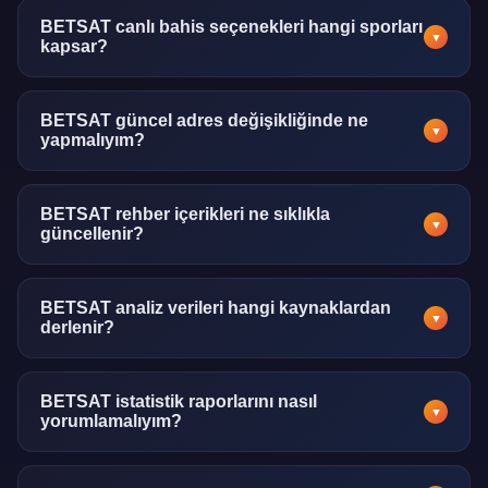
görüntülenebilir. İşlem geçmişi de aynı ekrandan takip
BETSAT canlı bahis seçenekleri hangi sporları
▼
kapsar?
edilebilmektedir.
Futbol, basketbol, tenis, voleybol, hokey ve e-spor dahil
olmak üzere pek çok spor dalında canlı bahis imkânı
BETSAT güncel adres değişikliğinde ne
▼
yapmalıyım?
sunulmaktadır.
Güncel adres değişikliklerinde bu rehber sayfasını kontrol
etmeniz yeterlidir. Ayrıca bildirim aboneliği ile otomatik bilgi
BETSAT rehber içerikleri ne sıklıkla
▼
güncellenir?
alabilirsiniz.
Bu bilgi platformu içerikleri haftalık olarak gözden
geçirilmekte, önemli değişikliklerde anında güncelleme
BETSAT analiz verileri hangi kaynaklardan
▼
derlenir?
yapılmaktadır.
Spor verileri uluslararası veri sağlayıcılarından, resmi lig
istatistik portallarından ve bağımsız analiz kuruluşlarından
BETSAT istatistik raporlarını nasıl
▼
yorumlamalıyım?
derlenmektedir.
Tablolar ve grafikler sezgisel biçimde tasarlanmıştır. Her