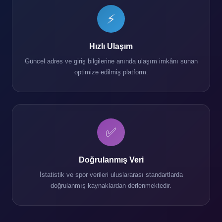
⚡
Hızlı Ulaşım
Güncel adres ve giriş bilgilerine anında ulaşım imkânı sunan
optimize edilmiş platform.
✅
Doğrulanmış Veri
İstatistik ve spor verileri uluslararası standartlarda
doğrulanmış kaynaklardan derlenmektedir.