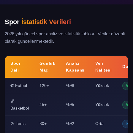
Spor
İstatistik Verileri
2026 yılı güncel spor analiz ve istatistik tablosu. Veriler düzenli
olarak güncellenmektedir.
Spor
Günlük
Analiz
Veri
Dur
Dalı
Maç
Kapsamı
Kalitesi
⚽ Futbol
120+
%98
Yüksek
Akti
🏀
45+
%95
Yüksek
Akti
Basketbol
🎾 Tenis
80+
%92
Orta
İzle