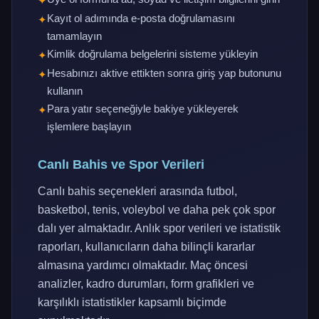
Kayıt ol adımında e-posta doğrulamasını
tamamlayın
Kimlik doğrulama belgelerini sisteme yükleyin
Hesabınızı aktive ettikten sonra giriş yap butonunu
kullanın
Para yatır seçeneğiyle bakiye yükleyerek
işlemlere başlayın
Canlı Bahis ve Spor Verileri
Canlı bahis seçenekleri arasında futbol,
basketbol, tenis, voleybol ve daha pek çok spor
dalı yer almaktadır. Anlık spor verileri ve istatistik
raporları, kullanıcıların daha bilinçli kararlar
almasına yardımcı olmaktadır. Maç öncesi
analizler, kadro durumları, form grafikleri ve
karşılıklı istatistikler kapsamlı biçimde