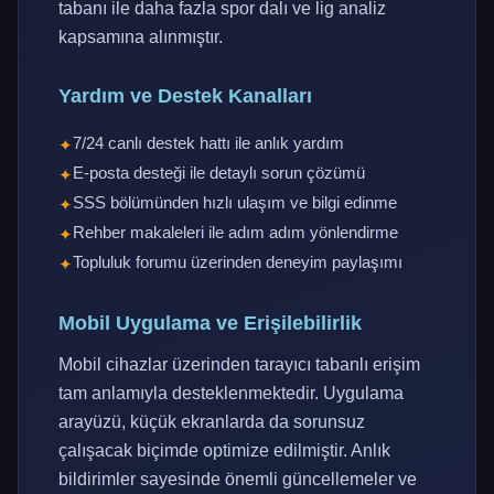
tabanı ile daha fazla spor dalı ve lig analiz
kapsamına alınmıştır.
Yardım ve Destek Kanalları
7/24 canlı destek hattı ile anlık yardım
E-posta desteği ile detaylı sorun çözümü
SSS bölümünden hızlı ulaşım ve bilgi edinme
Rehber makaleleri ile adım adım yönlendirme
Topluluk forumu üzerinden deneyim paylaşımı
Mobil Uygulama ve Erişilebilirlik
Mobil cihazlar üzerinden tarayıcı tabanlı erişim
tam anlamıyla desteklenmektedir. Uygulama
arayüzü, küçük ekranlarda da sorunsuz
çalışacak biçimde optimize edilmiştir. Anlık
bildirimler sayesinde önemli güncellemeler ve