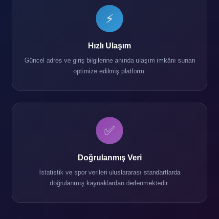
⚡
Hızlı Ulaşım
Güncel adres ve giriş bilgilerine anında ulaşım imkânı sunan
optimize edilmiş platform.
✅
Doğrulanmış Veri
İstatistik ve spor verileri uluslararası standartlarda
doğrulanmış kaynaklardan derlenmektedir.