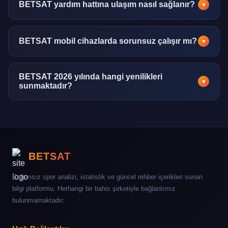
raporun altında açıklama notları ve okuma kılavuzu
BETSAT yardım hattına ulaşım nasıl sağlanır?
▼
bulunmaktadır.
7/24 aktif canlı destek hattı, e-posta kanalı ve SSS bölümü
üzerinden yardım alınabilir. Ortalama yanıt süresi 5
BETSAT mobil cihazlarda sorunsuz çalışır mı?
▼
dakikanın altındadır.
Tüm modern mobil tarayıcılar ve işletim sistemleriyle tam
uyumludur. Uygulama ayrıca iOS ve Android
BETSAT 2026 yılında hangi yenilikleri
▼
sunmaktadır?
platformlarında da mevcuttur.
2026 itibarıyla yapay zeka destekli analiz modülleri,
genişletilmiş e-spor verileri, çok dilli destek ve yeni ödeme
entegrasyonları hayata geçirilmiştir.
BETSAT
Bağımsız spor analizi, istatistik ve güncel rehber içerikleri sunan
bilgi platformu. Herhangi bir bahis şirketiyle bağlantımız
bulunmamaktadır.