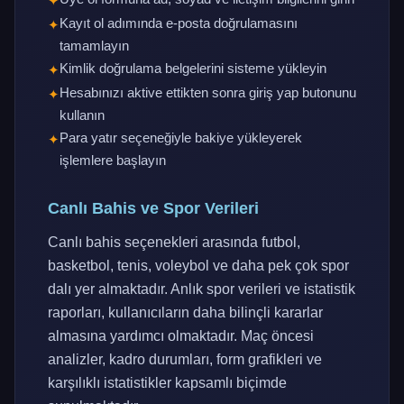
Kayıt ol adımında e-posta doğrulamasını
tamamlayın
Kimlik doğrulama belgelerini sisteme yükleyin
Hesabınızı aktive ettikten sonra giriş yap butonunu
kullanın
Para yatır seçeneğiyle bakiye yükleyerek
işlemlere başlayın
Canlı Bahis ve Spor Verileri
Canlı bahis seçenekleri arasında futbol,
basketbol, tenis, voleybol ve daha pek çok spor
dalı yer almaktadır. Anlık spor verileri ve istatistik
raporları, kullanıcıların daha bilinçli kararlar
almasına yardımcı olmaktadır. Maç öncesi
analizler, kadro durumları, form grafikleri ve
karşılıklı istatistikler kapsamlı biçimde