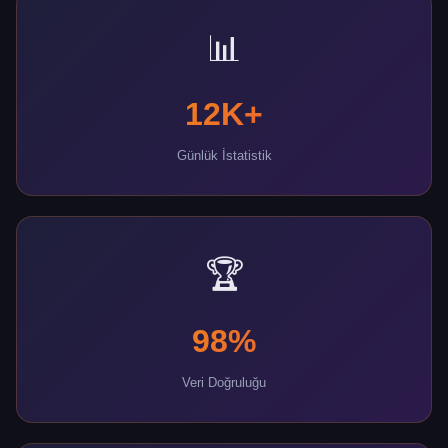
📊
12K+
Günlük İstatistik
🏆
98%
Veri Doğruluğu