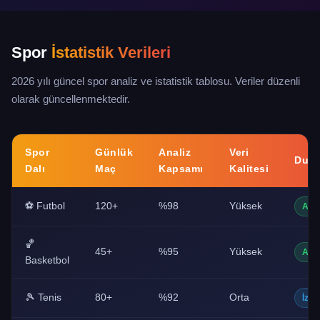
Spor
İstatistik Verileri
2026 yılı güncel spor analiz ve istatistik tablosu. Veriler düzenli
olarak güncellenmektedir.
Spor
Günlük
Analiz
Veri
Dur
Dalı
Maç
Kapsamı
Kalitesi
⚽ Futbol
120+
%98
Yüksek
Akti
🏀
45+
%95
Yüksek
Akti
Basketbol
🎾 Tenis
80+
%92
Orta
İzle