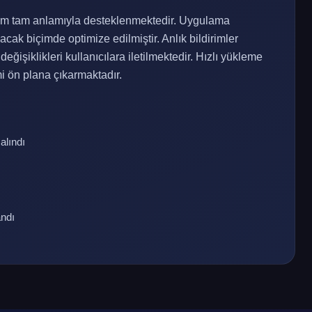
rişim tam anlamıyla desteklenmektedir. Uygulama
ak biçimde optimize edilmiştir. Anlık bildirimler
eğişiklikleri kullanıcılara iletilmektedir. Hızlı yükleme
i ön plana çıkarmaktadır.
alındı
ndı