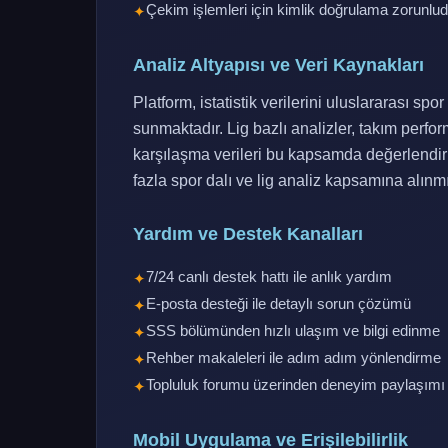
Çekim işlemleri için kimlik doğrulama zorunlud
Analiz Altyapısı ve Veri Kaynakları
Platform, istatistik verilerini uluslararası spo
sunmaktadır. Lig bazlı analizler, takım perform
karşılaşma verileri bu kapsamda değerlendirile
fazla spor dalı ve lig analiz kapsamına alınmış
Yardım ve Destek Kanalları
7/24 canlı destek hattı ile anlık yardım
E-posta desteği ile detaylı sorun çözümü
SSS bölümünden hızlı ulaşım ve bilgi edinme
Rehber makaleleri ile adım adım yönlendirme
Topluluk forumu üzerinden deneyim paylaşımı
Mobil Uygulama ve Erişilebilirlik