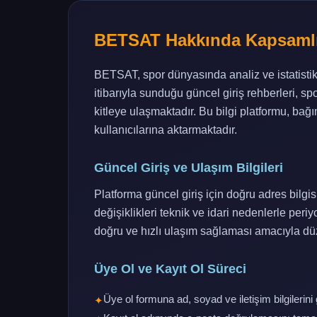
BETSAT Hakkında Kapsamlı 
BETSAT, spor dünyasında analiz ve istatistik 
itibarıyla sunduğu güncel giriş rehberleri, spo
kitleye ulaşmaktadır. Bu bilgi platformu, bağı
kullanıcılarına aktarmaktadır.
Güncel Giriş ve Ulaşım Bilgileri
Platforma güncel giriş için doğru adres bilg
değişiklikleri teknik ve idari nedenlerle periy
doğru ve hızlı ulaşım sağlaması amacıyla dü
Üye Ol ve Kayıt Ol Süreci
Üye ol formuna ad, soyad ve iletişim bilgilerini 