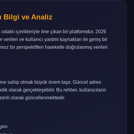
Bilgi ve Analiz
odaklı içerikleriyle öne çıkan bir platformdur. 2026
r verileri ve kullanıcı yardım kaynakları ile geniş bir
msız bir perspektiften hareketle doğrulanmış verileri
isine sahip olmak büyük önem taşır. Güncel adres
odik olarak gerçekleşebilir. Bu rehber, kullanıcıların
zenli olarak güncellenmektedir.
girin