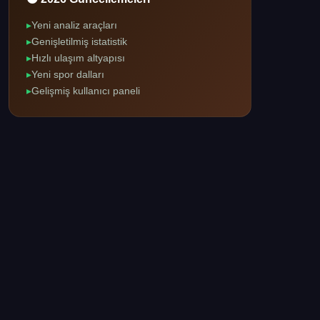
Yeni analiz araçları
Genişletilmiş istatistik
Hızlı ulaşım altyapısı
Yeni spor dalları
Gelişmiş kullanıcı paneli