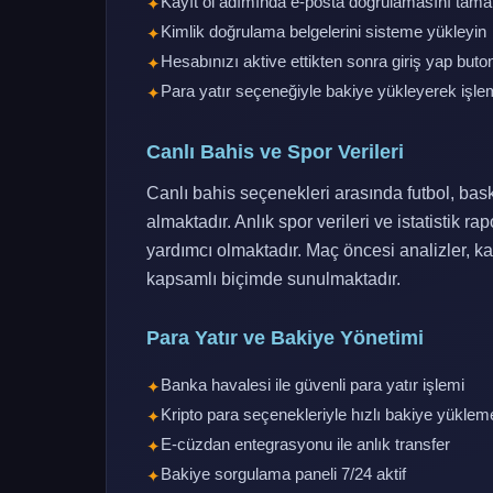
Kayıt ol adımında e-posta doğrulamasını tam
Kimlik doğrulama belgelerini sisteme yükleyin
Hesabınızı aktive ettikten sonra giriş yap buto
Para yatır seçeneğiyle bakiye yükleyerek işle
Canlı Bahis ve Spor Verileri
Canlı bahis seçenekleri arasında futbol, bask
almaktadır. Anlık spor verileri ve istatistik ra
yardımcı olmaktadır. Maç öncesi analizler, kadro
kapsamlı biçimde sunulmaktadır.
Para Yatır ve Bakiye Yönetimi
Banka havalesi ile güvenli para yatır işlemi
Kripto para seçenekleriyle hızlı bakiye yüklem
E-cüzdan entegrasyonu ile anlık transfer
Bakiye sorgulama paneli 7/24 aktif