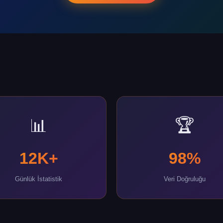
📊
🏆
12K+
98%
Günlük İstatistik
Veri Doğruluğu