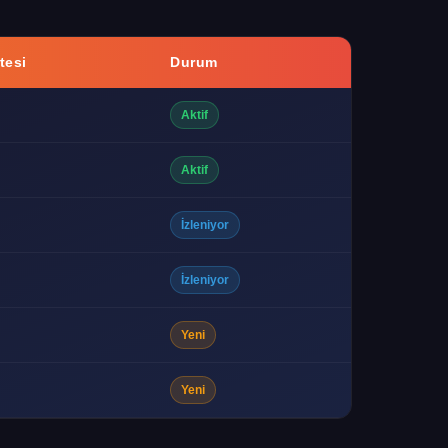
tesi
Durum
Aktif
Aktif
İzleniyor
İzleniyor
Yeni
Yeni