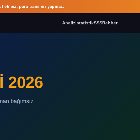
ul etmez, para transferi yapmaz.
Analiz
İstatistik
SSS
Rehber
 2026
sunan bağımsız