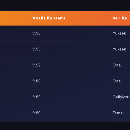
Analiz Kapsamı
Veri Kali
%98
Yüksek
%95
Yüksek
%92
Orta
%88
Orta
%85
Gelişiyor
%80
Temel