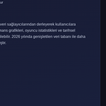
ur
r veri sağlayıcılarından derleyerek kullanıcılara
ans grafikleri, oyuncu istatistikleri ve tarihsel
bilir. 2026 yılında genişletilen veri tabanı ile daha
tır.