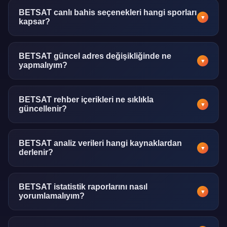
görüntülenebilir. İşlem geçmişi de aynı ekrandan takip
BETSAT canlı bahis seçenekleri hangi sporları
▼
kapsar?
edilebilmektedir.
Futbol, basketbol, tenis, voleybol, hokey ve e-spor dahil
olmak üzere pek çok spor dalında canlı bahis imkânı
BETSAT güncel adres değişikliğinde ne
▼
yapmalıyım?
sunulmaktadır.
Güncel adres değişikliklerinde bu rehber sayfasını kontrol
etmeniz yeterlidir. Ayrıca bildirim aboneliği ile otomatik bilgi
BETSAT rehber içerikleri ne sıklıkla
▼
güncellenir?
alabilirsiniz.
Bu bilgi platformu içerikleri haftalık olarak gözden
geçirilmekte, önemli değişikliklerde anında güncelleme
BETSAT analiz verileri hangi kaynaklardan
▼
derlenir?
yapılmaktadır.
Spor verileri uluslararası veri sağlayıcılarından, resmi lig
istatistik portallarından ve bağımsız analiz kuruluşlarından
BETSAT istatistik raporlarını nasıl
▼
yorumlamalıyım?
derlenmektedir.
Tablolar ve grafikler sezgisel biçimde tasarlanmıştır. Her