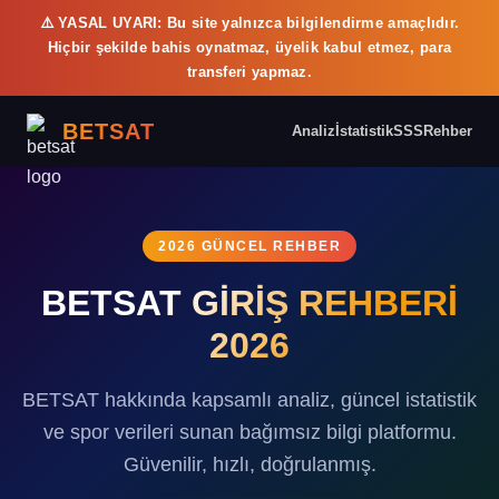
⚠️ YASAL UYARI: Bu site yalnızca bilgilendirme amaçlıdır.
Hiçbir şekilde bahis oynatmaz, üyelik kabul etmez, para
transferi yapmaz.
BETSAT
Analiz
İstatistik
SSS
Rehber
2026 GÜNCEL REHBER
BETSAT GİRİŞ REHBERİ
2026
BETSAT hakkında kapsamlı analiz, güncel istatistik
ve spor verileri sunan bağımsız bilgi platformu.
Güvenilir, hızlı, doğrulanmış.