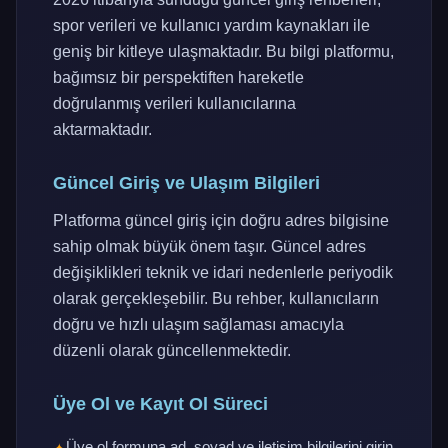
spor verileri ve kullanıcı yardım kaynakları ile
geniş bir kitleye ulaşmaktadır. Bu bilgi platformu,
bağımsız bir perspektiften hareketle
doğrulanmış verileri kullanıcılarına
aktarmaktadır.
Güncel Giriş ve Ulaşım Bilgileri
Platforma güncel giriş için doğru adres bilgisine
sahip olmak büyük önem taşır. Güncel adres
değişiklikleri teknik ve idari nedenlerle periyodik
olarak gerçekleşebilir. Bu rehber, kullanıcıların
doğru ve hızlı ulaşım sağlaması amacıyla
düzenli olarak güncellenmektedir.
Üye Ol ve Kayıt Ol Süreci
Üye ol formuna ad, soyad ve iletişim bilgilerini girin