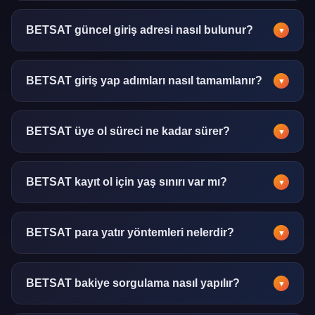
Kapsamlı spor analizi, istatistik ve güncel rehber içerikleri
sunan bir bilgi platformudur. Kullanıcılara doğrulanmış
BETSAT güncel giriş adresi nasıl bulunur?
▼
veriler eşliğinde yönlendirme sağlar.
Güncel adres bilgisi için bu rehber sayfası düzenli olarak
güncellenmektedir. Sayfayı yer imlerinize ekleyerek hızlı
BETSAT giriş yap adımları nasıl tamamlanır?
▼
ulaşım sağlayabilirsiniz.
Kullanıcı adı ve şifrenizi girerek giriş yap butonuna tıklayın.
İki faktörlü doğrulama aktifse SMS kodunu da girmeniz
BETSAT üye ol süreci ne kadar sürer?
▼
gerekecektir.
Üye ol işlemi ortalama 3-5 dakika içinde
tamamlanmaktadır. E-posta doğrulaması anlık olarak
BETSAT kayıt ol için yaş sınırı var mı?
▼
gerçekleştirilir.
Kayıt ol işlemi için 18 yaş ve üzeri olmak zorunludur. Yaş
doğrulaması kimlik belgesi ile gerçekleştirilmektedir.
BETSAT para yatır yöntemleri nelerdir?
▼
Banka havalesi, kredi kartı, e-cüzdan ve kripto para gibi
çeşitli para yatır yöntemleri desteklenmektedir. Her
BETSAT bakiye sorgulama nasıl yapılır?
▼
yöntemin minimum limiti farklılık gösterebilir.
Hesap panelindeki bakiye bölümünden anlık durum