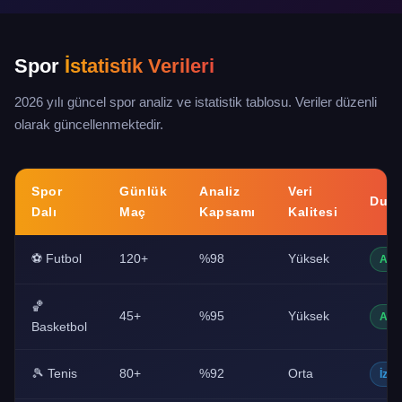
Spor
İstatistik Verileri
2026 yılı güncel spor analiz ve istatistik tablosu. Veriler düzenli
olarak güncellenmektedir.
Spor
Günlük
Analiz
Veri
Dur
Dalı
Maç
Kapsamı
Kalitesi
⚽ Futbol
120+
%98
Yüksek
Akti
🏀
45+
%95
Yüksek
Akti
Basketbol
🎾 Tenis
80+
%92
Orta
İzle