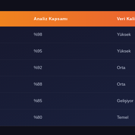
Analiz Kapsamı
Veri Kali
%98
Yüksek
%95
Yüksek
%92
Orta
%88
Orta
%85
Gelişiyor
%80
Temel