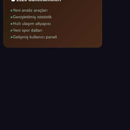
Yeni analiz araçları
Genişletilmiş istatistik
Hızlı ulaşım altyapısı
Yeni spor dalları
Gelişmiş kullanıcı paneli