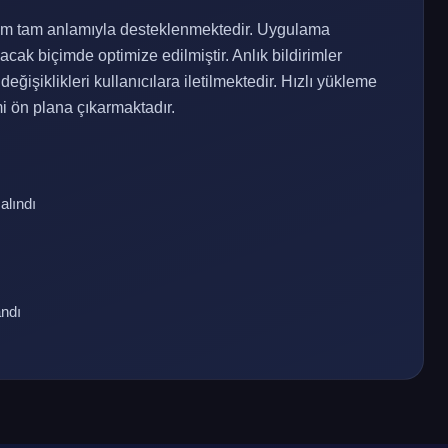
rişim tam anlamıyla desteklenmektedir. Uygulama
ak biçimde optimize edilmiştir. Anlık bildirimler
eğişiklikleri kullanıcılara iletilmektedir. Hızlı yükleme
i ön plana çıkarmaktadır.
alındı
ndı