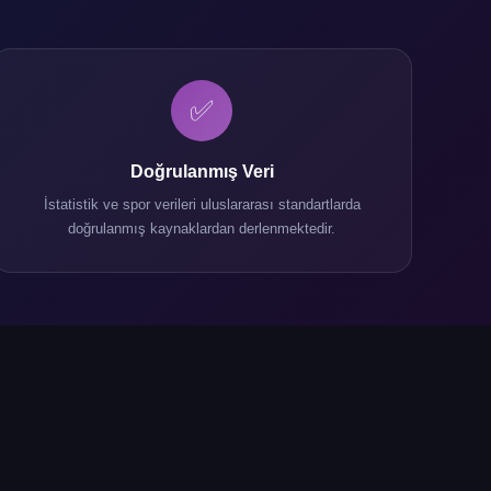
✅
Doğrulanmış Veri
İstatistik ve spor verileri uluslararası standartlarda
doğrulanmış kaynaklardan derlenmektedir.