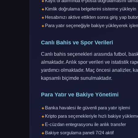
Kayıt ol adımında e-posta doğrulamasını tam
Kimlik doğrulama belgelerini sisteme yükleyin
Hesabınızı aktive ettikten sonra giriş yap buto
Para yatır seçeneğiyle bakiye yükleyerek işle
Canlı Bahis ve Spor Verileri
Canlı bahis seçenekleri arasında futbol, bask
almaktadır. Anlık spor verileri ve istatistik ra
yardımcı olmaktadır. Maç öncesi analizler, kadro
kapsamlı biçimde sunulmaktadır.
Para Yatır ve Bakiye Yönetimi
Banka havalesi ile güvenli para yatır işlemi
Kripto para seçenekleriyle hızlı bakiye yüklem
E-cüzdan entegrasyonu ile anlık transfer
Bakiye sorgulama paneli 7/24 aktif