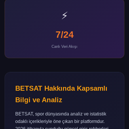
⚡
7/24
Canlı Veri Akışı
BETSAT Hakkında Kapsamlı
Bilgi ve Analiz
BETSAT, spor dünyasında analiz ve istatistik
odaklı içerikleriyle öne çıkan bir platformdur.
2026 itibarıyla sunduğu güncel giriş rehberleri,