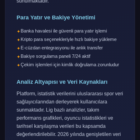
sunulmaktadır.
Para Yatır ve Bakiye Yönetimi
Banka havalesi ile güvenli para yatır işlemi
Kripto para seçenekleriyle hızlı bakiye yükleme
E-cüzdan entegrasyonu ile anlık transfer
Bakiye sorgulama paneli 7/24 aktif
Çekim işlemleri için kimlik doğrulama zorunludur
Analiz Altyapısı ve Veri Kaynakları
Platform, istatistik verilerini uluslararası spor veri
sağlayıcılarından derleyerek kullanıcılara
sunmaktadır. Lig bazlı analizler, takım
performans grafikleri, oyuncu istatistikleri ve
tarihsel karşılaşma verileri bu kapsamda
değerlendirilebilir. 2026 yılında genişletilen veri