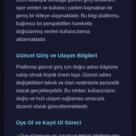
spor verileri ve kullanıcı yardım kaynakları ile
geniş bir kitleye ulaşmaktadır. Bu bilgi platformu,
bağımsız bir perspektiften hareketle
doğrulanmış verileri kullanıcılarına
aktarmaktadır.
Güncel Giriş ve Ulaşım Bilgileri
Platforma güncel giriş için doğru adres bilgisine
sahip olmak büyük önem taşır. Güncel adres
değişiklikleri teknik ve idari nedenlerle periyodik
olarak gerçekleşebilir. Bu rehber, kullanıcıların
doğru ve hızlı ulaşım sağlaması amacıyla
düzenli olarak güncellenmektedir.
Üye Ol ve Kayıt Ol Süreci
Üye ol formuna ad, soyad ve iletişim bilgilerini girin