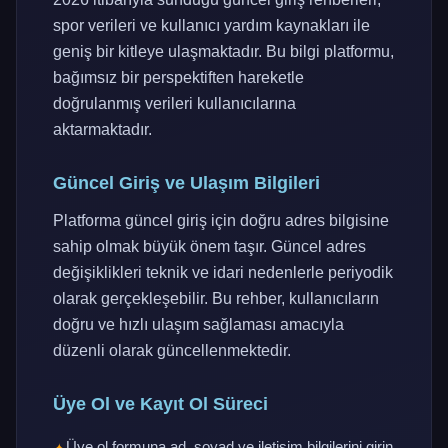
spor verileri ve kullanıcı yardım kaynakları ile
geniş bir kitleye ulaşmaktadır. Bu bilgi platformu,
bağımsız bir perspektiften hareketle
doğrulanmış verileri kullanıcılarına
aktarmaktadır.
Güncel Giriş ve Ulaşım Bilgileri
Platforma güncel giriş için doğru adres bilgisine
sahip olmak büyük önem taşır. Güncel adres
değişiklikleri teknik ve idari nedenlerle periyodik
olarak gerçekleşebilir. Bu rehber, kullanıcıların
doğru ve hızlı ulaşım sağlaması amacıyla
düzenli olarak güncellenmektedir.
Üye Ol ve Kayıt Ol Süreci
Üye ol formuna ad, soyad ve iletişim bilgilerini girin