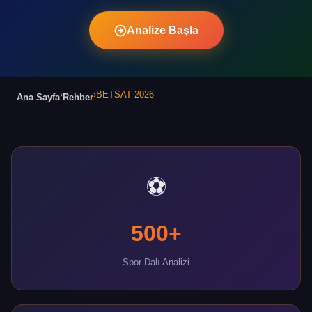
Analize Başla
›
›
BETSAT 2026
Ana Sayfa
Rehber
⚽
500+
Spor Dalı Analizi