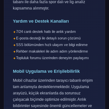
tabanı ile daha fazla spor dalı ve lig analiz
kapsamına alınmıştır.
Yardım ve Destek Kanalları
7/24 canlı destek hattı ile anlık yardım
E-posta desteği ile detaylı sorun çözümü
SSS bölümünden hızlı ulaşım ve bilgi edinme
Rehber makaleleri ile adım adım yönlendirme
Topluluk forumu üzerinden deneyim paylaşımı
Mobil Uygulama ve Erişilebilirlik
Mobil cihazlar üzerinden tarayıcı tabanlı erişim
tam anlamıyla desteklenmektedir. Uygulama
arayüzü, küçük ekranlarda da sorunsuz
çalışacak biçimde optimize edilmiştir. Anlık
bildirimler sayesinde önemli güncellemeler ve