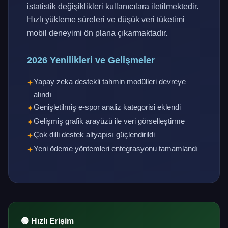
istatistik değişiklikleri kullanıcılara iletilmektedir.
Hızlı yükleme süreleri ve düşük veri tüketimi
mobil deneyimi ön plana çıkarmaktadır.
2026 Yenilikleri ve Gelişmeler
Yapay zeka destekli tahmin modülleri devreye
alındı
Genişletilmiş e-spor analiz kategorisi eklendi
Gelişmiş grafik arayüzü ile veri görselleştirme
Çok dilli destek altyapısı güçlendirildi
Yeni ödeme yöntemleri entegrasyonu tamamlandı
🟢 Hızlı Erişim