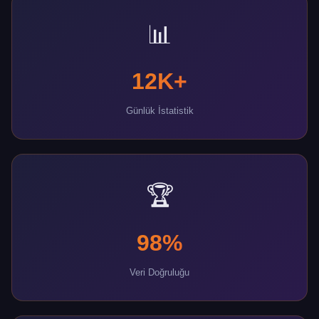
📊
12K+
Günlük İstatistik
🏆
98%
Veri Doğruluğu