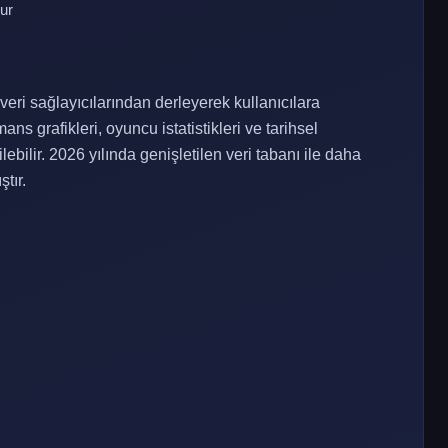
ur
r veri sağlayıcılarından derleyerek kullanıcılara
ans grafikleri, oyuncu istatistikleri ve tarihsel
bilir. 2026 yılında genişletilen veri tabanı ile daha
tır.