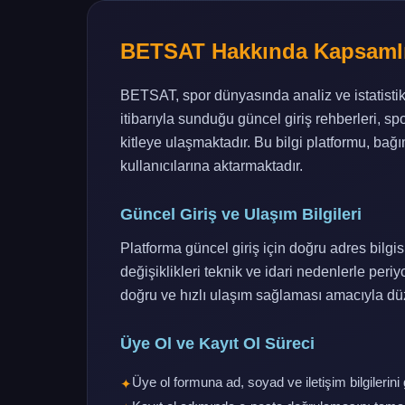
BETSAT Hakkında Kapsamlı 
BETSAT, spor dünyasında analiz ve istatistik 
itibarıyla sunduğu güncel giriş rehberleri, spo
kitleye ulaşmaktadır. Bu bilgi platformu, bağı
kullanıcılarına aktarmaktadır.
Güncel Giriş ve Ulaşım Bilgileri
Platforma güncel giriş için doğru adres bilg
değişiklikleri teknik ve idari nedenlerle periy
doğru ve hızlı ulaşım sağlaması amacıyla dü
Üye Ol ve Kayıt Ol Süreci
Üye ol formuna ad, soyad ve iletişim bilgilerini 