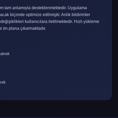
rişim tam anlamıyla desteklenmektedir. Uygulama
ak biçimde optimize edilmiştir. Anlık bildirimler
eğişiklikleri kullanıcılara iletilmektedir. Hızlı yükleme
i ön plana çıkarmaktadır.
alındı
ndı