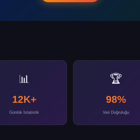
📊
🏆
12K+
98%
Günlük İstatistik
Veri Doğruluğu