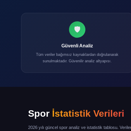
🛡️
Güvenli Analiz
Tüm veriler bağımsız kaynaklardan doğrulanarak
sunulmaktadır. Güvenilir analiz altyapısı.
Spor
İstatistik Verileri
2026 yılı güncel spor analiz ve istatistik tablosu. Veril