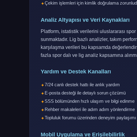
Çekim işlemleri için kimlik doğrulama zorunlud
Analiz Altyapısı ve Veri Kaynakları
Platform, istatistik verilerini uluslararası spo
sunmaktadır. Lig bazlı analizler, takım perform
karşılaşma verileri bu kapsamda değerlendirile
fazla spor dalı ve lig analiz kapsamına alınmış
Yardım ve Destek Kanalları
7/24 canlı destek hattı ile anlık yardım
E-posta desteği ile detaylı sorun çözümü
SSS bölümünden hızlı ulaşım ve bilgi edinme
Rehber makaleleri ile adım adım yönlendirme
Topluluk forumu üzerinden deneyim paylaşımı
Mobil Uygulama ve Erişilebilirlik