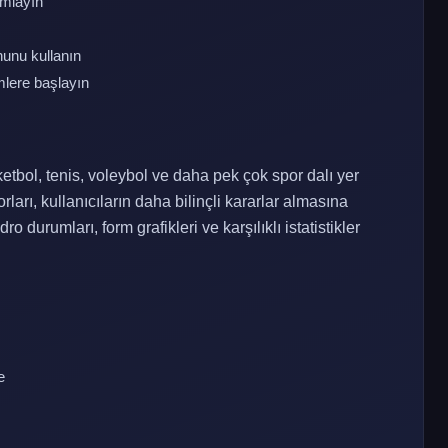
amlayın
nunu kullanın
mlere başlayın
etbol, tenis, voleybol ve daha pek çok spor dalı yer
porları, kullanıcıların daha bilinçli kararlar almasına
 durumları, form grafikleri ve karşılıklı istatistikler
e