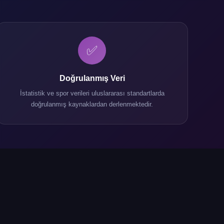
✅
Doğrulanmış Veri
İstatistik ve spor verileri uluslararası standartlarda
doğrulanmış kaynaklardan derlenmektedir.