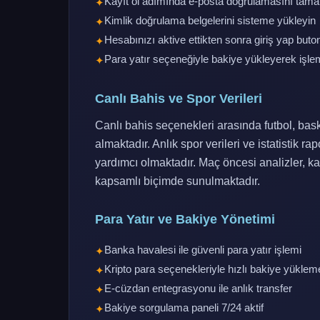
Kayıt ol adımında e-posta doğrulamasını tam
Kimlik doğrulama belgelerini sisteme yükleyin
Hesabınızı aktive ettikten sonra giriş yap buto
Para yatır seçeneğiyle bakiye yükleyerek işle
Canlı Bahis ve Spor Verileri
Canlı bahis seçenekleri arasında futbol, bask
almaktadır. Anlık spor verileri ve istatistik ra
yardımcı olmaktadır. Maç öncesi analizler, kadro
kapsamlı biçimde sunulmaktadır.
Para Yatır ve Bakiye Yönetimi
Banka havalesi ile güvenli para yatır işlemi
Kripto para seçenekleriyle hızlı bakiye yüklem
E-cüzdan entegrasyonu ile anlık transfer
Bakiye sorgulama paneli 7/24 aktif