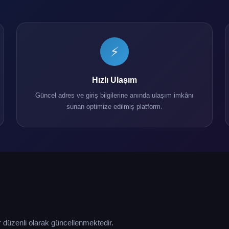
⚡
Hızlı Ulaşım
Güncel adres ve giriş bilgilerine anında ulaşım imkânı
sunan optimize edilmiş platform.
er düzenli olarak güncellenmektedir.