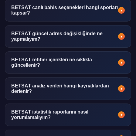
görüntülenebilir. İşlem geçmişi de aynı ekrandan takip
BETSAT canlı bahis seçenekleri hangi sporları
▼
kapsar?
edilebilmektedir.
Futbol, basketbol, tenis, voleybol, hokey ve e-spor dahil
olmak üzere pek çok spor dalında canlı bahis imkânı
BETSAT güncel adres değişikliğinde ne
▼
yapmalıyım?
sunulmaktadır.
Güncel adres değişikliklerinde bu rehber sayfasını kontrol
etmeniz yeterlidir. Ayrıca bildirim aboneliği ile otomatik bilgi
BETSAT rehber içerikleri ne sıklıkla
▼
güncellenir?
alabilirsiniz.
Bu bilgi platformu içerikleri haftalık olarak gözden
geçirilmekte, önemli değişikliklerde anında güncelleme
BETSAT analiz verileri hangi kaynaklardan
▼
derlenir?
yapılmaktadır.
Spor verileri uluslararası veri sağlayıcılarından, resmi lig
istatistik portallarından ve bağımsız analiz kuruluşlarından
BETSAT istatistik raporlarını nasıl
▼
yorumlamalıyım?
derlenmektedir.
Tablolar ve grafikler sezgisel biçimde tasarlanmıştır. Her