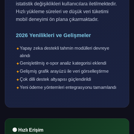
istatistik değişiklikleri kullanıcılara iletilmektedir.
Hızlı yükleme süreleri ve düşük veri tüketimi
mobil deneyimi ön plana çıkarmaktadır.
2026 Yenilikleri ve Gelişmeler
Yapay zeka destekli tahmin modülleri devreye
alındı
Genişletilmiş e-spor analiz kategorisi eklendi
Gelişmiş grafik arayüzü ile veri görselleştirme
Çok dilli destek altyapısı güçlendirildi
Yeni ödeme yöntemleri entegrasyonu tamamlandı
🟢 Hızlı Erişim