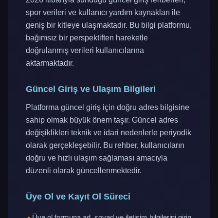
spor verileri ve kullanıcı yardım kaynakları ile
geniş bir kitleye ulaşmaktadır. Bu bilgi platformu,
bağımsız bir perspektiften hareketle
doğrulanmış verileri kullanıcılarına
aktarmaktadır.
Güncel Giriş ve Ulaşım Bilgileri
Platforma güncel giriş için doğru adres bilgisine
sahip olmak büyük önem taşır. Güncel adres
değişiklikleri teknik ve idari nedenlerle periyodik
olarak gerçekleşebilir. Bu rehber, kullanıcıların
doğru ve hızlı ulaşım sağlaması amacıyla
düzenli olarak güncellenmektedir.
Üye Ol ve Kayıt Ol Süreci
Üye ol formuna ad, soyad ve iletişim bilgilerini girin