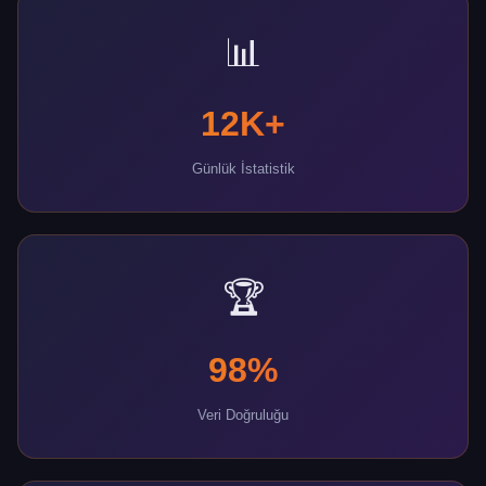
📊
12K+
Günlük İstatistik
🏆
98%
Veri Doğruluğu