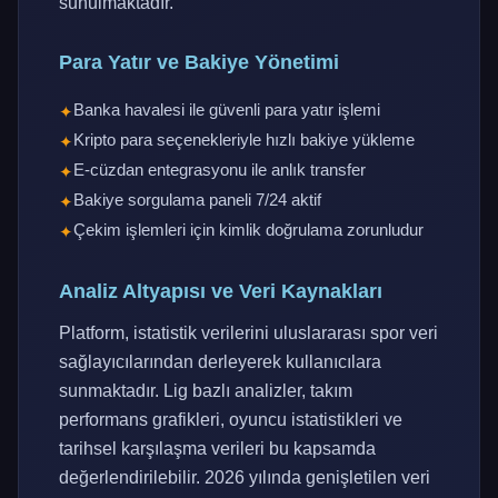
sunulmaktadır.
Para Yatır ve Bakiye Yönetimi
Banka havalesi ile güvenli para yatır işlemi
Kripto para seçenekleriyle hızlı bakiye yükleme
E-cüzdan entegrasyonu ile anlık transfer
Bakiye sorgulama paneli 7/24 aktif
Çekim işlemleri için kimlik doğrulama zorunludur
Analiz Altyapısı ve Veri Kaynakları
Platform, istatistik verilerini uluslararası spor veri
sağlayıcılarından derleyerek kullanıcılara
sunmaktadır. Lig bazlı analizler, takım
performans grafikleri, oyuncu istatistikleri ve
tarihsel karşılaşma verileri bu kapsamda
değerlendirilebilir. 2026 yılında genişletilen veri