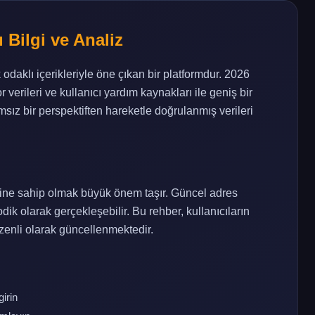
Bilgi ve Analiz
odaklı içerikleriyle öne çıkan bir platformdur. 2026
r verileri ve kullanıcı yardım kaynakları ile geniş bir
msız bir perspektiften hareketle doğrulanmış verileri
isine sahip olmak büyük önem taşır. Güncel adres
odik olarak gerçekleşebilir. Bu rehber, kullanıcıların
zenli olarak güncellenmektedir.
girin