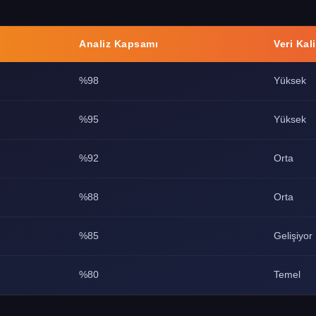
Analiz Kapsamı
Veri Kali
%98
Yüksek
%95
Yüksek
%92
Orta
%88
Orta
%85
Gelişiyor
%80
Temel