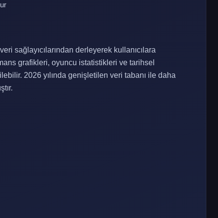
ur
r veri sağlayıcılarından derleyerek kullanıcılara
ans grafikleri, oyuncu istatistikleri ve tarihsel
bilir. 2026 yılında genişletilen veri tabanı ile daha
tır.