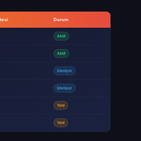
tesi
Durum
Aktif
Aktif
İzleniyor
İzleniyor
Yeni
Yeni