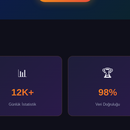
📊
🏆
12K+
98%
Günlük İstatistik
Veri Doğruluğu