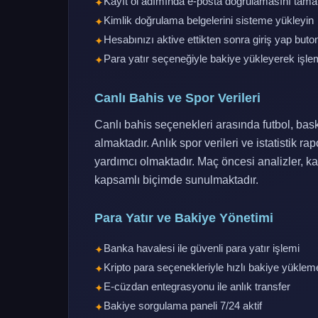
Kayıt ol adımında e-posta doğrulamasını tam
Kimlik doğrulama belgelerini sisteme yükleyin
Hesabınızı aktive ettikten sonra giriş yap buto
Para yatır seçeneğiyle bakiye yükleyerek işle
Canlı Bahis ve Spor Verileri
Canlı bahis seçenekleri arasında futbol, bask
almaktadır. Anlık spor verileri ve istatistik ra
yardımcı olmaktadır. Maç öncesi analizler, kadro
kapsamlı biçimde sunulmaktadır.
Para Yatır ve Bakiye Yönetimi
Banka havalesi ile güvenli para yatır işlemi
Kripto para seçenekleriyle hızlı bakiye yüklem
E-cüzdan entegrasyonu ile anlık transfer
Bakiye sorgulama paneli 7/24 aktif