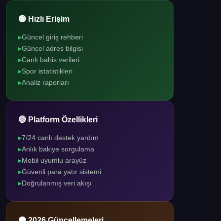
🟢 Hızlı Erişim
Güncel giriş rehberi
Güncel adres bilgisi
Canlı bahis verileri
Spor istatistikleri
Analiz raporları
🔵 Platform Özellikleri
7/24 canlı destek yardım
Anlık bakiye sorgulama
Mobil uyumlu arayüz
Güvenli para yatır sistemi
Doğrulanmış veri akışı
🟠 2026 Güncellemeleri