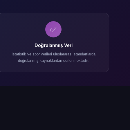
✅
Doğrulanmış Veri
İstatistik ve spor verileri uluslararası standartlarda
doğrulanmış kaynaklardan derlenmektedir.