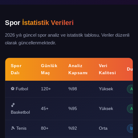
Spor
İstatistik Verileri
2026 yılı güncel spor analiz ve istatistik tablosu. Veriler düzenli
olarak güncellenmektedir.
Spor
Günlük
Analiz
Veri
Dur
Dalı
Maç
Kapsamı
Kalitesi
⚽ Futbol
120+
%98
Yüksek
Akti
🏀
45+
%95
Yüksek
Akti
Basketbol
🎾 Tenis
80+
%92
Orta
İzle