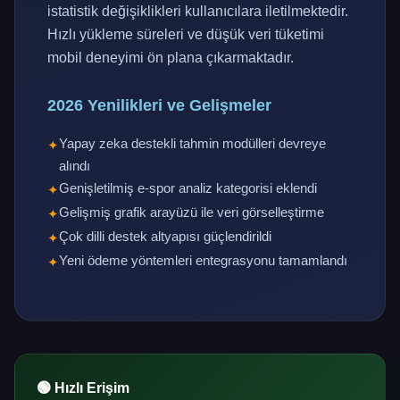
istatistik değişiklikleri kullanıcılara iletilmektedir.
Hızlı yükleme süreleri ve düşük veri tüketimi
mobil deneyimi ön plana çıkarmaktadır.
2026 Yenilikleri ve Gelişmeler
Yapay zeka destekli tahmin modülleri devreye
alındı
Genişletilmiş e-spor analiz kategorisi eklendi
Gelişmiş grafik arayüzü ile veri görselleştirme
Çok dilli destek altyapısı güçlendirildi
Yeni ödeme yöntemleri entegrasyonu tamamlandı
🟢 Hızlı Erişim