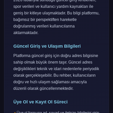
spor verileri ve kullanıcı yardım kaynakları ile
geniş bir kitleye ulaşmaktadır. Bu bilgi platformu,
bağımsız bir perspektiften hareketle
doğrulanmış verileri kullanıcılarına
aktarmaktadır.
Güncel Giriş ve Ulaşım Bilgileri
Platforma güncel giriş için doğru adres bilgisine
sahip olmak büyük önem taşır. Güncel adres
değişiklikleri teknik ve idari nedenlerle periyodik
olarak gerçekleşebilir. Bu rehber, kullanıcıların
doğru ve hızlı ulaşım sağlaması amacıyla
düzenli olarak güncellenmektedir.
Üye Ol ve Kayıt Ol Süreci
Üye ol formuna ad, soyad ve iletişim bilgilerini girin