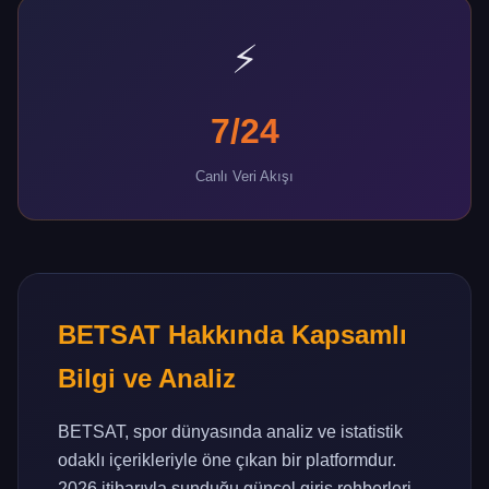
⚡
7/24
Canlı Veri Akışı
BETSAT Hakkında Kapsamlı
Bilgi ve Analiz
BETSAT, spor dünyasında analiz ve istatistik
odaklı içerikleriyle öne çıkan bir platformdur.
2026 itibarıyla sunduğu güncel giriş rehberleri,