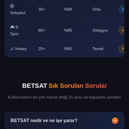
🏐
30+
%88
Orta
İzle
Voleybol
🎮 E-
60+
%85
Gelişiyor
Yeni
Spor
🏒 Hokey
20+
%80
Temel
Yeni
BETSAT
Sık Sorulan Sorular
Kullanıcıların en çok merak ettiği 15 soru ve kapsamlı yanıtları
BETSAT nedir ve ne işe yarar?
▼