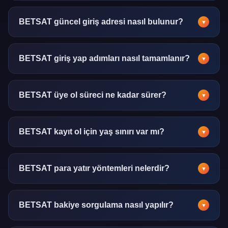
Kapsamlı spor analizi, istatistik ve güncel rehber içerikleri
sunan bir bilgi platformudur. Kullanıcılara doğrulanmış
BETSAT güncel giriş adresi nasıl bulunur?
▼
veriler eşliğinde yönlendirme sağlar.
Güncel adres bilgisi için bu rehber sayfası düzenli olarak
güncellenmektedir. Sayfayı yer imlerinize ekleyerek hızlı
BETSAT giriş yap adımları nasıl tamamlanır?
▼
ulaşım sağlayabilirsiniz.
Kullanıcı adı ve şifrenizi girerek giriş yap butonuna tıklayın.
İki faktörlü doğrulama aktifse SMS kodunu da girmeniz
BETSAT üye ol süreci ne kadar sürer?
▼
gerekecektir.
Üye ol işlemi ortalama 3-5 dakika içinde
tamamlanmaktadır. E-posta doğrulaması anlık olarak
BETSAT kayıt ol için yaş sınırı var mı?
▼
gerçekleştirilir.
Kayıt ol işlemi için 18 yaş ve üzeri olmak zorunludur. Yaş
doğrulaması kimlik belgesi ile gerçekleştirilmektedir.
BETSAT para yatır yöntemleri nelerdir?
▼
Banka havalesi, kredi kartı, e-cüzdan ve kripto para gibi
çeşitli para yatır yöntemleri desteklenmektedir. Her
BETSAT bakiye sorgulama nasıl yapılır?
▼
yöntemin minimum limiti farklılık gösterebilir.
Hesap panelindeki bakiye bölümünden anlık durum