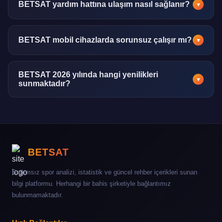
raporun altında açıklama notları ve okuma kılavuzu
BETSAT yardım hattına ulaşım nasıl sağlanır?
▼
bulunmaktadır.
7/24 aktif canlı destek hattı, e-posta kanalı ve SSS bölümü
üzerinden yardım alınabilir. Ortalama yanıt süresi 5
BETSAT mobil cihazlarda sorunsuz çalışır mı?
▼
dakikanın altındadır.
Tüm modern mobil tarayıcılar ve işletim sistemleriyle tam
uyumludur. Uygulama ayrıca iOS ve Android
BETSAT 2026 yılında hangi yenilikleri
▼
sunmaktadır?
platformlarında da mevcuttur.
2026 itibarıyla yapay zeka destekli analiz modülleri,
genişletilmiş e-spor verileri, çok dilli destek ve yeni ödeme
entegrasyonları hayata geçirilmiştir.
BETSAT
Bağımsız spor analizi, istatistik ve güncel rehber içerikleri sunan
bilgi platformu. Herhangi bir bahis şirketiyle bağlantımız
bulunmamaktadır.