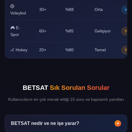
🏐
30+
%88
Orta
İzle
Voleybol
🎮 E-
60+
%85
Gelişiyor
Yeni
Spor
🏒 Hokey
20+
%80
Temel
Yeni
BETSAT
Sık Sorulan Sorular
Kullanıcıların en çok merak ettiği 15 soru ve kapsamlı yanıtları
BETSAT nedir ve ne işe yarar?
▼