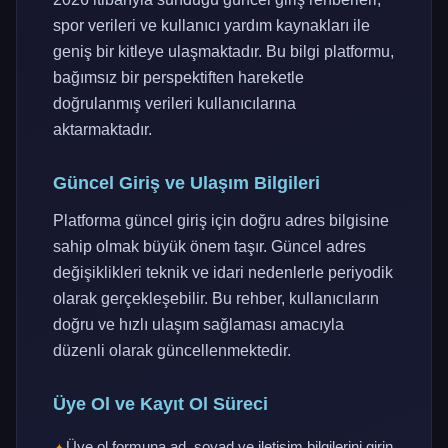
spor verileri ve kullanıcı yardım kaynakları ile
geniş bir kitleye ulaşmaktadır. Bu bilgi platformu,
bağımsız bir perspektiften hareketle
doğrulanmış verileri kullanıcılarına
aktarmaktadır.
Güncel Giriş ve Ulaşım Bilgileri
Platforma güncel giriş için doğru adres bilgisine
sahip olmak büyük önem taşır. Güncel adres
değişiklikleri teknik ve idari nedenlerle periyodik
olarak gerçekleşebilir. Bu rehber, kullanıcıların
doğru ve hızlı ulaşım sağlaması amacıyla
düzenli olarak güncellenmektedir.
Üye Ol ve Kayıt Ol Süreci
Üye ol formuna ad, soyad ve iletişim bilgilerini girin