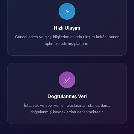
⚡
Hızlı Ulaşım
Güncel adres ve giriş bilgilerine anında ulaşım imkânı sunan
optimize edilmiş platform.
✅
Doğrulanmış Veri
İstatistik ve spor verileri uluslararası standartlarda
doğrulanmış kaynaklardan derlenmektedir.