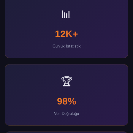
📊
12K+
Günlük İstatistik
🏆
98%
Veri Doğruluğu