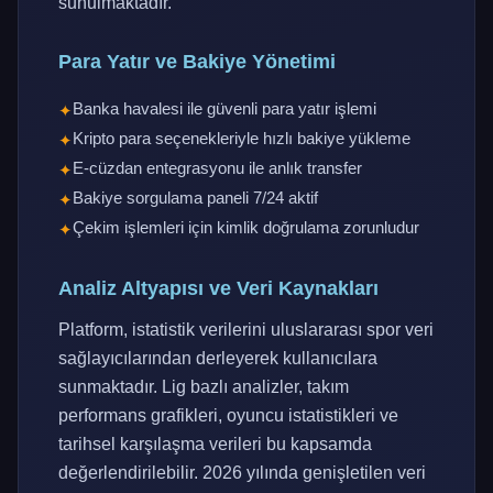
sunulmaktadır.
Para Yatır ve Bakiye Yönetimi
Banka havalesi ile güvenli para yatır işlemi
Kripto para seçenekleriyle hızlı bakiye yükleme
E-cüzdan entegrasyonu ile anlık transfer
Bakiye sorgulama paneli 7/24 aktif
Çekim işlemleri için kimlik doğrulama zorunludur
Analiz Altyapısı ve Veri Kaynakları
Platform, istatistik verilerini uluslararası spor veri
sağlayıcılarından derleyerek kullanıcılara
sunmaktadır. Lig bazlı analizler, takım
performans grafikleri, oyuncu istatistikleri ve
tarihsel karşılaşma verileri bu kapsamda
değerlendirilebilir. 2026 yılında genişletilen veri