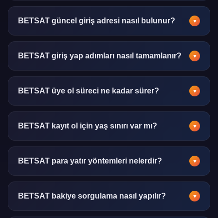
Kapsamlı spor analizi, istatistik ve güncel rehber içerikleri
sunan bir bilgi platformudur. Kullanıcılara doğrulanmış
BETSAT güncel giriş adresi nasıl bulunur?
▼
veriler eşliğinde yönlendirme sağlar.
Güncel adres bilgisi için bu rehber sayfası düzenli olarak
güncellenmektedir. Sayfayı yer imlerinize ekleyerek hızlı
BETSAT giriş yap adımları nasıl tamamlanır?
▼
ulaşım sağlayabilirsiniz.
Kullanıcı adı ve şifrenizi girerek giriş yap butonuna tıklayın.
İki faktörlü doğrulama aktifse SMS kodunu da girmeniz
BETSAT üye ol süreci ne kadar sürer?
▼
gerekecektir.
Üye ol işlemi ortalama 3-5 dakika içinde
tamamlanmaktadır. E-posta doğrulaması anlık olarak
BETSAT kayıt ol için yaş sınırı var mı?
▼
gerçekleştirilir.
Kayıt ol işlemi için 18 yaş ve üzeri olmak zorunludur. Yaş
doğrulaması kimlik belgesi ile gerçekleştirilmektedir.
BETSAT para yatır yöntemleri nelerdir?
▼
Banka havalesi, kredi kartı, e-cüzdan ve kripto para gibi
çeşitli para yatır yöntemleri desteklenmektedir. Her
BETSAT bakiye sorgulama nasıl yapılır?
▼
yöntemin minimum limiti farklılık gösterebilir.
Hesap panelindeki bakiye bölümünden anlık durum