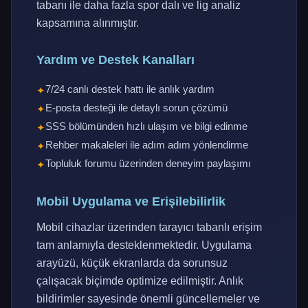
tabanı ile daha fazla spor dalı ve lig analiz
kapsamına alınmıştır.
Yardım ve Destek Kanalları
7/24 canlı destek hattı ile anlık yardım
E-posta desteği ile detaylı sorun çözümü
SSS bölümünden hızlı ulaşım ve bilgi edinme
Rehber makaleleri ile adım adım yönlendirme
Topluluk forumu üzerinden deneyim paylaşımı
Mobil Uygulama ve Erişilebilirlik
Mobil cihazlar üzerinden tarayıcı tabanlı erişim
tam anlamıyla desteklenmektedir. Uygulama
arayüzü, küçük ekranlarda da sorunsuz
çalışacak biçimde optimize edilmiştir. Anlık
bildirimler sayesinde önemli güncellemeler ve