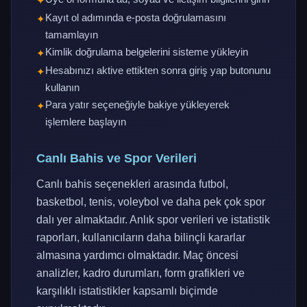
Kayıt ol adımında e-posta doğrulamasını
tamamlayın
Kimlik doğrulama belgelerini sisteme yükleyin
Hesabınızı aktive ettikten sonra giriş yap butonunu
kullanın
Para yatır seçeneğiyle bakiye yükleyerek
işlemlere başlayın
Canlı Bahis ve Spor Verileri
Canlı bahis seçenekleri arasında futbol,
basketbol, tenis, voleybol ve daha pek çok spor
dalı yer almaktadır. Anlık spor verileri ve istatistik
raporları, kullanıcıların daha bilinçli kararlar
almasına yardımcı olmaktadır. Maç öncesi
analizler, kadro durumları, form grafikleri ve
karşılıklı istatistikler kapsamlı biçimde