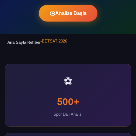
Analize Başla
›
›
BETSAT 2026
Ana Sayfa
Rehber
⚽
500+
Spor Dalı Analizi