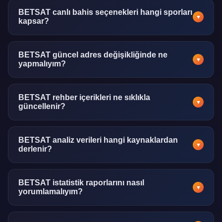
görüntülenebilir. İşlem geçmişi de aynı ekrandan takip
BETSAT canlı bahis seçenekleri hangi sporları
▼
kapsar?
edilebilmektedir.
Futbol, basketbol, tenis, voleybol, hokey ve e-spor dahil
olmak üzere pek çok spor dalında canlı bahis imkânı
BETSAT güncel adres değişikliğinde ne
▼
yapmalıyım?
sunulmaktadır.
Güncel adres değişikliklerinde bu rehber sayfasını kontrol
etmeniz yeterlidir. Ayrıca bildirim aboneliği ile otomatik bilgi
BETSAT rehber içerikleri ne sıklıkla
▼
güncellenir?
alabilirsiniz.
Bu bilgi platformu içerikleri haftalık olarak gözden
geçirilmekte, önemli değişikliklerde anında güncelleme
BETSAT analiz verileri hangi kaynaklardan
▼
derlenir?
yapılmaktadır.
Spor verileri uluslararası veri sağlayıcılarından, resmi lig
istatistik portallarından ve bağımsız analiz kuruluşlarından
BETSAT istatistik raporlarını nasıl
▼
yorumlamalıyım?
derlenmektedir.
Tablolar ve grafikler sezgisel biçimde tasarlanmıştır. Her