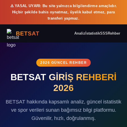
⚠️ YASAL UYARI: Bu site yalnızca bilgilendirme amaçlıdır.
Hiçbir şekilde bahis oynatmaz, üyelik kabul etmez, para
transferi yapmaz.
BETSAT
Analiz
İstatistik
SSS
Rehber
2026 GÜNCEL REHBER
BETSAT GİRİŞ REHBERİ
2026
BETSAT hakkında kapsamlı analiz, güncel istatistik
ve spor verileri sunan bağımsız bilgi platformu.
Güvenilir, hızlı, doğrulanmış.