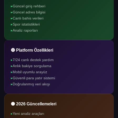
Güncel giriş rehberi
Güncel adres bilgisi
Canlı bahis verileri
Spor istatistikleri
Analiz raporları
🔵 Platform Özellikleri
7/24 canlı destek yardım
Anlık bakiye sorgulama
Mobil uyumlu arayüz
Güvenli para yatır sistemi
Doğrulanmış veri akışı
🟠 2026 Güncellemeleri
Yeni analiz araçları