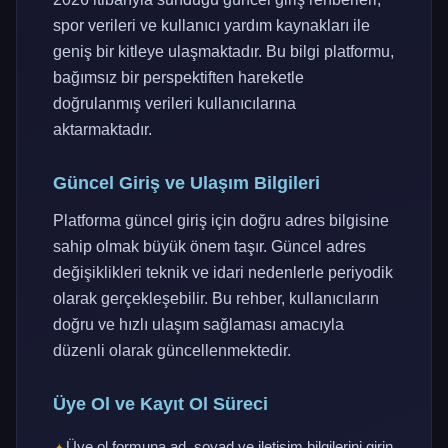
spor verileri ve kullanıcı yardım kaynakları ile
geniş bir kitleye ulaşmaktadır. Bu bilgi platformu,
bağımsız bir perspektiften hareketle
doğrulanmış verileri kullanıcılarına
aktarmaktadır.
Güncel Giriş ve Ulaşım Bilgileri
Platforma güncel giriş için doğru adres bilgisine
sahip olmak büyük önem taşır. Güncel adres
değişiklikleri teknik ve idari nedenlerle periyodik
olarak gerçekleşebilir. Bu rehber, kullanıcıların
doğru ve hızlı ulaşım sağlaması amacıyla
düzenli olarak güncellenmektedir.
Üye Ol ve Kayıt Ol Süreci
Üye ol formuna ad, soyad ve iletişim bilgilerini girin