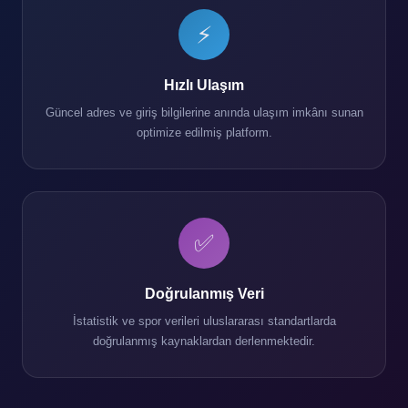
⚡
Hızlı Ulaşım
Güncel adres ve giriş bilgilerine anında ulaşım imkânı sunan
optimize edilmiş platform.
✅
Doğrulanmış Veri
İstatistik ve spor verileri uluslararası standartlarda
doğrulanmış kaynaklardan derlenmektedir.