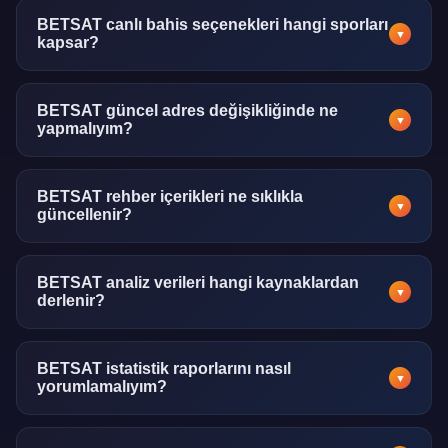
görüntülenebilir. İşlem geçmişi de aynı ekrandan takip
BETSAT canlı bahis seçenekleri hangi sporları
▼
kapsar?
edilebilmektedir.
Futbol, basketbol, tenis, voleybol, hokey ve e-spor dahil
olmak üzere pek çok spor dalında canlı bahis imkânı
BETSAT güncel adres değişikliğinde ne
▼
yapmalıyım?
sunulmaktadır.
Güncel adres değişikliklerinde bu rehber sayfasını kontrol
etmeniz yeterlidir. Ayrıca bildirim aboneliği ile otomatik bilgi
BETSAT rehber içerikleri ne sıklıkla
▼
güncellenir?
alabilirsiniz.
Bu bilgi platformu içerikleri haftalık olarak gözden
geçirilmekte, önemli değişikliklerde anında güncelleme
BETSAT analiz verileri hangi kaynaklardan
▼
derlenir?
yapılmaktadır.
Spor verileri uluslararası veri sağlayıcılarından, resmi lig
istatistik portallarından ve bağımsız analiz kuruluşlarından
BETSAT istatistik raporlarını nasıl
▼
yorumlamalıyım?
derlenmektedir.
Tablolar ve grafikler sezgisel biçimde tasarlanmıştır. Her