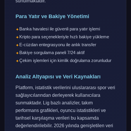
sunulmaktadır.
Para Yatır ve Bakiye Yönetimi
Banka havalesi ile güvenli para yatır işlemi
Kripto para seçenekleriyle hızlı bakiye yükleme
E-cüzdan entegrasyonu ile anlık transfer
Bakiye sorgulama paneli 7/24 aktif
Çekim işlemleri için kimlik doğrulama zorunludur
Analiz Altyapısı ve Veri Kaynakları
Platform, istatistik verilerini uluslararası spor veri
sağlayıcılarından derleyerek kullanıcılara
sunmaktadır. Lig bazlı analizler, takım
performans grafikleri, oyuncu istatistikleri ve
tarihsel karşılaşma verileri bu kapsamda
değerlendirilebilir. 2026 yılında genişletilen veri