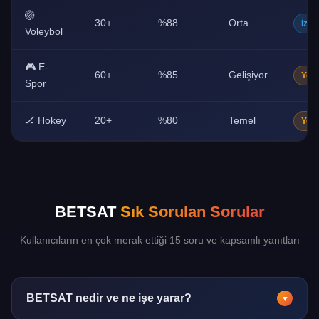
🏐
30+
%88
Orta
İzle
Voleybol
🎮 E-
60+
%85
Gelişiyor
Yeni
Spor
🏒 Hokey
20+
%80
Temel
Yeni
BETSAT
Sık Sorulan Sorular
Kullanıcıların en çok merak ettiği 15 soru ve kapsamlı yanıtları
BETSAT nedir ve ne işe yarar?
▼