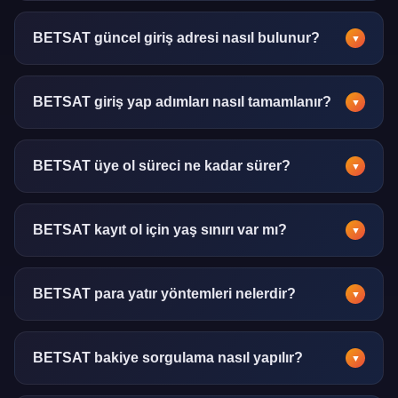
Kapsamlı spor analizi, istatistik ve güncel rehber içerikleri
sunan bir bilgi platformudur. Kullanıcılara doğrulanmış
BETSAT güncel giriş adresi nasıl bulunur?
▼
veriler eşliğinde yönlendirme sağlar.
Güncel adres bilgisi için bu rehber sayfası düzenli olarak
güncellenmektedir. Sayfayı yer imlerinize ekleyerek hızlı
BETSAT giriş yap adımları nasıl tamamlanır?
▼
ulaşım sağlayabilirsiniz.
Kullanıcı adı ve şifrenizi girerek giriş yap butonuna tıklayın.
İki faktörlü doğrulama aktifse SMS kodunu da girmeniz
BETSAT üye ol süreci ne kadar sürer?
▼
gerekecektir.
Üye ol işlemi ortalama 3-5 dakika içinde
tamamlanmaktadır. E-posta doğrulaması anlık olarak
BETSAT kayıt ol için yaş sınırı var mı?
▼
gerçekleştirilir.
Kayıt ol işlemi için 18 yaş ve üzeri olmak zorunludur. Yaş
doğrulaması kimlik belgesi ile gerçekleştirilmektedir.
BETSAT para yatır yöntemleri nelerdir?
▼
Banka havalesi, kredi kartı, e-cüzdan ve kripto para gibi
çeşitli para yatır yöntemleri desteklenmektedir. Her
BETSAT bakiye sorgulama nasıl yapılır?
▼
yöntemin minimum limiti farklılık gösterebilir.
Hesap panelindeki bakiye bölümünden anlık durum