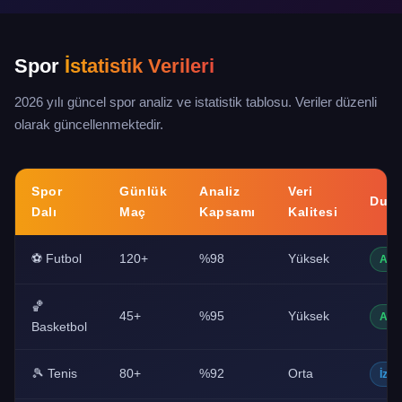
Spor
İstatistik Verileri
2026 yılı güncel spor analiz ve istatistik tablosu. Veriler düzenli
olarak güncellenmektedir.
Spor
Günlük
Analiz
Veri
Dur
Dalı
Maç
Kapsamı
Kalitesi
⚽ Futbol
120+
%98
Yüksek
Akti
🏀
45+
%95
Yüksek
Akti
Basketbol
🎾 Tenis
80+
%92
Orta
İzle