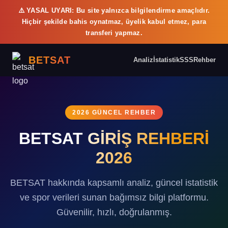
⚠️ YASAL UYARI: Bu site yalnızca bilgilendirme amaçlıdır.
Hiçbir şekilde bahis oynatmaz, üyelik kabul etmez, para
transferi yapmaz.
BETSAT
Analiz
İstatistik
SSS
Rehber
2026 GÜNCEL REHBER
BETSAT GİRİŞ REHBERİ
2026
BETSAT hakkında kapsamlı analiz, güncel istatistik
ve spor verileri sunan bağımsız bilgi platformu.
Güvenilir, hızlı, doğrulanmış.