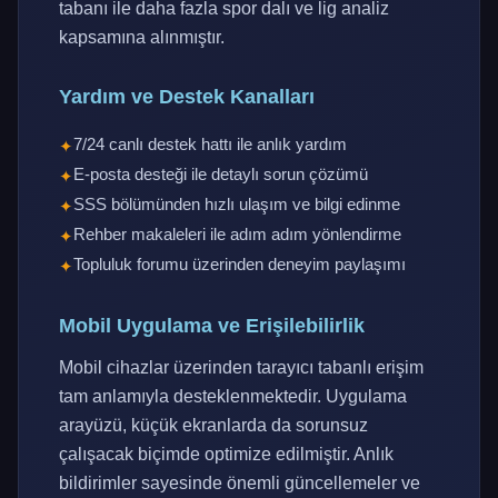
tabanı ile daha fazla spor dalı ve lig analiz
kapsamına alınmıştır.
Yardım ve Destek Kanalları
7/24 canlı destek hattı ile anlık yardım
E-posta desteği ile detaylı sorun çözümü
SSS bölümünden hızlı ulaşım ve bilgi edinme
Rehber makaleleri ile adım adım yönlendirme
Topluluk forumu üzerinden deneyim paylaşımı
Mobil Uygulama ve Erişilebilirlik
Mobil cihazlar üzerinden tarayıcı tabanlı erişim
tam anlamıyla desteklenmektedir. Uygulama
arayüzü, küçük ekranlarda da sorunsuz
çalışacak biçimde optimize edilmiştir. Anlık
bildirimler sayesinde önemli güncellemeler ve