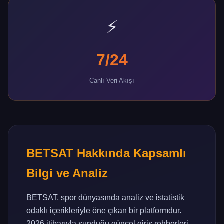
⚡
7/24
Canlı Veri Akışı
BETSAT Hakkında Kapsamlı
Bilgi ve Analiz
BETSAT, spor dünyasında analiz ve istatistik
odaklı içerikleriyle öne çıkan bir platformdur.
2026 itibarıyla sunduğu güncel giriş rehberleri,