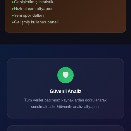
Genişletilmiş istatistik
Hızlı ulaşım altyapısı
Yeni spor dalları
Gelişmiş kullanıcı paneli
🛡️
Güvenli Analiz
Tüm veriler bağımsız kaynaklardan doğrulanarak
sunulmaktadır. Güvenilir analiz altyapısı.