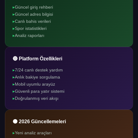
Güncel giriş rehberi
Güncel adres bilgisi
Canlı bahis verileri
Spor istatistikleri
Analiz raporları
🔵 Platform Özellikleri
7/24 canlı destek yardım
Anlık bakiye sorgulama
Mobil uyumlu arayüz
Güvenli para yatır sistemi
Doğrulanmış veri akışı
🟠 2026 Güncellemeleri
Yeni analiz araçları