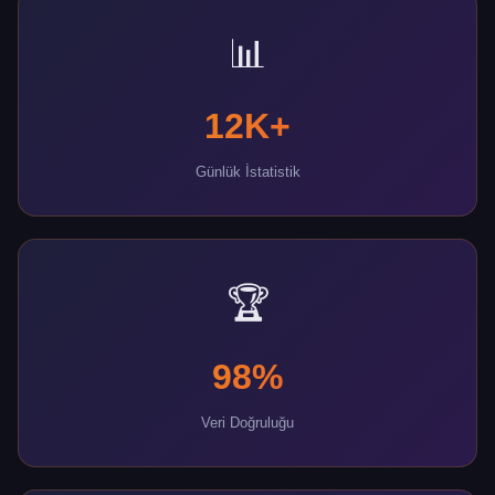
📊
12K+
Günlük İstatistik
🏆
98%
Veri Doğruluğu