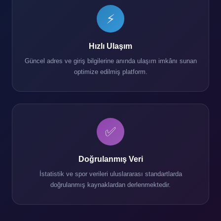
⚡
Hızlı Ulaşım
Güncel adres ve giriş bilgilerine anında ulaşım imkânı sunan
optimize edilmiş platform.
✅
Doğrulanmış Veri
İstatistik ve spor verileri uluslararası standartlarda
doğrulanmış kaynaklardan derlenmektedir.