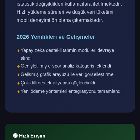
istatistik değişiklikleri kullanıcılara iletilmektedir.
Hızlı yükleme süreleri ve düşük veri tüketimi
mobil deneyimi ön plana çıkarmaktadır.
2026 Yenilikleri ve Gelişmeler
Yapay zeka destekli tahmin modülleri devreye
alındı
Genişletilmiş e-spor analiz kategorisi eklendi
Gelişmiş grafik arayüzü ile veri görselleştirme
Çok dilli destek altyapısı güçlendirildi
Yeni ödeme yöntemleri entegrasyonu tamamlandı
🟢 Hızlı Erişim