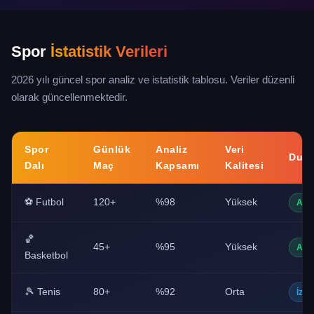
Spor
İstatistik Verileri
2026 yılı güncel spor analiz ve istatistik tablosu. Veriler düzenli
olarak güncellenmektedir.
Spor
Günlük
Analiz
Veri
Dur
Dalı
Maç
Kapsamı
Kalitesi
⚽ Futbol
120+
%98
Yüksek
Akti
🏀
45+
%95
Yüksek
Akti
Basketbol
🎾 Tenis
80+
%92
Orta
İzle