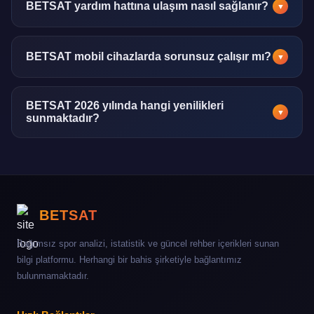
raporun altında açıklama notları ve okuma kılavuzu
BETSAT yardım hattına ulaşım nasıl sağlanır?
▼
bulunmaktadır.
7/24 aktif canlı destek hattı, e-posta kanalı ve SSS bölümü
üzerinden yardım alınabilir. Ortalama yanıt süresi 5
BETSAT mobil cihazlarda sorunsuz çalışır mı?
▼
dakikanın altındadır.
Tüm modern mobil tarayıcılar ve işletim sistemleriyle tam
uyumludur. Uygulama ayrıca iOS ve Android
BETSAT 2026 yılında hangi yenilikleri
▼
sunmaktadır?
platformlarında da mevcuttur.
2026 itibarıyla yapay zeka destekli analiz modülleri,
genişletilmiş e-spor verileri, çok dilli destek ve yeni ödeme
entegrasyonları hayata geçirilmiştir.
BETSAT
Bağımsız spor analizi, istatistik ve güncel rehber içerikleri sunan
bilgi platformu. Herhangi bir bahis şirketiyle bağlantımız
bulunmamaktadır.