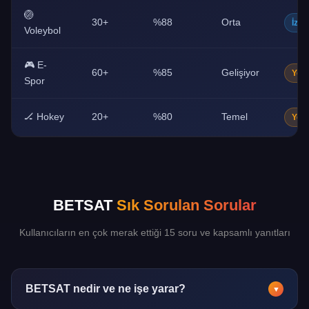
🏐
30+
%88
Orta
İzle
Voleybol
🎮 E-
60+
%85
Gelişiyor
Yeni
Spor
🏒 Hokey
20+
%80
Temel
Yeni
BETSAT
Sık Sorulan Sorular
Kullanıcıların en çok merak ettiği 15 soru ve kapsamlı yanıtları
BETSAT nedir ve ne işe yarar?
▼