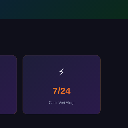
⚡
7/24
Canlı Veri Akışı