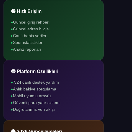
🟢 Hızlı Erişim
Güncel giriş rehberi
Güncel adres bilgisi
Canlı bahis verileri
Spor istatistikleri
Analiz raporları
🔵 Platform Özellikleri
7/24 canlı destek yardım
Anlık bakiye sorgulama
Mobil uyumlu arayüz
Güvenli para yatır sistemi
Doğrulanmış veri akışı
🟠 2026 Güncellemeleri