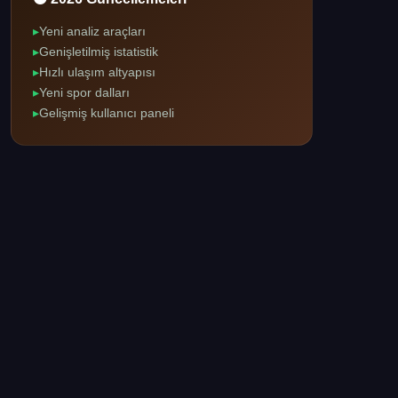
Yeni analiz araçları
Genişletilmiş istatistik
Hızlı ulaşım altyapısı
Yeni spor dalları
Gelişmiş kullanıcı paneli