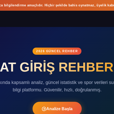
a bilgilendirme amaçlıdır. Hiçbir şekilde bahis oynatmaz, üyelik kab
2026 GÜNCEL REHBER
AT GİRİŞ REHBERİ
da kapsamlı analiz, güncel istatistik ve spor verileri 
bilgi platformu. Güvenilir, hızlı, doğrulanmış.
Analize Başla