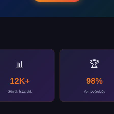
📊
🏆
12K+
98%
Günlük İstatistik
Veri Doğruluğu