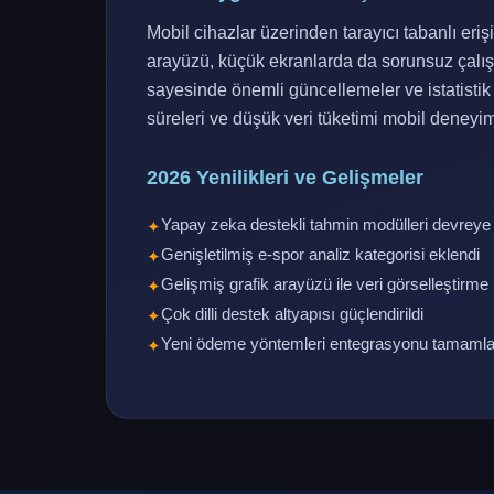
Mobil cihazlar üzerinden tarayıcı tabanlı e
arayüzü, küçük ekranlarda da sorunsuz çalışac
sayesinde önemli güncellemeler ve istatistik d
süreleri ve düşük veri tüketimi mobil deneyim
2026 Yenilikleri ve Gelişmeler
Yapay zeka destekli tahmin modülleri devreye 
Genişletilmiş e-spor analiz kategorisi eklendi
Gelişmiş grafik arayüzü ile veri görselleştirme
Çok dilli destek altyapısı güçlendirildi
Yeni ödeme yöntemleri entegrasyonu tamamla