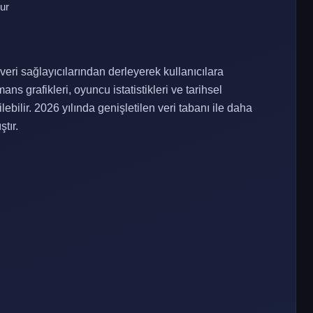
ur
r veri sağlayıcılarından derleyerek kullanıcılara
ans grafikleri, oyuncu istatistikleri ve tarihsel
bilir. 2026 yılında genişletilen veri tabanı ile daha
tır.