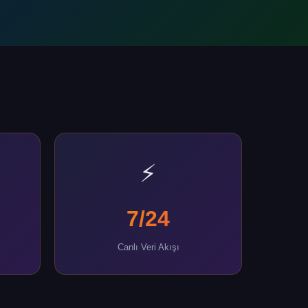
⚡
7/24
Canlı Veri Akışı