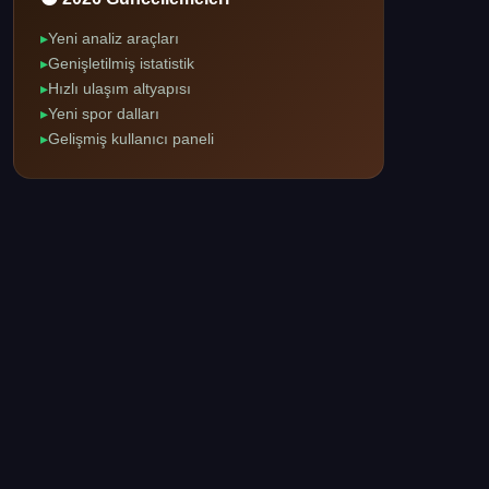
Yeni analiz araçları
Genişletilmiş istatistik
Hızlı ulaşım altyapısı
Yeni spor dalları
Gelişmiş kullanıcı paneli