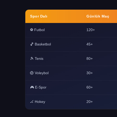
Spor Dalı
Günlük Maç
⚽ Futbol
120+
🏀 Basketbol
45+
🎾 Tenis
80+
🏐 Voleybol
30+
🎮 E-Spor
60+
🏒 Hokey
20+