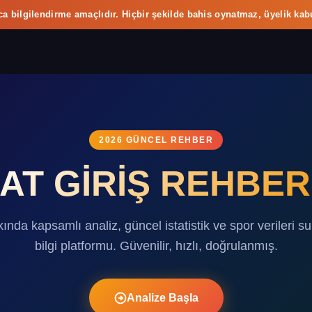
a bilgilendirme amaçlıdır. Hiçbir şekilde bahis oynatmaz, üyelik kab
2026 GÜNCEL REHBER
AT GİRİŞ REHBERİ
da kapsamlı analiz, güncel istatistik ve spor verileri 
bilgi platformu. Güvenilir, hızlı, doğrulanmış.
Analize Başla