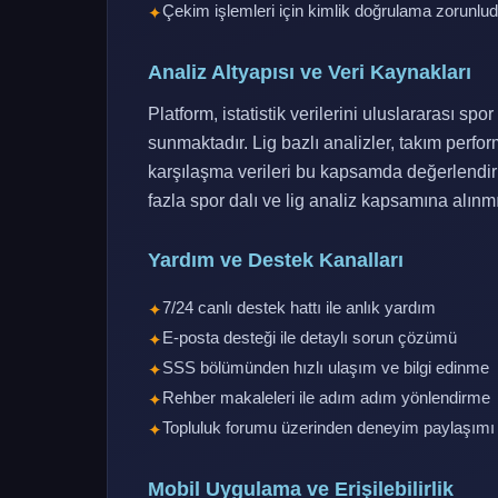
Çekim işlemleri için kimlik doğrulama zorunlud
Analiz Altyapısı ve Veri Kaynakları
Platform, istatistik verilerini uluslararası spo
sunmaktadır. Lig bazlı analizler, takım perform
karşılaşma verileri bu kapsamda değerlendirile
fazla spor dalı ve lig analiz kapsamına alınmış
Yardım ve Destek Kanalları
7/24 canlı destek hattı ile anlık yardım
E-posta desteği ile detaylı sorun çözümü
SSS bölümünden hızlı ulaşım ve bilgi edinme
Rehber makaleleri ile adım adım yönlendirme
Topluluk forumu üzerinden deneyim paylaşımı
Mobil Uygulama ve Erişilebilirlik