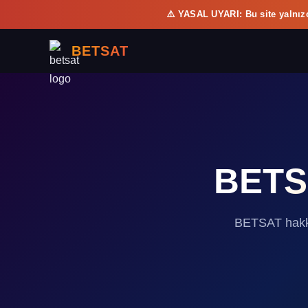
⚠️ YASAL UYARI: Bu site yalnızc
BETSAT
BETS
BETSAT hakkın