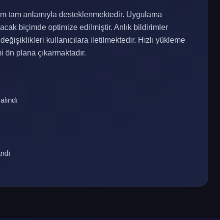
rişim tam anlamıyla desteklenmektedir. Uygulama
ak biçimde optimize edilmiştir. Anlık bildirimler
eğişiklikleri kullanıcılara iletilmektedir. Hızlı yükleme
i ön plana çıkarmaktadır.
alındı
ndı