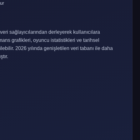
ur
r veri sağlayıcılarından derleyerek kullanıcılara
ans grafikleri, oyuncu istatistikleri ve tarihsel
bilir. 2026 yılında genişletilen veri tabanı ile daha
tır.