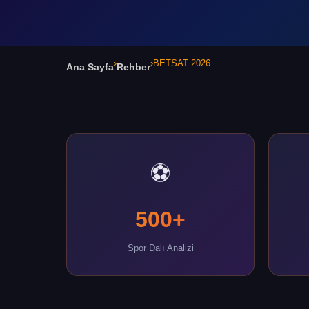
›
›
BETSAT 2026
Ana Sayfa
Rehber
⚽
500+
Spor Dalı Analizi