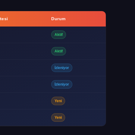
tesi
Durum
Aktif
Aktif
İzleniyor
İzleniyor
Yeni
Yeni