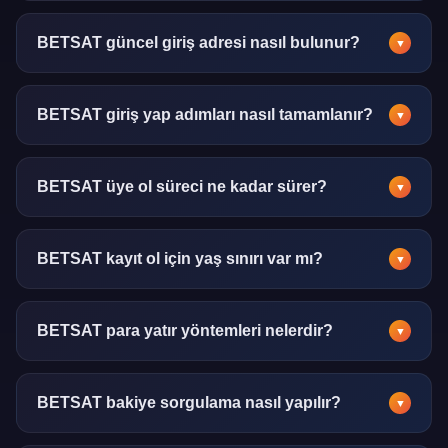
Kapsamlı spor analizi, istatistik ve güncel rehber içerikleri
sunan bir bilgi platformudur. Kullanıcılara doğrulanmış
BETSAT güncel giriş adresi nasıl bulunur?
▼
veriler eşliğinde yönlendirme sağlar.
Güncel adres bilgisi için bu rehber sayfası düzenli olarak
güncellenmektedir. Sayfayı yer imlerinize ekleyerek hızlı
BETSAT giriş yap adımları nasıl tamamlanır?
▼
ulaşım sağlayabilirsiniz.
Kullanıcı adı ve şifrenizi girerek giriş yap butonuna tıklayın.
İki faktörlü doğrulama aktifse SMS kodunu da girmeniz
BETSAT üye ol süreci ne kadar sürer?
▼
gerekecektir.
Üye ol işlemi ortalama 3-5 dakika içinde
tamamlanmaktadır. E-posta doğrulaması anlık olarak
BETSAT kayıt ol için yaş sınırı var mı?
▼
gerçekleştirilir.
Kayıt ol işlemi için 18 yaş ve üzeri olmak zorunludur. Yaş
doğrulaması kimlik belgesi ile gerçekleştirilmektedir.
BETSAT para yatır yöntemleri nelerdir?
▼
Banka havalesi, kredi kartı, e-cüzdan ve kripto para gibi
çeşitli para yatır yöntemleri desteklenmektedir. Her
BETSAT bakiye sorgulama nasıl yapılır?
▼
yöntemin minimum limiti farklılık gösterebilir.
Hesap panelindeki bakiye bölümünden anlık durum