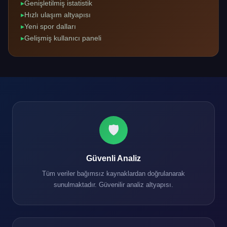
Genişletilmiş istatistik
Hızlı ulaşım altyapısı
Yeni spor dalları
Gelişmiş kullanıcı paneli
🛡️
Güvenli Analiz
Tüm veriler bağımsız kaynaklardan doğrulanarak
sunulmaktadır. Güvenilir analiz altyapısı.