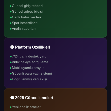
Güncel giriş rehberi
Güncel adres bilgisi
Canlı bahis verileri
Spor istatistikleri
Analiz raporları
🔵 Platform Özellikleri
7/24 canlı destek yardım
Anlık bakiye sorgulama
Mobil uyumlu arayüz
Güvenli para yatır sistemi
Doğrulanmış veri akışı
🟠 2026 Güncellemeleri
Yeni analiz araçları