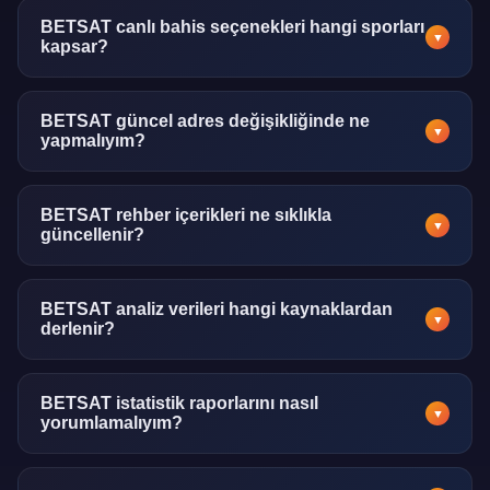
görüntülenebilir. İşlem geçmişi de aynı ekrandan takip
BETSAT canlı bahis seçenekleri hangi sporları
▼
kapsar?
edilebilmektedir.
Futbol, basketbol, tenis, voleybol, hokey ve e-spor dahil
olmak üzere pek çok spor dalında canlı bahis imkânı
BETSAT güncel adres değişikliğinde ne
▼
yapmalıyım?
sunulmaktadır.
Güncel adres değişikliklerinde bu rehber sayfasını kontrol
etmeniz yeterlidir. Ayrıca bildirim aboneliği ile otomatik bilgi
BETSAT rehber içerikleri ne sıklıkla
▼
güncellenir?
alabilirsiniz.
Bu bilgi platformu içerikleri haftalık olarak gözden
geçirilmekte, önemli değişikliklerde anında güncelleme
BETSAT analiz verileri hangi kaynaklardan
▼
derlenir?
yapılmaktadır.
Spor verileri uluslararası veri sağlayıcılarından, resmi lig
istatistik portallarından ve bağımsız analiz kuruluşlarından
BETSAT istatistik raporlarını nasıl
▼
yorumlamalıyım?
derlenmektedir.
Tablolar ve grafikler sezgisel biçimde tasarlanmıştır. Her