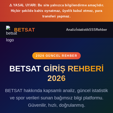
⚠️ YASAL UYARI: Bu site yalnızca bilgilendirme amaçlıdır.
Hiçbir şekilde bahis oynatmaz, üyelik kabul etmez, para
transferi yapmaz.
BETSAT
Analiz
İstatistik
SSS
Rehber
2026 GÜNCEL REHBER
BETSAT GİRİŞ REHBERİ
2026
BETSAT hakkında kapsamlı analiz, güncel istatistik
ve spor verileri sunan bağımsız bilgi platformu.
Güvenilir, hızlı, doğrulanmış.