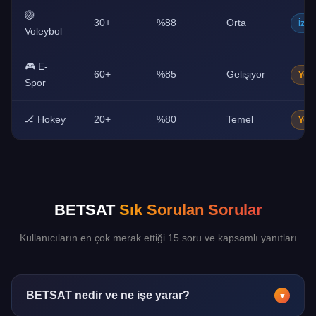
🏐
30+
%88
Orta
İzle
Voleybol
🎮 E-
60+
%85
Gelişiyor
Yeni
Spor
🏒 Hokey
20+
%80
Temel
Yeni
BETSAT
Sık Sorulan Sorular
Kullanıcıların en çok merak ettiği 15 soru ve kapsamlı yanıtları
BETSAT nedir ve ne işe yarar?
▼