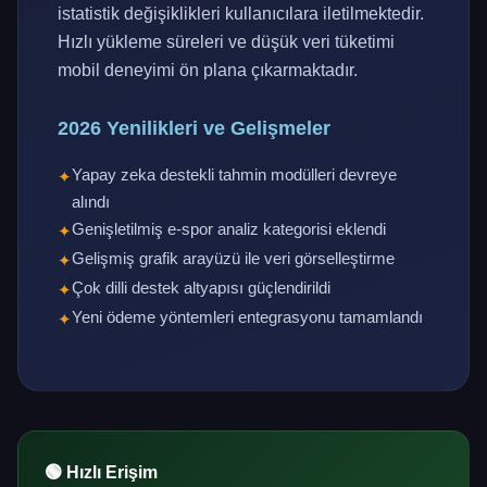
istatistik değişiklikleri kullanıcılara iletilmektedir.
Hızlı yükleme süreleri ve düşük veri tüketimi
mobil deneyimi ön plana çıkarmaktadır.
2026 Yenilikleri ve Gelişmeler
Yapay zeka destekli tahmin modülleri devreye
alındı
Genişletilmiş e-spor analiz kategorisi eklendi
Gelişmiş grafik arayüzü ile veri görselleştirme
Çok dilli destek altyapısı güçlendirildi
Yeni ödeme yöntemleri entegrasyonu tamamlandı
🟢 Hızlı Erişim