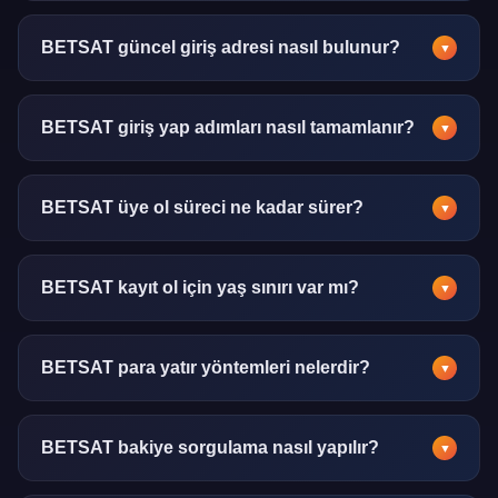
Kapsamlı spor analizi, istatistik ve güncel rehber içerikleri
sunan bir bilgi platformudur. Kullanıcılara doğrulanmış
BETSAT güncel giriş adresi nasıl bulunur?
▼
veriler eşliğinde yönlendirme sağlar.
Güncel adres bilgisi için bu rehber sayfası düzenli olarak
güncellenmektedir. Sayfayı yer imlerinize ekleyerek hızlı
BETSAT giriş yap adımları nasıl tamamlanır?
▼
ulaşım sağlayabilirsiniz.
Kullanıcı adı ve şifrenizi girerek giriş yap butonuna tıklayın.
İki faktörlü doğrulama aktifse SMS kodunu da girmeniz
BETSAT üye ol süreci ne kadar sürer?
▼
gerekecektir.
Üye ol işlemi ortalama 3-5 dakika içinde
tamamlanmaktadır. E-posta doğrulaması anlık olarak
BETSAT kayıt ol için yaş sınırı var mı?
▼
gerçekleştirilir.
Kayıt ol işlemi için 18 yaş ve üzeri olmak zorunludur. Yaş
doğrulaması kimlik belgesi ile gerçekleştirilmektedir.
BETSAT para yatır yöntemleri nelerdir?
▼
Banka havalesi, kredi kartı, e-cüzdan ve kripto para gibi
çeşitli para yatır yöntemleri desteklenmektedir. Her
BETSAT bakiye sorgulama nasıl yapılır?
▼
yöntemin minimum limiti farklılık gösterebilir.
Hesap panelindeki bakiye bölümünden anlık durum