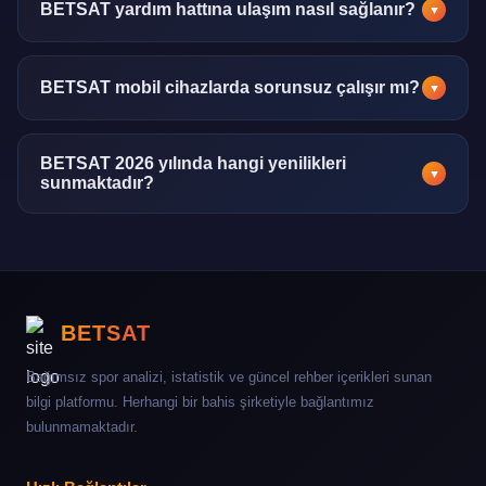
raporun altında açıklama notları ve okuma kılavuzu
BETSAT yardım hattına ulaşım nasıl sağlanır?
▼
bulunmaktadır.
7/24 aktif canlı destek hattı, e-posta kanalı ve SSS bölümü
üzerinden yardım alınabilir. Ortalama yanıt süresi 5
BETSAT mobil cihazlarda sorunsuz çalışır mı?
▼
dakikanın altındadır.
Tüm modern mobil tarayıcılar ve işletim sistemleriyle tam
uyumludur. Uygulama ayrıca iOS ve Android
BETSAT 2026 yılında hangi yenilikleri
▼
sunmaktadır?
platformlarında da mevcuttur.
2026 itibarıyla yapay zeka destekli analiz modülleri,
genişletilmiş e-spor verileri, çok dilli destek ve yeni ödeme
entegrasyonları hayata geçirilmiştir.
BETSAT
Bağımsız spor analizi, istatistik ve güncel rehber içerikleri sunan
bilgi platformu. Herhangi bir bahis şirketiyle bağlantımız
bulunmamaktadır.