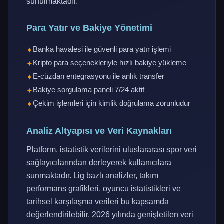
sunulmaktadır.
Para Yatır ve Bakiye Yönetimi
Banka havalesi ile güvenli para yatır işlemi
Kripto para seçenekleriyle hızlı bakiye yükleme
E-cüzdan entegrasyonu ile anlık transfer
Bakiye sorgulama paneli 7/24 aktif
Çekim işlemleri için kimlik doğrulama zorunludur
Analiz Altyapısı ve Veri Kaynakları
Platform, istatistik verilerini uluslararası spor veri
sağlayıcılarından derleyerek kullanıcılara
sunmaktadır. Lig bazlı analizler, takım
performans grafikleri, oyuncu istatistikleri ve
tarihsel karşılaşma verileri bu kapsamda
değerlendirilebilir. 2026 yılında genişletilen veri