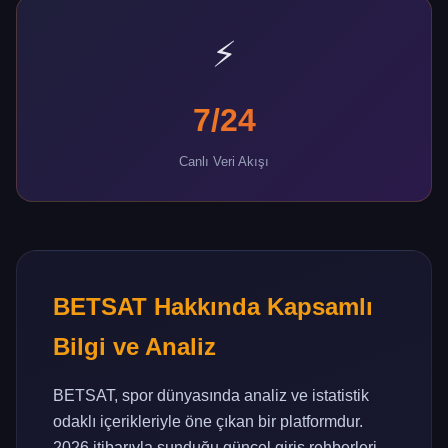
⚡
7/24
Canlı Veri Akışı
BETSAT Hakkında Kapsamlı
Bilgi ve Analiz
BETSAT, spor dünyasında analiz ve istatistik
odaklı içerikleriyle öne çıkan bir platformdur.
2026 itibarıyla sunduğu güncel giriş rehberleri,