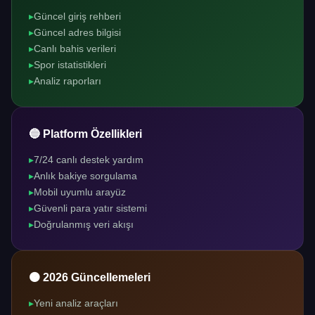
Güncel giriş rehberi
Güncel adres bilgisi
Canlı bahis verileri
Spor istatistikleri
Analiz raporları
🔵 Platform Özellikleri
7/24 canlı destek yardım
Anlık bakiye sorgulama
Mobil uyumlu arayüz
Güvenli para yatır sistemi
Doğrulanmış veri akışı
🟠 2026 Güncellemeleri
Yeni analiz araçları