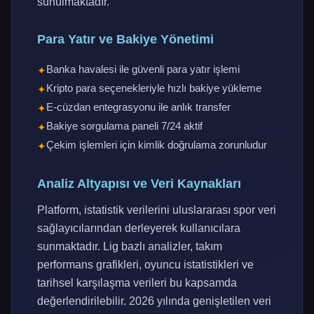
sunulmaktadır.
Para Yatır ve Bakiye Yönetimi
Banka havalesi ile güvenli para yatır işlemi
Kripto para seçenekleriyle hızlı bakiye yükleme
E-cüzdan entegrasyonu ile anlık transfer
Bakiye sorgulama paneli 7/24 aktif
Çekim işlemleri için kimlik doğrulama zorunludur
Analiz Altyapısı ve Veri Kaynakları
Platform, istatistik verilerini uluslararası spor veri
sağlayıcılarından derleyerek kullanıcılara
sunmaktadır. Lig bazlı analizler, takım
performans grafikleri, oyuncu istatistikleri ve
tarihsel karşılaşma verileri bu kapsamda
değerlendirilebilir. 2026 yılında genişletilen veri