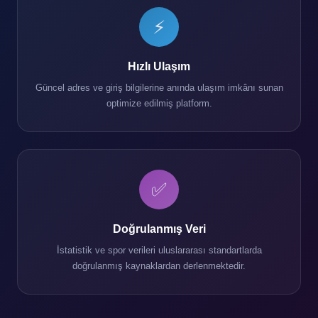
⚡
Hızlı Ulaşım
Güncel adres ve giriş bilgilerine anında ulaşım imkânı sunan
optimize edilmiş platform.
✅
Doğrulanmış Veri
İstatistik ve spor verileri uluslararası standartlarda
doğrulanmış kaynaklardan derlenmektedir.