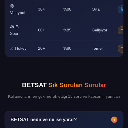
🏐
30+
%88
Orta
İzle
Voleybol
🎮 E-
60+
%85
Gelişiyor
Yeni
Spor
🏒 Hokey
20+
%80
Temel
Yeni
BETSAT
Sık Sorulan Sorular
Kullanıcıların en çok merak ettiği 15 soru ve kapsamlı yanıtları
BETSAT nedir ve ne işe yarar?
▼