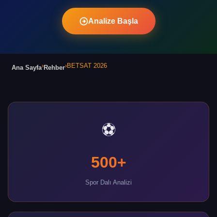
Analize Başla
›
›
BETSAT 2026
Ana Sayfa
Rehber
⚽
500+
Spor Dalı Analizi