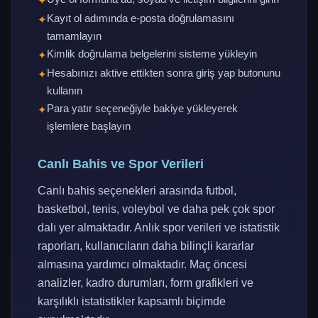
Kayıt ol adımında e-posta doğrulamasını
tamamlayın
Kimlik doğrulama belgelerini sisteme yükleyin
Hesabınızı aktive ettikten sonra giriş yap butonunu
kullanın
Para yatır seçeneğiyle bakiye yükleyerek
işlemlere başlayın
Canlı Bahis ve Spor Verileri
Canlı bahis seçenekleri arasında futbol,
basketbol, tenis, voleybol ve daha pek çok spor
dalı yer almaktadır. Anlık spor verileri ve istatistik
raporları, kullanıcıların daha bilinçli kararlar
almasına yardımcı olmaktadır. Maç öncesi
analizler, kadro durumları, form grafikleri ve
karşılıklı istatistikler kapsamlı biçimde