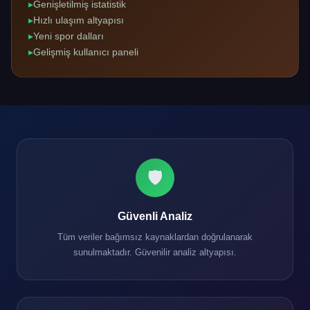
Genişletilmiş istatistik
Hızlı ulaşım altyapısı
Yeni spor dalları
Gelişmiş kullanıcı paneli
🛡️
Güvenli Analiz
Tüm veriler bağımsız kaynaklardan doğrulanarak
sunulmaktadır. Güvenilir analiz altyapısı.