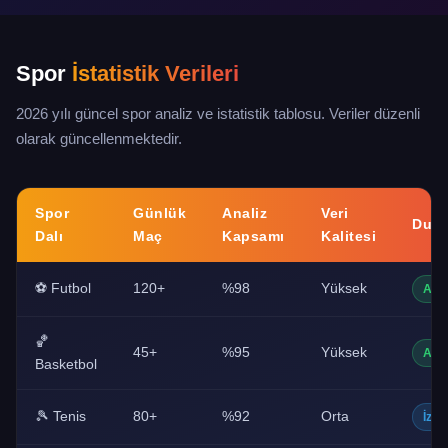
Spor
İstatistik Verileri
2026 yılı güncel spor analiz ve istatistik tablosu. Veriler düzenli
olarak güncellenmektedir.
Spor
Günlük
Analiz
Veri
Dur
Dalı
Maç
Kapsamı
Kalitesi
⚽ Futbol
120+
%98
Yüksek
Akti
🏀
45+
%95
Yüksek
Akti
Basketbol
🎾 Tenis
80+
%92
Orta
İzle