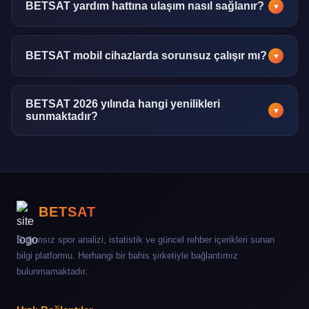
raporun altında açıklama notları ve okuma kılavuzu
BETSAT yardım hattına ulaşım nasıl sağlanır?
▼
bulunmaktadır.
7/24 aktif canlı destek hattı, e-posta kanalı ve SSS bölümü
üzerinden yardım alınabilir. Ortalama yanıt süresi 5
BETSAT mobil cihazlarda sorunsuz çalışır mı?
▼
dakikanın altındadır.
Tüm modern mobil tarayıcılar ve işletim sistemleriyle tam
uyumludur. Uygulama ayrıca iOS ve Android
BETSAT 2026 yılında hangi yenilikleri
▼
sunmaktadır?
platformlarında da mevcuttur.
2026 itibarıyla yapay zeka destekli analiz modülleri,
genişletilmiş e-spor verileri, çok dilli destek ve yeni ödeme
entegrasyonları hayata geçirilmiştir.
BETSAT
Bağımsız spor analizi, istatistik ve güncel rehber içerikleri sunan
bilgi platformu. Herhangi bir bahis şirketiyle bağlantımız
bulunmamaktadır.