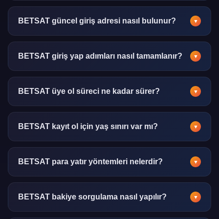
Kapsamlı spor analizi, istatistik ve güncel rehber içerikleri
sunan bir bilgi platformudur. Kullanıcılara doğrulanmış
BETSAT güncel giriş adresi nasıl bulunur?
▼
veriler eşliğinde yönlendirme sağlar.
Güncel adres bilgisi için bu rehber sayfası düzenli olarak
güncellenmektedir. Sayfayı yer imlerinize ekleyerek hızlı
BETSAT giriş yap adımları nasıl tamamlanır?
▼
ulaşım sağlayabilirsiniz.
Kullanıcı adı ve şifrenizi girerek giriş yap butonuna tıklayın.
İki faktörlü doğrulama aktifse SMS kodunu da girmeniz
BETSAT üye ol süreci ne kadar sürer?
▼
gerekecektir.
Üye ol işlemi ortalama 3-5 dakika içinde
tamamlanmaktadır. E-posta doğrulaması anlık olarak
BETSAT kayıt ol için yaş sınırı var mı?
▼
gerçekleştirilir.
Kayıt ol işlemi için 18 yaş ve üzeri olmak zorunludur. Yaş
doğrulaması kimlik belgesi ile gerçekleştirilmektedir.
BETSAT para yatır yöntemleri nelerdir?
▼
Banka havalesi, kredi kartı, e-cüzdan ve kripto para gibi
çeşitli para yatır yöntemleri desteklenmektedir. Her
BETSAT bakiye sorgulama nasıl yapılır?
▼
yöntemin minimum limiti farklılık gösterebilir.
Hesap panelindeki bakiye bölümünden anlık durum