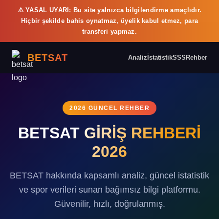
⚠️ YASAL UYARI: Bu site yalnızca bilgilendirme amaçlıdır.
Hiçbir şekilde bahis oynatmaz, üyelik kabul etmez, para
transferi yapmaz.
BETSAT
Analiz
İstatistik
SSS
Rehber
2026 GÜNCEL REHBER
BETSAT GİRİŞ REHBERİ
2026
BETSAT hakkında kapsamlı analiz, güncel istatistik
ve spor verileri sunan bağımsız bilgi platformu.
Güvenilir, hızlı, doğrulanmış.