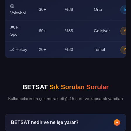
🏐
30+
%88
Orta
İzle
Voleybol
🎮 E-
60+
%85
Gelişiyor
Yeni
Spor
🏒 Hokey
20+
%80
Temel
Yeni
BETSAT
Sık Sorulan Sorular
Kullanıcıların en çok merak ettiği 15 soru ve kapsamlı yanıtları
BETSAT nedir ve ne işe yarar?
▼