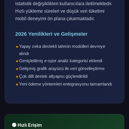
istatistik değişiklikleri kullanıcılara iletilmektedir.
Hızlı yükleme süreleri ve düşük veri tüketimi
mobil deneyimi ön plana çıkarmaktadır.
2026 Yenilikleri ve Gelişmeler
Yapay zeka destekli tahmin modülleri devreye
alındı
Genişletilmiş e-spor analiz kategorisi eklendi
Gelişmiş grafik arayüzü ile veri görselleştirme
Çok dilli destek altyapısı güçlendirildi
Yeni ödeme yöntemleri entegrasyonu tamamlandı
🟢 Hızlı Erişim