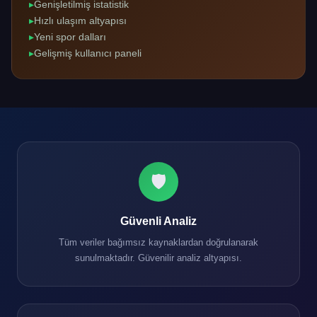
Genişletilmiş istatistik
Hızlı ulaşım altyapısı
Yeni spor dalları
Gelişmiş kullanıcı paneli
🛡️
Güvenli Analiz
Tüm veriler bağımsız kaynaklardan doğrulanarak
sunulmaktadır. Güvenilir analiz altyapısı.