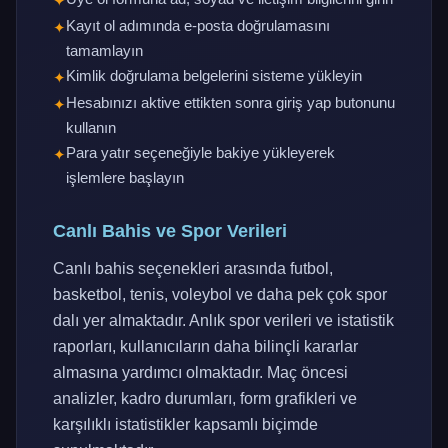
Kayıt ol adımında e-posta doğrulamasını
tamamlayın
Kimlik doğrulama belgelerini sisteme yükleyin
Hesabınızı aktive ettikten sonra giriş yap butonunu
kullanın
Para yatır seçeneğiyle bakiye yükleyerek
işlemlere başlayın
Canlı Bahis ve Spor Verileri
Canlı bahis seçenekleri arasında futbol,
basketbol, tenis, voleybol ve daha pek çok spor
dalı yer almaktadır. Anlık spor verileri ve istatistik
raporları, kullanıcıların daha bilinçli kararlar
almasına yardımcı olmaktadır. Maç öncesi
analizler, kadro durumları, form grafikleri ve
karşılıklı istatistikler kapsamlı biçimde