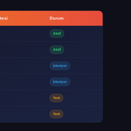
tesi
Durum
Aktif
Aktif
İzleniyor
İzleniyor
Yeni
Yeni