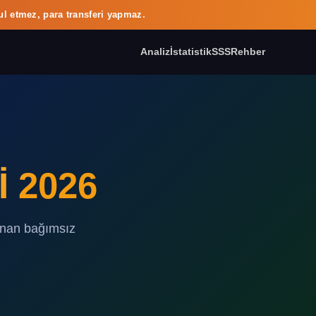
ul etmez, para transferi yapmaz.
Analiz
İstatistik
SSS
Rehber
 2026
sunan bağımsız