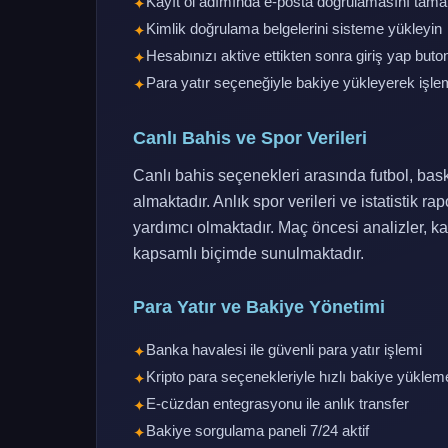
Kayıt ol adımında e-posta doğrulamasını tam
Kimlik doğrulama belgelerini sisteme yükleyin
Hesabınızı aktive ettikten sonra giriş yap buto
Para yatır seçeneğiyle bakiye yükleyerek işle
Canlı Bahis ve Spor Verileri
Canlı bahis seçenekleri arasında futbol, bask
almaktadır. Anlık spor verileri ve istatistik ra
yardımcı olmaktadır. Maç öncesi analizler, kadro
kapsamlı biçimde sunulmaktadır.
Para Yatır ve Bakiye Yönetimi
Banka havalesi ile güvenli para yatır işlemi
Kripto para seçenekleriyle hızlı bakiye yüklem
E-cüzdan entegrasyonu ile anlık transfer
Bakiye sorgulama paneli 7/24 aktif