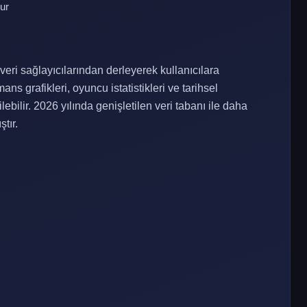
ur
r veri sağlayıcılarından derleyerek kullanıcılara
ans grafikleri, oyuncu istatistikleri ve tarihsel
bilir. 2026 yılında genişletilen veri tabanı ile daha
tır.