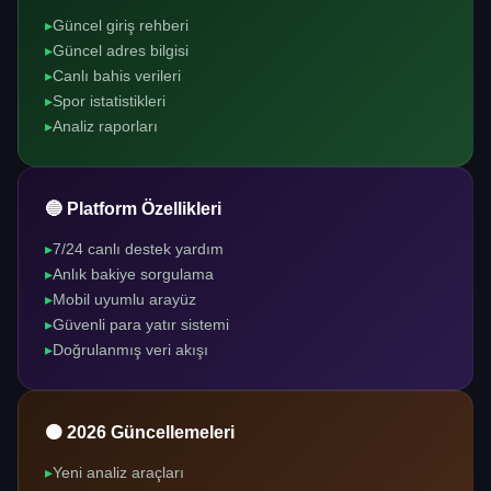
Güncel giriş rehberi
Güncel adres bilgisi
Canlı bahis verileri
Spor istatistikleri
Analiz raporları
🔵 Platform Özellikleri
7/24 canlı destek yardım
Anlık bakiye sorgulama
Mobil uyumlu arayüz
Güvenli para yatır sistemi
Doğrulanmış veri akışı
🟠 2026 Güncellemeleri
Yeni analiz araçları