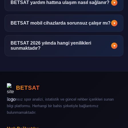
raporun altında açıklama notları ve okuma kılavuzu
BETSAT yardım hattına ulaşım nasıl sağlanır?
▼
bulunmaktadır.
7/24 aktif canlı destek hattı, e-posta kanalı ve SSS bölümü
üzerinden yardım alınabilir. Ortalama yanıt süresi 5
BETSAT mobil cihazlarda sorunsuz çalışır mı?
▼
dakikanın altındadır.
Tüm modern mobil tarayıcılar ve işletim sistemleriyle tam
uyumludur. Uygulama ayrıca iOS ve Android
BETSAT 2026 yılında hangi yenilikleri
▼
sunmaktadır?
platformlarında da mevcuttur.
2026 itibarıyla yapay zeka destekli analiz modülleri,
genişletilmiş e-spor verileri, çok dilli destek ve yeni ödeme
entegrasyonları hayata geçirilmiştir.
BETSAT
Bağımsız spor analizi, istatistik ve güncel rehber içerikleri sunan
bilgi platformu. Herhangi bir bahis şirketiyle bağlantımız
bulunmamaktadır.