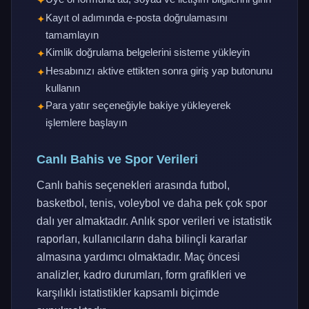
Kayıt ol adımında e-posta doğrulamasını
tamamlayın
Kimlik doğrulama belgelerini sisteme yükleyin
Hesabınızı aktive ettikten sonra giriş yap butonunu
kullanın
Para yatır seçeneğiyle bakiye yükleyerek
işlemlere başlayın
Canlı Bahis ve Spor Verileri
Canlı bahis seçenekleri arasında futbol,
basketbol, tenis, voleybol ve daha pek çok spor
dalı yer almaktadır. Anlık spor verileri ve istatistik
raporları, kullanıcıların daha bilinçli kararlar
almasına yardımcı olmaktadır. Maç öncesi
analizler, kadro durumları, form grafikleri ve
karşılıklı istatistikler kapsamlı biçimde