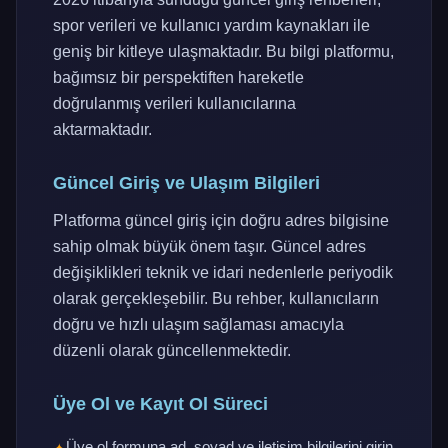
spor verileri ve kullanıcı yardım kaynakları ile
geniş bir kitleye ulaşmaktadır. Bu bilgi platformu,
bağımsız bir perspektiften hareketle
doğrulanmış verileri kullanıcılarına
aktarmaktadır.
Güncel Giriş ve Ulaşım Bilgileri
Platforma güncel giriş için doğru adres bilgisine
sahip olmak büyük önem taşır. Güncel adres
değişiklikleri teknik ve idari nedenlerle periyodik
olarak gerçekleşebilir. Bu rehber, kullanıcıların
doğru ve hızlı ulaşım sağlaması amacıyla
düzenli olarak güncellenmektedir.
Üye Ol ve Kayıt Ol Süreci
Üye ol formuna ad, soyad ve iletişim bilgilerini girin