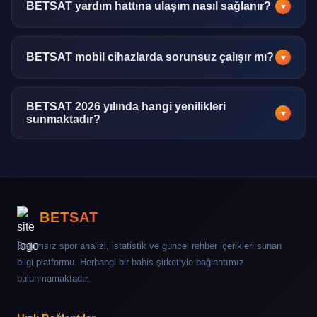
raporun altında açıklama notları ve okuma kılavuzu
BETSAT yardım hattına ulaşım nasıl sağlanır?
▼
bulunmaktadır.
7/24 aktif canlı destek hattı, e-posta kanalı ve SSS bölümü
üzerinden yardım alınabilir. Ortalama yanıt süresi 5
BETSAT mobil cihazlarda sorunsuz çalışır mı?
▼
dakikanın altındadır.
Tüm modern mobil tarayıcılar ve işletim sistemleriyle tam
uyumludur. Uygulama ayrıca iOS ve Android
BETSAT 2026 yılında hangi yenilikleri
▼
sunmaktadır?
platformlarında da mevcuttur.
2026 itibarıyla yapay zeka destekli analiz modülleri,
genişletilmiş e-spor verileri, çok dilli destek ve yeni ödeme
entegrasyonları hayata geçirilmiştir.
BETSAT
Bağımsız spor analizi, istatistik ve güncel rehber içerikleri sunan
bilgi platformu. Herhangi bir bahis şirketiyle bağlantımız
bulunmamaktadır.