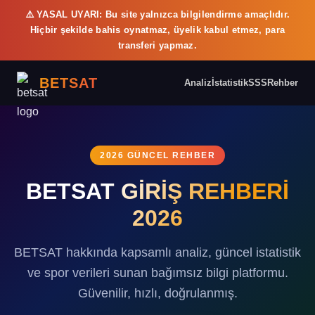
⚠️ YASAL UYARI: Bu site yalnızca bilgilendirme amaçlıdır.
Hiçbir şekilde bahis oynatmaz, üyelik kabul etmez, para
transferi yapmaz.
BETSAT
Analiz
İstatistik
SSS
Rehber
2026 GÜNCEL REHBER
BETSAT GİRİŞ REHBERİ
2026
BETSAT hakkında kapsamlı analiz, güncel istatistik
ve spor verileri sunan bağımsız bilgi platformu.
Güvenilir, hızlı, doğrulanmış.