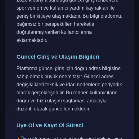
spor verileri ve kullanıcı yardım kaynakları ile
geniş bir kitleye ulaşmaktadır. Bu bilgi platformu,
bağımsız bir perspektiften hareketle
doğrulanmış verileri kullanıcılarına
aktarmaktadır.
Güncel Giriş ve Ulaşım Bilgileri
Platforma güncel giriş için doğru adres bilgisine
sahip olmak büyük önem taşır. Güncel adres
değişiklikleri teknik ve idari nedenlerle periyodik
olarak gerçekleşebilir. Bu rehber, kullanıcıların
doğru ve hızlı ulaşım sağlaması amacıyla
düzenli olarak güncellenmektedir.
Üye Ol ve Kayıt Ol Süreci
Üye ol formuna ad, soyad ve iletişim bilgilerini girin