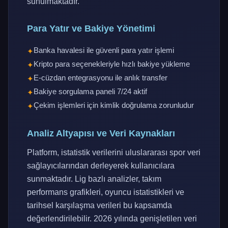
sunulmaktadır.
Para Yatır ve Bakiye Yönetimi
Banka havalesi ile güvenli para yatır işlemi
Kripto para seçenekleriyle hızlı bakiye yükleme
E-cüzdan entegrasyonu ile anlık transfer
Bakiye sorgulama paneli 7/24 aktif
Çekim işlemleri için kimlik doğrulama zorunludur
Analiz Altyapısı ve Veri Kaynakları
Platform, istatistik verilerini uluslararası spor veri
sağlayıcılarından derleyerek kullanıcılara
sunmaktadır. Lig bazlı analizler, takım
performans grafikleri, oyuncu istatistikleri ve
tarihsel karşılaşma verileri bu kapsamda
değerlendirilebilir. 2026 yılında genişletilen veri