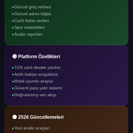
Güncel giriş rehberi
Güncel adres bilgisi
Canlı bahis verileri
Spor istatistikleri
Analiz raporları
🔵 Platform Özellikleri
7/24 canlı destek yardım
Anlık bakiye sorgulama
Mobil uyumlu arayüz
Güvenli para yatır sistemi
Doğrulanmış veri akışı
🟠 2026 Güncellemeleri
Yeni analiz araçları