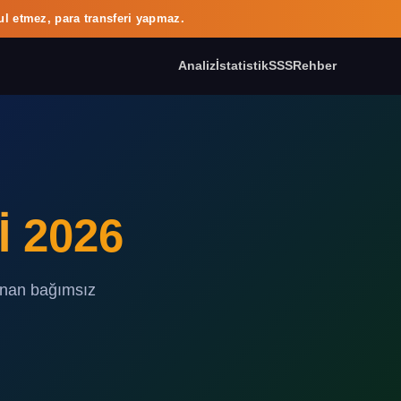
ul etmez, para transferi yapmaz.
Analiz
İstatistik
SSS
Rehber
 2026
sunan bağımsız