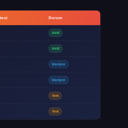
tesi
Durum
Aktif
Aktif
İzleniyor
İzleniyor
Yeni
Yeni