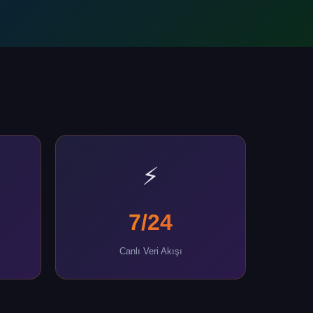
⚡
7/24
Canlı Veri Akışı