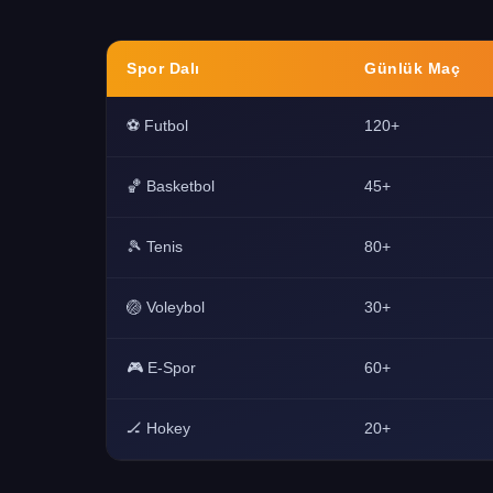
Spor Dalı
Günlük Maç
⚽ Futbol
120+
🏀 Basketbol
45+
🎾 Tenis
80+
🏐 Voleybol
30+
🎮 E-Spor
60+
🏒 Hokey
20+