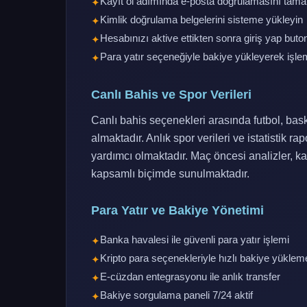
Kayıt ol adımında e-posta doğrulamasını tam
Kimlik doğrulama belgelerini sisteme yükleyin
Hesabınızı aktive ettikten sonra giriş yap buto
Para yatır seçeneğiyle bakiye yükleyerek işle
Canlı Bahis ve Spor Verileri
Canlı bahis seçenekleri arasında futbol, bask
almaktadır. Anlık spor verileri ve istatistik ra
yardımcı olmaktadır. Maç öncesi analizler, kadro
kapsamlı biçimde sunulmaktadır.
Para Yatır ve Bakiye Yönetimi
Banka havalesi ile güvenli para yatır işlemi
Kripto para seçenekleriyle hızlı bakiye yüklem
E-cüzdan entegrasyonu ile anlık transfer
Bakiye sorgulama paneli 7/24 aktif