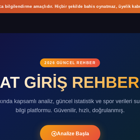
a bilgilendirme amaçlıdır. Hiçbir şekilde bahis oynatmaz, üyelik kab
2026 GÜNCEL REHBER
AT GİRİŞ REHBERİ
da kapsamlı analiz, güncel istatistik ve spor verileri 
bilgi platformu. Güvenilir, hızlı, doğrulanmış.
Analize Başla