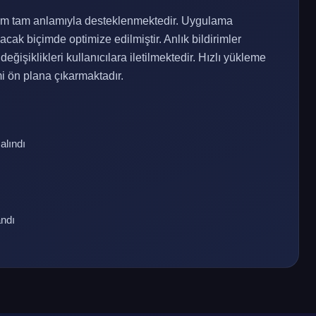
rişim tam anlamıyla desteklenmektedir. Uygulama
ak biçimde optimize edilmiştir. Anlık bildirimler
eğişiklikleri kullanıcılara iletilmektedir. Hızlı yükleme
i ön plana çıkarmaktadır.
alındı
ndı