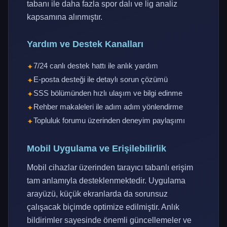
tabanı ile daha fazla spor dalı ve lig analiz
kapsamına alınmıştır.
Yardım ve Destek Kanalları
7/24 canlı destek hattı ile anlık yardım
E-posta desteği ile detaylı sorun çözümü
SSS bölümünden hızlı ulaşım ve bilgi edinme
Rehber makaleleri ile adım adım yönlendirme
Topluluk forumu üzerinden deneyim paylaşımı
Mobil Uygulama ve Erişilebilirlik
Mobil cihazlar üzerinden tarayıcı tabanlı erişim
tam anlamıyla desteklenmektedir. Uygulama
arayüzü, küçük ekranlarda da sorunsuz
çalışacak biçimde optimize edilmiştir. Anlık
bildirimler sayesinde önemli güncellemeler ve