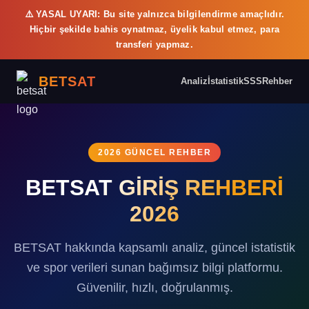
⚠️ YASAL UYARI: Bu site yalnızca bilgilendirme amaçlıdır.
Hiçbir şekilde bahis oynatmaz, üyelik kabul etmez, para
transferi yapmaz.
BETSAT
Analiz
İstatistik
SSS
Rehber
2026 GÜNCEL REHBER
BETSAT GİRİŞ REHBERİ
2026
BETSAT hakkında kapsamlı analiz, güncel istatistik
ve spor verileri sunan bağımsız bilgi platformu.
Güvenilir, hızlı, doğrulanmış.