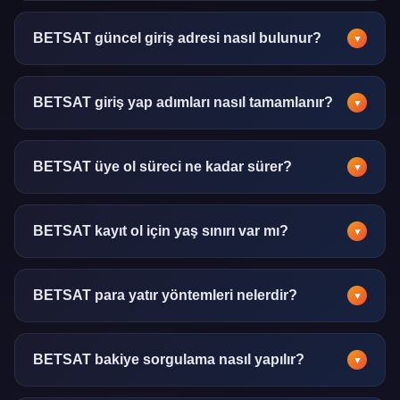
Kapsamlı spor analizi, istatistik ve güncel rehber içerikleri
sunan bir bilgi platformudur. Kullanıcılara doğrulanmış
BETSAT güncel giriş adresi nasıl bulunur?
▼
veriler eşliğinde yönlendirme sağlar.
Güncel adres bilgisi için bu rehber sayfası düzenli olarak
güncellenmektedir. Sayfayı yer imlerinize ekleyerek hızlı
BETSAT giriş yap adımları nasıl tamamlanır?
▼
ulaşım sağlayabilirsiniz.
Kullanıcı adı ve şifrenizi girerek giriş yap butonuna tıklayın.
İki faktörlü doğrulama aktifse SMS kodunu da girmeniz
BETSAT üye ol süreci ne kadar sürer?
▼
gerekecektir.
Üye ol işlemi ortalama 3-5 dakika içinde
tamamlanmaktadır. E-posta doğrulaması anlık olarak
BETSAT kayıt ol için yaş sınırı var mı?
▼
gerçekleştirilir.
Kayıt ol işlemi için 18 yaş ve üzeri olmak zorunludur. Yaş
doğrulaması kimlik belgesi ile gerçekleştirilmektedir.
BETSAT para yatır yöntemleri nelerdir?
▼
Banka havalesi, kredi kartı, e-cüzdan ve kripto para gibi
çeşitli para yatır yöntemleri desteklenmektedir. Her
BETSAT bakiye sorgulama nasıl yapılır?
▼
yöntemin minimum limiti farklılık gösterebilir.
Hesap panelindeki bakiye bölümünden anlık durum