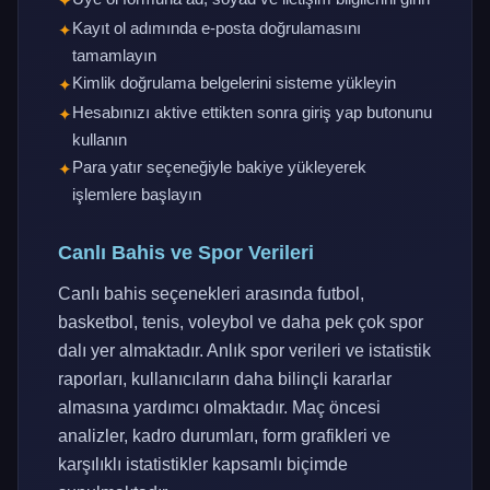
Kayıt ol adımında e-posta doğrulamasını
tamamlayın
Kimlik doğrulama belgelerini sisteme yükleyin
Hesabınızı aktive ettikten sonra giriş yap butonunu
kullanın
Para yatır seçeneğiyle bakiye yükleyerek
işlemlere başlayın
Canlı Bahis ve Spor Verileri
Canlı bahis seçenekleri arasında futbol,
basketbol, tenis, voleybol ve daha pek çok spor
dalı yer almaktadır. Anlık spor verileri ve istatistik
raporları, kullanıcıların daha bilinçli kararlar
almasına yardımcı olmaktadır. Maç öncesi
analizler, kadro durumları, form grafikleri ve
karşılıklı istatistikler kapsamlı biçimde