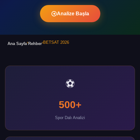
Analize Başla
›
›
BETSAT 2026
Ana Sayfa
Rehber
⚽
500+
Spor Dalı Analizi