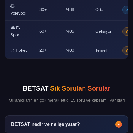
🏐
30+
%88
Orta
İzle
Voleybol
🎮 E-
60+
%85
Gelişiyor
Yeni
Spor
🏒 Hokey
20+
%80
Temel
Yeni
BETSAT
Sık Sorulan Sorular
Kullanıcıların en çok merak ettiği 15 soru ve kapsamlı yanıtları
BETSAT nedir ve ne işe yarar?
▼