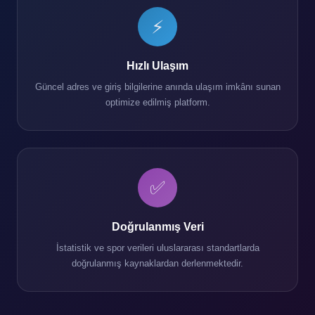
⚡
Hızlı Ulaşım
Güncel adres ve giriş bilgilerine anında ulaşım imkânı sunan
optimize edilmiş platform.
✅
Doğrulanmış Veri
İstatistik ve spor verileri uluslararası standartlarda
doğrulanmış kaynaklardan derlenmektedir.