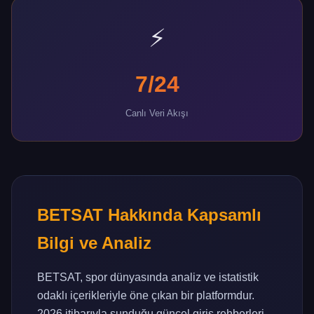
⚡
7/24
Canlı Veri Akışı
BETSAT Hakkında Kapsamlı
Bilgi ve Analiz
BETSAT, spor dünyasında analiz ve istatistik
odaklı içerikleriyle öne çıkan bir platformdur.
2026 itibarıyla sunduğu güncel giriş rehberleri,