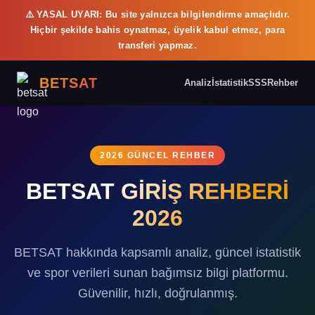
⚠️ YASAL UYARI: Bu site yalnızca bilgilendirme amaçlıdır.
Hiçbir şekilde bahis oynatmaz, üyelik kabul etmez, para
transferi yapmaz.
BETSAT
Analiz
İstatistik
SSS
Rehber
2026 GÜNCEL REHBER
BETSAT GİRİŞ REHBERİ
2026
BETSAT hakkında kapsamlı analiz, güncel istatistik
ve spor verileri sunan bağımsız bilgi platformu.
Güvenilir, hızlı, doğrulanmış.