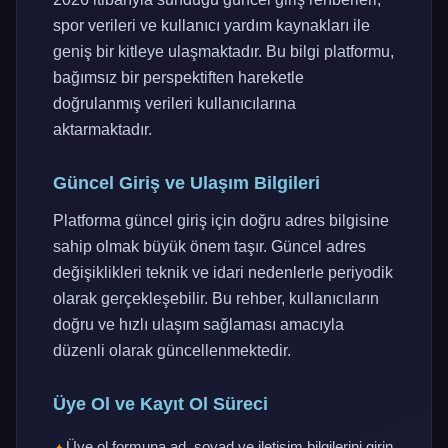
spor verileri ve kullanıcı yardım kaynakları ile
geniş bir kitleye ulaşmaktadır. Bu bilgi platformu,
bağımsız bir perspektiften hareketle
doğrulanmış verileri kullanıcılarına
aktarmaktadır.
Güncel Giriş ve Ulaşım Bilgileri
Platforma güncel giriş için doğru adres bilgisine
sahip olmak büyük önem taşır. Güncel adres
değişiklikleri teknik ve idari nedenlerle periyodik
olarak gerçekleşebilir. Bu rehber, kullanıcıların
doğru ve hızlı ulaşım sağlaması amacıyla
düzenli olarak güncellenmektedir.
Üye Ol ve Kayıt Ol Süreci
Üye ol formuna ad, soyad ve iletişim bilgilerini girin