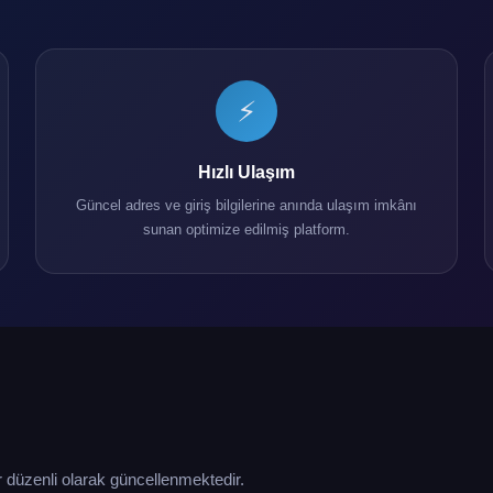
⚡
Hızlı Ulaşım
Güncel adres ve giriş bilgilerine anında ulaşım imkânı
sunan optimize edilmiş platform.
er düzenli olarak güncellenmektedir.