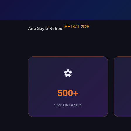
›
›
BETSAT 2026
Ana Sayfa
Rehber
⚽
500+
Spor Dalı Analizi