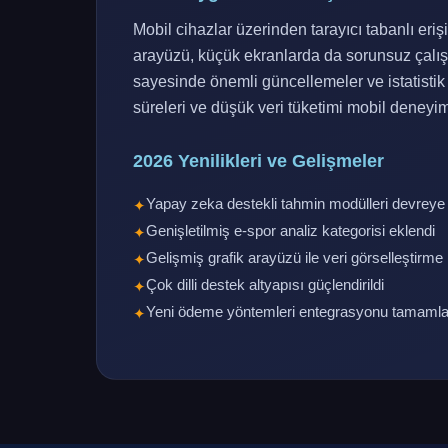
Mobil cihazlar üzerinden tarayıcı tabanlı e
arayüzü, küçük ekranlarda da sorunsuz çalışac
sayesinde önemli güncellemeler ve istatistik d
süreleri ve düşük veri tüketimi mobil deneyim
2026 Yenilikleri ve Gelişmeler
Yapay zeka destekli tahmin modülleri devreye 
Genişletilmiş e-spor analiz kategorisi eklendi
Gelişmiş grafik arayüzü ile veri görselleştirme
Çok dilli destek altyapısı güçlendirildi
Yeni ödeme yöntemleri entegrasyonu tamamla