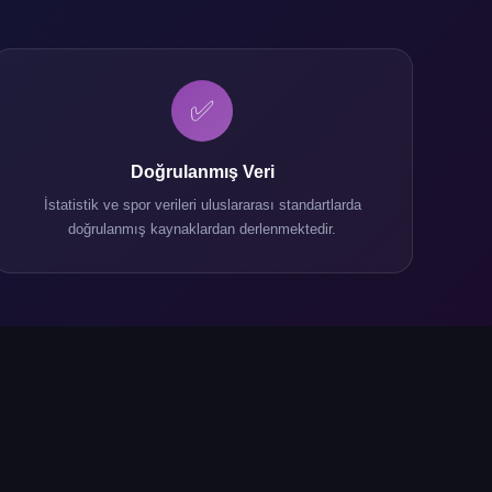
✅
Doğrulanmış Veri
İstatistik ve spor verileri uluslararası standartlarda
doğrulanmış kaynaklardan derlenmektedir.