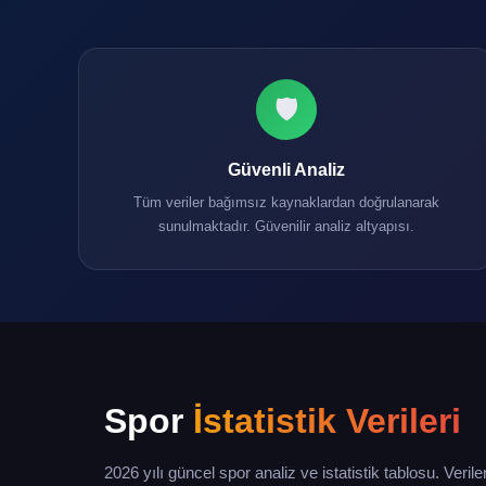
🛡️
Güvenli Analiz
Tüm veriler bağımsız kaynaklardan doğrulanarak
sunulmaktadır. Güvenilir analiz altyapısı.
Spor
İstatistik Verileri
2026 yılı güncel spor analiz ve istatistik tablosu. Veril