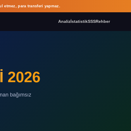
ul etmez, para transferi yapmaz.
Analiz
İstatistik
SSS
Rehber
 2026
sunan bağımsız