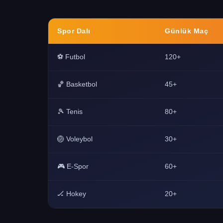
Spor Dalı
Günlük Maç
⚽ Futbol
120+
🏀 Basketbol
45+
🎾 Tenis
80+
🏐 Voleybol
30+
🎮 E-Spor
60+
🏒 Hokey
20+