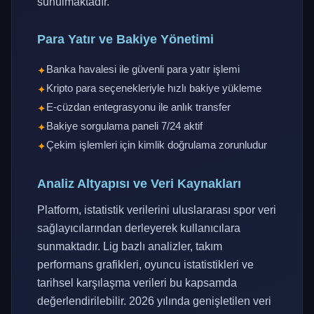
sunulmaktadır.
Para Yatır ve Bakiye Yönetimi
Banka havalesi ile güvenli para yatır işlemi
Kripto para seçenekleriyle hızlı bakiye yükleme
E-cüzdan entegrasyonu ile anlık transfer
Bakiye sorgulama paneli 7/24 aktif
Çekim işlemleri için kimlik doğrulama zorunludur
Analiz Altyapısı ve Veri Kaynakları
Platform, istatistik verilerini uluslararası spor veri
sağlayıcılarından derleyerek kullanıcılara
sunmaktadır. Lig bazlı analizler, takım
performans grafikleri, oyuncu istatistikleri ve
tarihsel karşılaşma verileri bu kapsamda
değerlendirilebilir. 2026 yılında genişletilen veri