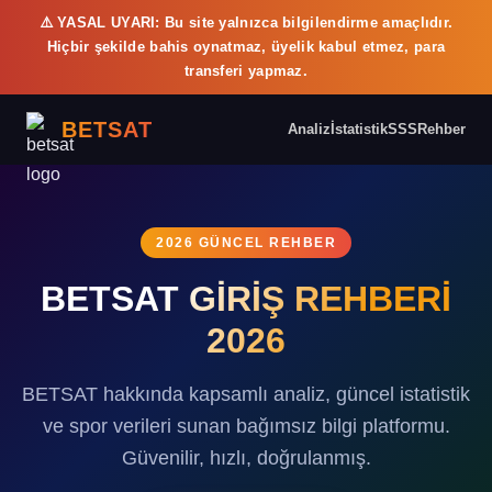
⚠️ YASAL UYARI: Bu site yalnızca bilgilendirme amaçlıdır.
Hiçbir şekilde bahis oynatmaz, üyelik kabul etmez, para
transferi yapmaz.
BETSAT
Analiz
İstatistik
SSS
Rehber
2026 GÜNCEL REHBER
BETSAT GİRİŞ REHBERİ
2026
BETSAT hakkında kapsamlı analiz, güncel istatistik
ve spor verileri sunan bağımsız bilgi platformu.
Güvenilir, hızlı, doğrulanmış.