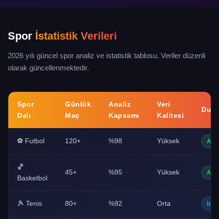
Spor
İstatistik Verileri
2026 yılı güncel spor analiz ve istatistik tablosu. Veriler düzenli
olarak güncellenmektedir.
Spor
Günlük
Analiz
Veri
Dur
Dalı
Maç
Kapsamı
Kalitesi
⚽ Futbol
120+
%98
Yüksek
Akti
🏀
45+
%95
Yüksek
Akti
Basketbol
🎾 Tenis
80+
%92
Orta
İzle