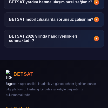
raporun altında açıklama notları ve okuma kılavuzu
BETSAT yardım hattına ulaşım nasıl sağlanır?
▼
bulunmaktadır.
7/24 aktif canlı destek hattı, e-posta kanalı ve SSS bölümü
üzerinden yardım alınabilir. Ortalama yanıt süresi 5
BETSAT mobil cihazlarda sorunsuz çalışır mı?
▼
dakikanın altındadır.
Tüm modern mobil tarayıcılar ve işletim sistemleriyle tam
uyumludur. Uygulama ayrıca iOS ve Android
BETSAT 2026 yılında hangi yenilikleri
▼
sunmaktadır?
platformlarında da mevcuttur.
2026 itibarıyla yapay zeka destekli analiz modülleri,
genişletilmiş e-spor verileri, çok dilli destek ve yeni ödeme
entegrasyonları hayata geçirilmiştir.
BETSAT
Bağımsız spor analizi, istatistik ve güncel rehber içerikleri sunan
bilgi platformu. Herhangi bir bahis şirketiyle bağlantımız
bulunmamaktadır.