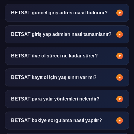
Kapsamlı spor analizi, istatistik ve güncel rehber içerikleri
sunan bir bilgi platformudur. Kullanıcılara doğrulanmış
BETSAT güncel giriş adresi nasıl bulunur?
▼
veriler eşliğinde yönlendirme sağlar.
Güncel adres bilgisi için bu rehber sayfası düzenli olarak
güncellenmektedir. Sayfayı yer imlerinize ekleyerek hızlı
BETSAT giriş yap adımları nasıl tamamlanır?
▼
ulaşım sağlayabilirsiniz.
Kullanıcı adı ve şifrenizi girerek giriş yap butonuna tıklayın.
İki faktörlü doğrulama aktifse SMS kodunu da girmeniz
BETSAT üye ol süreci ne kadar sürer?
▼
gerekecektir.
Üye ol işlemi ortalama 3-5 dakika içinde
tamamlanmaktadır. E-posta doğrulaması anlık olarak
BETSAT kayıt ol için yaş sınırı var mı?
▼
gerçekleştirilir.
Kayıt ol işlemi için 18 yaş ve üzeri olmak zorunludur. Yaş
doğrulaması kimlik belgesi ile gerçekleştirilmektedir.
BETSAT para yatır yöntemleri nelerdir?
▼
Banka havalesi, kredi kartı, e-cüzdan ve kripto para gibi
çeşitli para yatır yöntemleri desteklenmektedir. Her
BETSAT bakiye sorgulama nasıl yapılır?
▼
yöntemin minimum limiti farklılık gösterebilir.
Hesap panelindeki bakiye bölümünden anlık durum