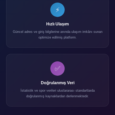
⚡
Hızlı Ulaşım
Güncel adres ve giriş bilgilerine anında ulaşım imkânı sunan
optimize edilmiş platform.
✅
Doğrulanmış Veri
İstatistik ve spor verileri uluslararası standartlarda
doğrulanmış kaynaklardan derlenmektedir.