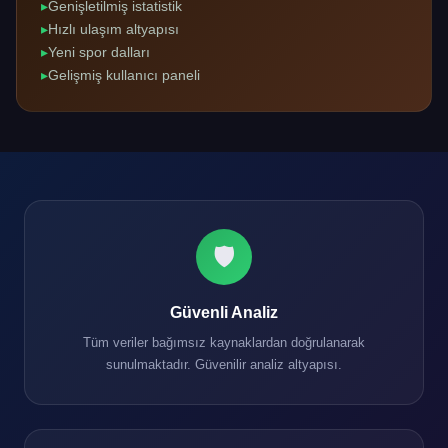
Genişletilmiş istatistik
Hızlı ulaşım altyapısı
Yeni spor dalları
Gelişmiş kullanıcı paneli
🛡️
Güvenli Analiz
Tüm veriler bağımsız kaynaklardan doğrulanarak
sunulmaktadır. Güvenilir analiz altyapısı.