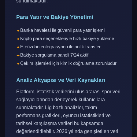
sunulmaktadır.
Para Yatır ve Bakiye Yönetimi
Banka havalesi ile güvenli para yatır işlemi
Kripto para seçenekleriyle hızlı bakiye yükleme
E-cüzdan entegrasyonu ile anlık transfer
Bakiye sorgulama paneli 7/24 aktif
Çekim işlemleri için kimlik doğrulama zorunludur
Analiz Altyapısı ve Veri Kaynakları
Platform, istatistik verilerini uluslararası spor veri
sağlayıcılarından derleyerek kullanıcılara
sunmaktadır. Lig bazlı analizler, takım
performans grafikleri, oyuncu istatistikleri ve
tarihsel karşılaşma verileri bu kapsamda
değerlendirilebilir. 2026 yılında genişletilen veri