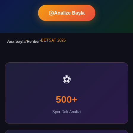
Analize Başla
›
›
BETSAT 2026
Ana Sayfa
Rehber
⚽
500+
Spor Dalı Analizi