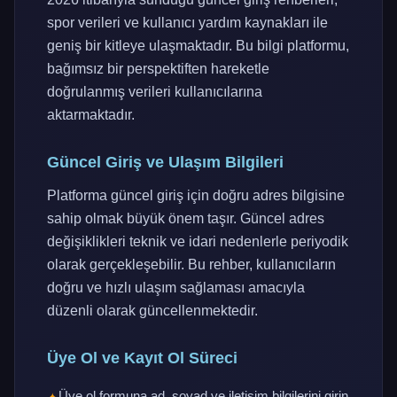
spor verileri ve kullanıcı yardım kaynakları ile
geniş bir kitleye ulaşmaktadır. Bu bilgi platformu,
bağımsız bir perspektiften hareketle
doğrulanmış verileri kullanıcılarına
aktarmaktadır.
Güncel Giriş ve Ulaşım Bilgileri
Platforma güncel giriş için doğru adres bilgisine
sahip olmak büyük önem taşır. Güncel adres
değişiklikleri teknik ve idari nedenlerle periyodik
olarak gerçekleşebilir. Bu rehber, kullanıcıların
doğru ve hızlı ulaşım sağlaması amacıyla
düzenli olarak güncellenmektedir.
Üye Ol ve Kayıt Ol Süreci
Üye ol formuna ad, soyad ve iletişim bilgilerini girin