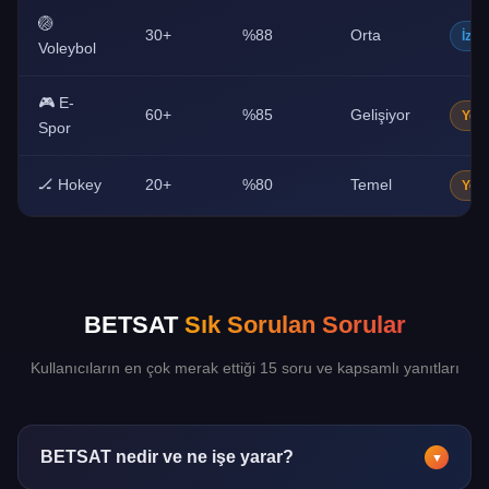
🏐
30+
%88
Orta
İzle
Voleybol
🎮 E-
60+
%85
Gelişiyor
Yeni
Spor
🏒 Hokey
20+
%80
Temel
Yeni
BETSAT
Sık Sorulan Sorular
Kullanıcıların en çok merak ettiği 15 soru ve kapsamlı yanıtları
BETSAT nedir ve ne işe yarar?
▼