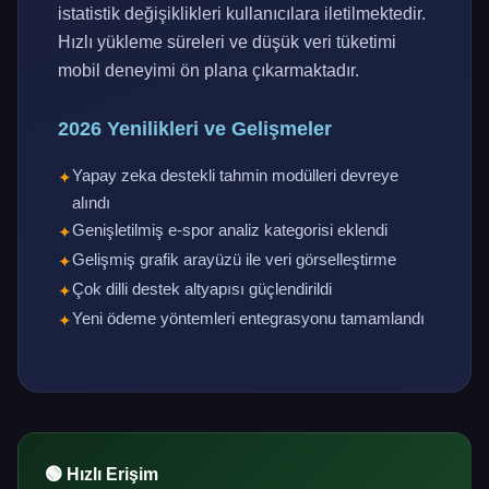
istatistik değişiklikleri kullanıcılara iletilmektedir.
Hızlı yükleme süreleri ve düşük veri tüketimi
mobil deneyimi ön plana çıkarmaktadır.
2026 Yenilikleri ve Gelişmeler
Yapay zeka destekli tahmin modülleri devreye
alındı
Genişletilmiş e-spor analiz kategorisi eklendi
Gelişmiş grafik arayüzü ile veri görselleştirme
Çok dilli destek altyapısı güçlendirildi
Yeni ödeme yöntemleri entegrasyonu tamamlandı
🟢 Hızlı Erişim