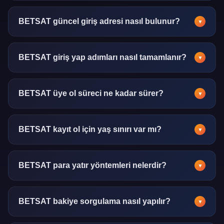
Kapsamlı spor analizi, istatistik ve güncel rehber içerikleri
sunan bir bilgi platformudur. Kullanıcılara doğrulanmış
BETSAT güncel giriş adresi nasıl bulunur?
▼
veriler eşliğinde yönlendirme sağlar.
Güncel adres bilgisi için bu rehber sayfası düzenli olarak
güncellenmektedir. Sayfayı yer imlerinize ekleyerek hızlı
BETSAT giriş yap adımları nasıl tamamlanır?
▼
ulaşım sağlayabilirsiniz.
Kullanıcı adı ve şifrenizi girerek giriş yap butonuna tıklayın.
İki faktörlü doğrulama aktifse SMS kodunu da girmeniz
BETSAT üye ol süreci ne kadar sürer?
▼
gerekecektir.
Üye ol işlemi ortalama 3-5 dakika içinde
tamamlanmaktadır. E-posta doğrulaması anlık olarak
BETSAT kayıt ol için yaş sınırı var mı?
▼
gerçekleştirilir.
Kayıt ol işlemi için 18 yaş ve üzeri olmak zorunludur. Yaş
doğrulaması kimlik belgesi ile gerçekleştirilmektedir.
BETSAT para yatır yöntemleri nelerdir?
▼
Banka havalesi, kredi kartı, e-cüzdan ve kripto para gibi
çeşitli para yatır yöntemleri desteklenmektedir. Her
BETSAT bakiye sorgulama nasıl yapılır?
▼
yöntemin minimum limiti farklılık gösterebilir.
Hesap panelindeki bakiye bölümünden anlık durum