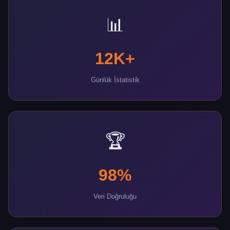
📊
12K+
Günlük İstatistik
🏆
98%
Veri Doğruluğu