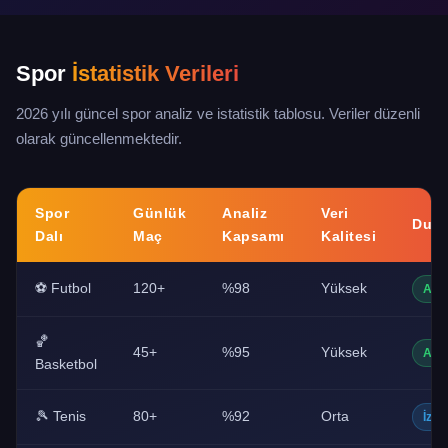
Spor
İstatistik Verileri
2026 yılı güncel spor analiz ve istatistik tablosu. Veriler düzenli
olarak güncellenmektedir.
Spor
Günlük
Analiz
Veri
Dur
Dalı
Maç
Kapsamı
Kalitesi
⚽ Futbol
120+
%98
Yüksek
Akti
🏀
45+
%95
Yüksek
Akti
Basketbol
🎾 Tenis
80+
%92
Orta
İzle