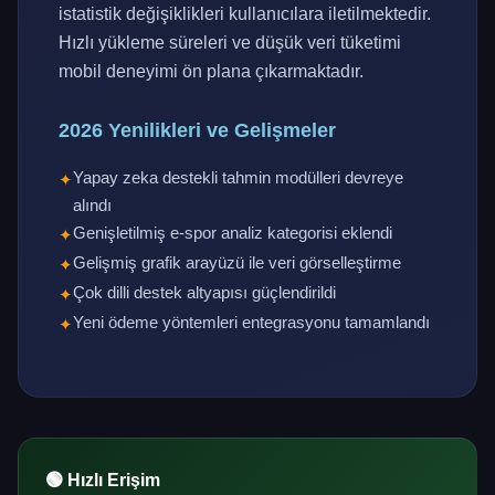
istatistik değişiklikleri kullanıcılara iletilmektedir.
Hızlı yükleme süreleri ve düşük veri tüketimi
mobil deneyimi ön plana çıkarmaktadır.
2026 Yenilikleri ve Gelişmeler
Yapay zeka destekli tahmin modülleri devreye
alındı
Genişletilmiş e-spor analiz kategorisi eklendi
Gelişmiş grafik arayüzü ile veri görselleştirme
Çok dilli destek altyapısı güçlendirildi
Yeni ödeme yöntemleri entegrasyonu tamamlandı
🟢 Hızlı Erişim